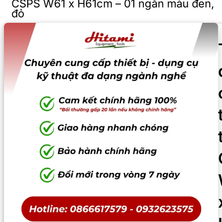
CSPS W61 x H61cm – 01 ngăn màu đen,
đỏ