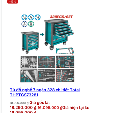
-12%
Tủ đồ nghề 7 ngăn 328 chi tiết Total
THPTCS73281
Giá gốc là:
18.290.000
₫
18.290.000 ₫.
Giá hiện tại là:
16.095.000
₫
16.095.000 ₫.