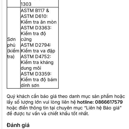
1303
ASTM B117 &
ASTM D610:
Kiểm tra ăn mòn
ASTM D3363:
Kiểm tra độ
Sơn
cứng
phủ
ASTM D2794:
(kiểm
Kiểm tra va đập
tra)
ASTM D4752:
Kiểm tra kháng
dung môi
ASTM D3359:
Kiểm tra độ bám
dính sơn
Quý khách cần báo giá theo danh mục sản phẩm hoặc
lấy số lượng lớn vui lòng liên hệ
hotline: 0866617579
hoặc điền thông tin tại chuyên mục “Liên hệ Báo giá”
để được tư vấn và chiết khấu tốt nhất.
Đánh giá