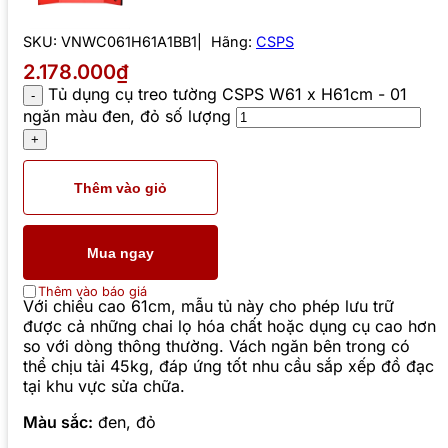
SKU:
VNWC061H61A1BB1
Hãng:
CSPS
2.178.000₫
Tủ dụng cụ treo tường CSPS W61 x H61cm - 01
ngăn màu đen, đỏ số lượng
Thêm vào giỏ
Mua ngay
Thêm vào báo giá
Với chiều cao 61cm, mẫu tủ này cho phép lưu trữ
được cả những chai lọ hóa chất hoặc dụng cụ cao hơn
so với dòng thông thường. Vách ngăn bên trong có
thể chịu tải 45kg, đáp ứng tốt nhu cầu sắp xếp đồ đạc
tại khu vực sửa chữa.
Màu sắc:
đen, đỏ