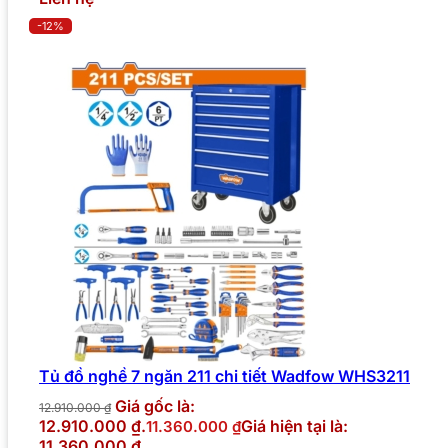
-12%
Tủ đồ nghề 7 ngăn 211 chi tiết Wadfow WHS3211
Giá gốc là:
12.910.000
₫
12.910.000 ₫.
Giá hiện tại là:
11.360.000
₫
11.360.000 ₫.