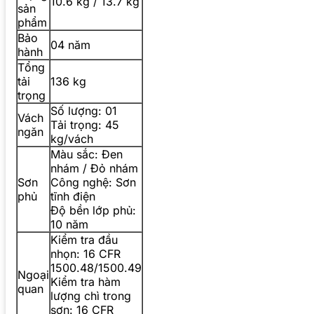
10.6 kg / 13.7 kg
sản
phẩm
Bảo
04 năm
hành
Tổng
tải
136 kg
trọng
Số lượng: 01
Vách
Tải trọng: 45
ngăn
kg/vách
Màu sắc: Đen
nhám / Đỏ nhám
Sơn
Công nghệ: Sơn
phủ
tĩnh điện
Độ bền lớp phủ:
10 năm
Kiểm tra đầu
nhọn: 16 CFR
1500.48/1500.49
Ngoại
Kiểm tra hàm
quan
lượng chì trong
sơn: 16 CFR