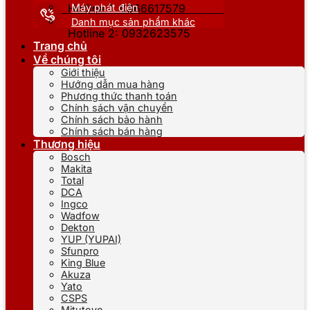
Máy phát điện
Hotline 1: 0866617579
Danh mục sản phẩm khác
Hotline 2: 0932623575
Trang chủ
Về chúng tôi
Giới thiệu
Hướng dẫn mua hàng
Phương thức thanh toán
Chính sách vận chuyển
Chính sách bảo hành
Chính sách bán hàng
Thương hiệu
Bosch
Makita
Total
DCA
Ingco
Wadfow
Dekton
YUP (YUPAI)
Sfunpro
King Blue
Akuza
Yato
CSPS
Mitutoyo