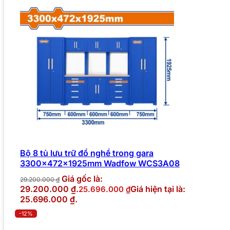
Bộ 8 tủ lưu trữ đồ nghề trong gara
3300x472x1925mm Wadfow WCS3A08
Giá gốc là:
29.200.000
₫
29.200.000 ₫.
Giá hiện tại là:
25.696.000
₫
25.696.000 ₫.
-12%