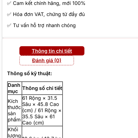
✅ Cam kết chính hãng, mới 100%
✅ Hóa đơn VAT, chứng từ đầy đủ
✅ Tư vấn hỗ trợ nhanh chóng
Thông tin chi tiết
Đánh giá (0)
Thông số kỹ thuật:
Danh
Thông số chi tiết
mục
61 Rộng × 31.5
Kích
Sâu × 45.8 Cao
thước
(cm) / 61 Rộng ×
sản
35.5 Sâu × 61
phẩm
Cao (cm)
Khối
lượng