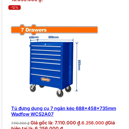
-12%
Tủ đựng dụng cụ 7 ngăn kéo 688x458x735mm
Wadfow WCS2A07
Giá gốc là: 7.110.000 ₫.
Giá
6.256.000
₫
7.110.000
₫
hiện tại là: 6.256.000 ₫.