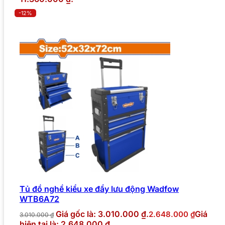
-12%
Tủ đồ nghề kiểu xe đẩy lưu động Wadfow
WTB6A72
Giá gốc là: 3.010.000 ₫.
Giá
2.648.000
₫
3.010.000
₫
hiện tại là: 2.648.000 ₫.