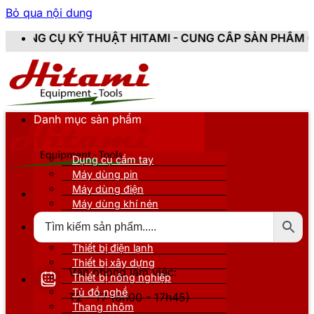
Bỏ qua nội dung
 HITAMI - CUNG CẤP SẢN PHẨM CHÍNH HÃNG, MỚI 100
Danh mục sản phẩm
Dụng cụ cầm tay
Máy dùng pin
Máy dùng điện
Máy dùng khí nén
Thiết bị đo kiểm
Thiết bị nâng đỡ
Thiết bị điện lạnh
Thiết bị xây dựng
Văn phòng làm việc:
Thiết bị nông nghiệp
Tủ đồ nghề
T2 - T7 (8h00 - 17h45)
Thang nhôm