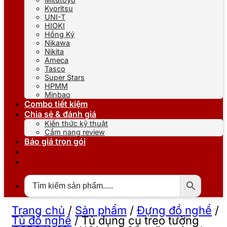
Kyoritsu
UNI-T
HIOKI
Hồng Ký
Nikawa
Nikita
Ameca
Tasco
Super Stars
HPMM
Minbao
Combo tiết kiệm
Chia sẻ & đánh giá
Kiến thức kỹ thuật
Cẩm nang review
Báo giá trọn gói
Trang chủ
/
Sản phẩm
/
Đựng đồ nghề
/
Tủ đồ nghề
/
Tủ dụng cụ treo tường