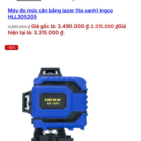
Máy đo mức cân bằng lazer (tia xanh) Ingco
HLL305205
Giá gốc là: 3.490.000 ₫.
Giá
3.315.000
₫
3.490.000
₫
hiện tại là: 3.315.000 ₫.
-10%