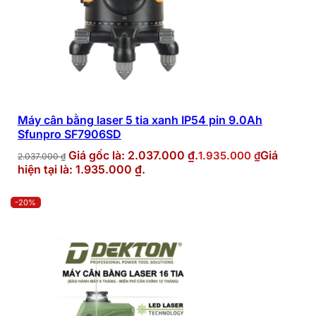
Máy cân bằng laser 5 tia xanh IP54 pin 9.0Ah
Sfunpro SF7906SD
Giá gốc là: 2.037.000 ₫.
Giá
1.935.000
₫
2.037.000
₫
hiện tại là: 1.935.000 ₫.
-20%