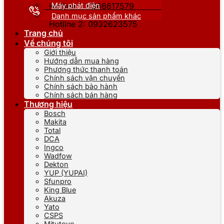
Máy phát điện
Hotline 1: 0866617579
Danh mục sản phẩm khác
Hotline 2: 0932623575
Trang chủ
Về chúng tôi
Giới thiệu
Hướng dẫn mua hàng
Phương thức thanh toán
Chính sách vận chuyển
Chính sách bảo hành
Chính sách bán hàng
Thương hiệu
Bosch
Makita
Total
DCA
Ingco
Wadfow
Dekton
YUP (YUPAI)
Sfunpro
King Blue
Akuza
Yato
CSPS
Mitutoyo