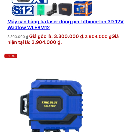
Máy cân bằng tia laser dùng pin Lithium-Ion 3D 12V
Wadfow WLE8M12
Giá gốc là: 3.300.000 ₫.
Giá
2.904.000
₫
3.300.000
₫
hiện tại là: 2.904.000 ₫.
-10%