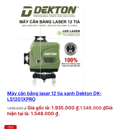
Máy cân bằng laser 12 tia xanh Dekton DK-
LS1201XPRO
Giá gốc là: 1.935.000 ₫.
Giá
1.548.000
₫
1.935.000
₫
hiện tại là: 1.548.000 ₫.
-5%