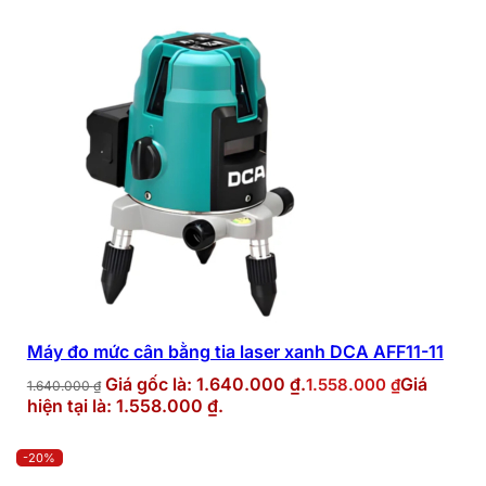
Máy đo mức cân bằng tia laser xanh DCA AFF11-11
Giá gốc là: 1.640.000 ₫.
Giá
1.558.000
₫
1.640.000
₫
hiện tại là: 1.558.000 ₫.
-20%