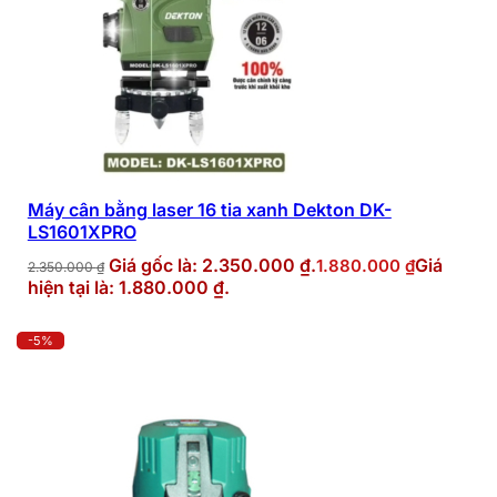
Máy cân bằng laser 16 tia xanh Dekton DK-
LS1601XPRO
Giá gốc là: 2.350.000 ₫.
Giá
1.880.000
₫
2.350.000
₫
hiện tại là: 1.880.000 ₫.
-5%