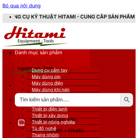
Bỏ qua nội dung
 THUẬT HITAMI - CUNG CẤP SẢN PHẨM CHÍNH HÃNG, M
Danh mục sản phẩm
Dụng cụ cầm tay
Máy dùng pin
Máy dùng điện
Máy dùng khí nén
Thiết bị đo kiểm
Thiết bị nâng đỡ
Thiết bị điện lạnh
Thiết bị xây dựng
Văn phòng làm việc:
Thiết bị nông nghiệp
Tủ đồ nghề
T2 - T7 (8h00 - 17h45)
Thang nhôm