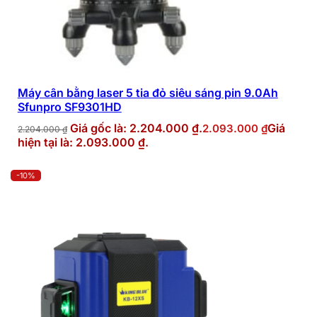
Máy cân bằng laser 5 tia đỏ siêu sáng pin 9.0Ah
Sfunpro SF9301HD
Giá gốc là: 2.204.000 ₫.
Giá
2.093.000
₫
2.204.000
₫
hiện tại là: 2.093.000 ₫.
-10%