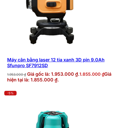
Máy cân bằng laser 12 tia xanh 3D pin 9.0Ah
Sfunpro SF7912SD
Giá gốc là: 1.953.000 ₫.
Giá
1.855.000
₫
1.953.000
₫
hiện tại là: 1.855.000 ₫.
-5%