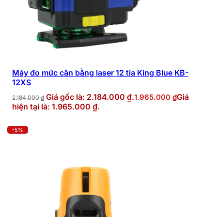
Máy đo mức cân bằng laser 12 tia King Blue KB-
12XS
Giá gốc là: 2.184.000 ₫.
Giá
1.965.000
₫
2.184.000
₫
hiện tại là: 1.965.000 ₫.
-5%