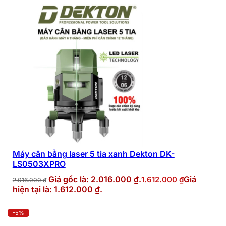
Máy cân bằng laser 5 tia xanh Dekton DK-
LS0503XPRO
Giá gốc là: 2.016.000 ₫.
Giá
1.612.000
₫
2.016.000
₫
hiện tại là: 1.612.000 ₫.
-5%