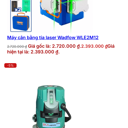
Máy cân bằng tia laser Wadfow WLE2M12
Giá gốc là: 2.720.000 ₫.
Giá
2.393.000
₫
2.720.000
₫
hiện tại là: 2.393.000 ₫.
-5%