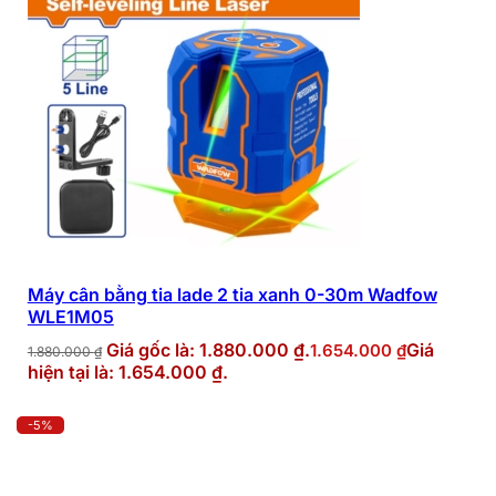
Máy cân bằng tia lade 2 tia xanh 0-30m Wadfow
WLE1M05
Giá gốc là: 1.880.000 ₫.
Giá
1.654.000
₫
1.880.000
₫
hiện tại là: 1.654.000 ₫.
-5%