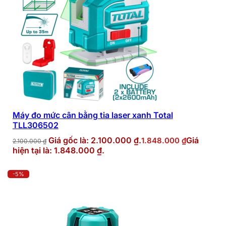
Máy đo mức cân bằng tia laser xanh Total
TLL306502
Giá gốc là: 2.100.000 ₫.
Giá
1.848.000
₫
2.100.000
₫
hiện tại là: 1.848.000 ₫.
-5%