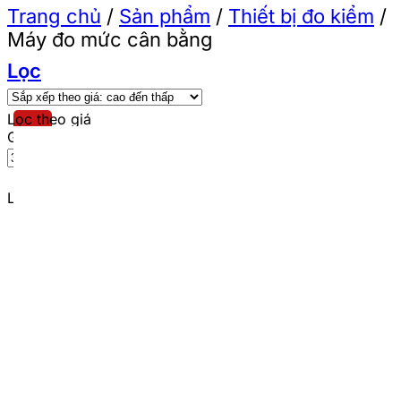
Trang chủ
/
Sản phẩm
/
Thiết bị đo kiểm
/
Máy đo mức cân bằng
Lọc
Lọc theo giá
Giá tối thiểu
Giá tối đa
Lọc
Lọc theo thương hiệu
DCA
(8)
Sfunpro
(5)
Total
(3)
Ingco
(3)
Wadfow
(7)
King Blue
(7)
Dekton
(7)