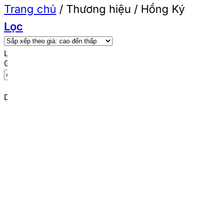
Trang chủ
/
Thương hiệu
/
Hồng Ký
Lọc
Lọc theo giá
Giá tối thiểu
Giá tối đa
Lọc
Danh mục sản phẩm
Máy dùng xăng
Thiết bị nông nghiệp
Phụ kiện sửa chữa ô tô, xe máy
Thiết bị điện lạnh
Đồ bảo hộ lao động
Thang nhôm
Máy nén khí
Máy dùng pin
Sản phẩm khác
Dụng cụ cầm tay
Máy phát điện