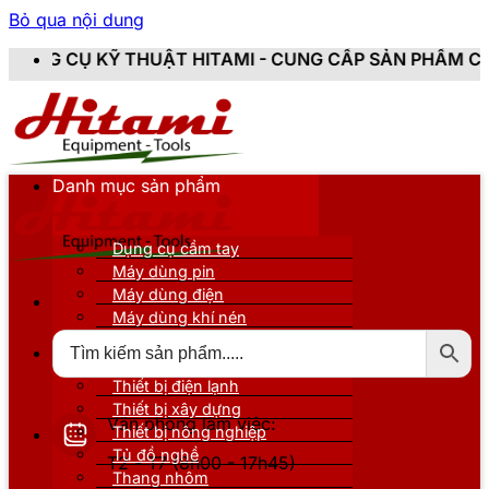
Bỏ qua nội dung
 THUẬT HITAMI - CUNG CẤP SẢN PHẨM CHÍNH HÃNG, M
Danh mục sản phẩm
Dụng cụ cầm tay
Máy dùng pin
Máy dùng điện
Máy dùng khí nén
Thiết bị đo kiểm
Thiết bị nâng đỡ
Thiết bị điện lạnh
Thiết bị xây dựng
Văn phòng làm việc:
Thiết bị nông nghiệp
Tủ đồ nghề
T2 - T7 (8h00 - 17h45)
Thang nhôm