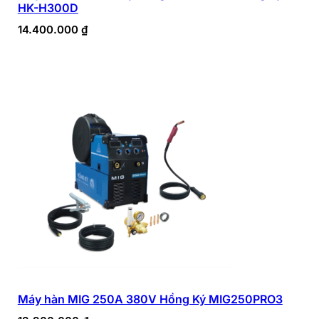
HK-H300D
14.400.000
₫
Máy hàn MIG 250A 380V Hồng Ký MIG250PRO3