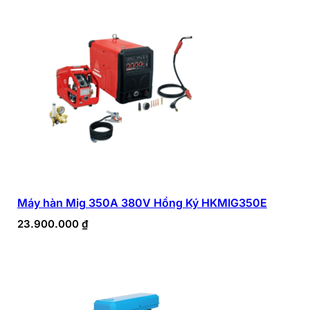
Máy hàn Mig 350A 380V Hồng Ký HKMIG350E
23.900.000
₫