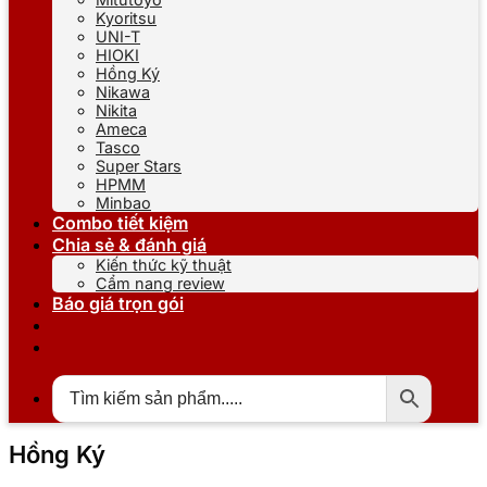
Kyoritsu
UNI-T
HIOKI
Hồng Ký
Nikawa
Nikita
Ameca
Tasco
Super Stars
HPMM
Minbao
Combo tiết kiệm
Chia sẻ & đánh giá
Kiến thức kỹ thuật
Cẩm nang review
Báo giá trọn gói
Hồng Ký