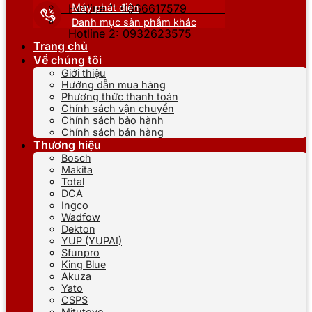
Máy phát điện
Hotline 1: 0866617579
Danh mục sản phẩm khác
Hotline 2: 0932623575
Trang chủ
Về chúng tôi
Giới thiệu
Hướng dẫn mua hàng
Phương thức thanh toán
Chính sách vận chuyển
Chính sách bảo hành
Chính sách bán hàng
Thương hiệu
Bosch
Makita
Total
DCA
Ingco
Wadfow
Dekton
YUP (YUPAI)
Sfunpro
King Blue
Akuza
Yato
CSPS
Mitutoyo