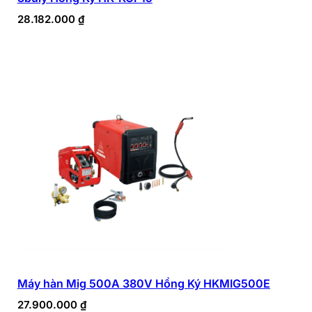
28.182.000
₫
Máy hàn Mig 500A 380V Hồng Ký HKMIG500E
27.900.000
₫