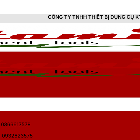
NG TY TNHH THIẾT BỊ DỤNG CỤ KỸ THUẬT HITAMI - C
1: 0866617579
2: 0932623575