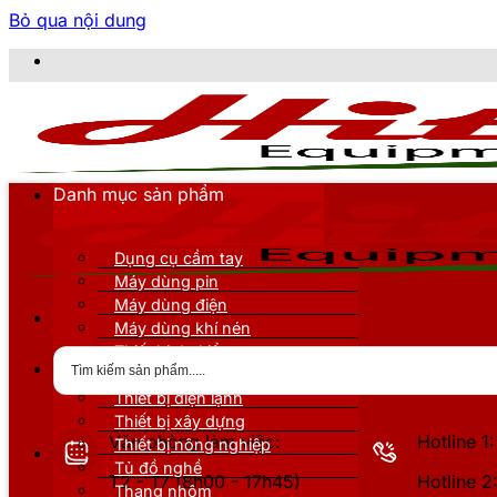
Bỏ qua nội dung
CÔ
Danh mục sản phẩm
Dụng cụ cầm tay
Máy dùng pin
Máy dùng điện
Máy dùng khí nén
Thiết bị đo kiểm
Thiết bị nâng đỡ
Thiết bị điện lạnh
Thiết bị xây dựng
Văn phòng làm việc:
Hotline 
Thiết bị nông nghiệp
Tủ đồ nghề
T2 - T7 (8h00 - 17h45)
Hotline 
Thang nhôm