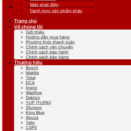
Máy phát điện
Danh mục sản phẩm khác
Trang chủ
Về chúng tôi
Giới thiệu
Hướng dẫn mua hàng
Phương thức thanh toán
Chính sách vận chuyển
Chính sách bảo hành
Chính sách bán hàng
Thương hiệu
Bosch
Makita
Total
DCA
Ingco
Wadfow
Dekton
YUP (YUPAI)
Sfunpro
King Blue
Akuza
Yato
CSPS