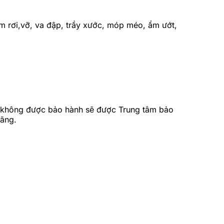
 rơi,vỡ, va đập, trầy xước, móp méo, ẩm ướt,
ện không được bảo hành sẽ được Trung tâm bảo
hãng.