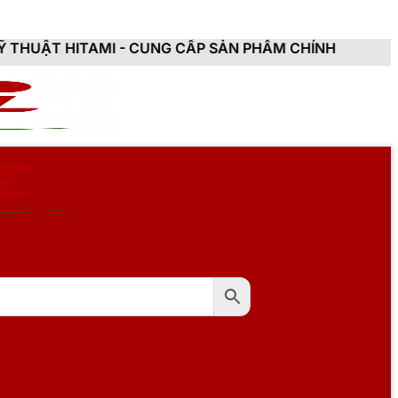
UNG CẤP SẢN PHẨM CHÍNH HÃNG, MỚI 100%, ĐẦY ĐỦ C