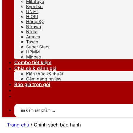
Mitutoyo
Kyoritsu
UNI-T
HIOKI
Hồng Ký
Nikawa
Nikita
Ameca
Tasco
Super Stars
HPMM
Minbao
Combo tiết kiệm
Chia sẻ & đánh giá
Kiến thức kỹ thuật
Cẩm nang review
Báo giá trọn gói
Trang chủ
/
Chính sách bảo hành