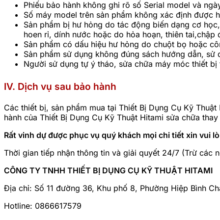
Phiếu bảo hành không ghi rõ số Serial model và ngà
Số máy model trên sản phẩm không xác định được ho
Sản phẩm bị hư hỏng do tác động biến dạng cơ học,
hoen rỉ, dính nước hoặc do hỏa hoạn, thiên tai,chập
Sản phẩm có dấu hiệu hư hỏng do chuột bọ hoặc cô
Sản phẩm sử dụng không đúng sách hướng dẫn, sử dụ
Người sử dụng tự ý tháo, sửa chữa máy móc thiết bị
IV. Dịch vụ sau bảo hành
Các thiết bị, sản phẩm mua tại Thiết Bị Dụng Cụ Kỹ Thuậ
hành của Thiết Bị Dụng Cụ Kỹ Thuật Hitami sửa chữa thay 
Rất vinh dự được phục vụ quý khách mọi chi tiết xin vui l
Thời gian tiếp nhận thông tin và giải quyết 24/7 (Trừ các n
CÔNG TY TNHH THIẾT BỊ DỤNG CỤ KỸ THUẬT HITAMI
Địa chỉ: Số 11 đường 36, Khu phố 8, Phường Hiệp Bình Ch
Hotline: 0866617579