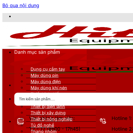
Bỏ qua nội dung
Danh mục sản phẩm
Dụng cụ cầm tay
Máy dùng pin
Máy dùng điện
Máy dùng khí nén
Thiết bị đo kiểm
Thiết bị nâng đỡ
Thiết bị điện lạnh
Thiết bị xây dựng
Văn phòng làm việc:
Hotline 
Thiết bị nông nghiệp
Tủ đồ nghề
T2 - T7 (8h00 - 17h45)
Hotline 
Thang nhôm