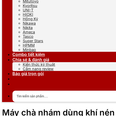
Mitutoyo
Kyoritsu
UNI-T
HIOKI
Hồng Ký
Nikawa
Nikita
Ameca
Tasco
Super Stars
HPMM
Minbao
Combo tiết kiệm
Chia sẻ & đánh giá
Kiến thức kỹ thuật
Cẩm nang review
Báo giá trọn gói
Máy chà nhám dùng khí nén