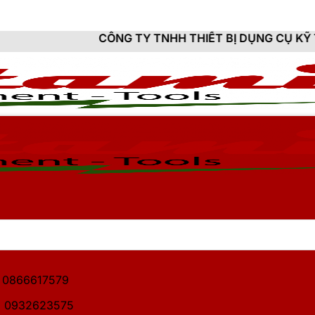
CÔNG TY TNHH THIẾT BỊ DỤNG CỤ KỸ THUẬT HITA
1: 0866617579
2: 0932623575