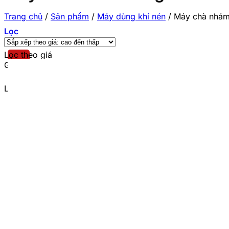
Trang chủ
/
Sản phẩm
/
Máy dùng khí nén
/
Máy chà nhám
Lọc
Lọc theo giá
Giá tối thiểu
Giá tối đa
Lọc theo thương hiệu
Total
(1)
Wadfow
(1)