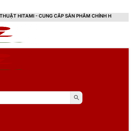
MI - CUNG CẤP SẢN PHẨM CHÍNH HÃNG, MỚI 100%, ĐẦY