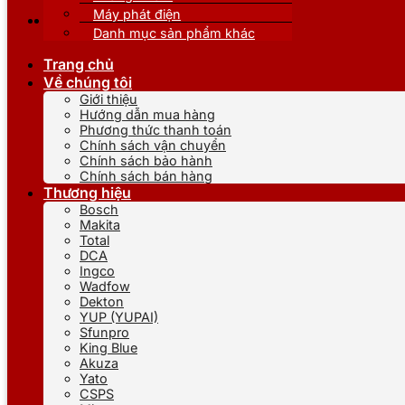
Máy phát điện
Danh mục sản phẩm khác
Trang chủ
Về chúng tôi
Giới thiệu
Hướng dẫn mua hàng
Phương thức thanh toán
Chính sách vận chuyển
Chính sách bảo hành
Chính sách bán hàng
Thương hiệu
Bosch
Makita
Total
DCA
Ingco
Wadfow
Dekton
YUP (YUPAI)
Sfunpro
King Blue
Akuza
Yato
CSPS