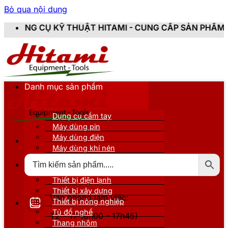
Bỏ qua nội dung
Ỹ THUẬT HITAMI - CUNG CẤP SẢN PHẨM CHÍNH HÃNG, 
Danh mục sản phẩm
Dụng cụ cầm tay
Máy dùng pin
Máy dùng điện
Máy dùng khí nén
Thiết bị đo kiểm
Thiết bị nâng đỡ
Thiết bị điện lạnh
Thiết bị xây dựng
Văn phòng làm việc:
Thiết bị nông nghiệp
Tủ đồ nghề
T2 - T7 (8h00 - 17h45)
Thang nhôm