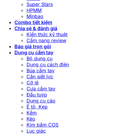
Super Stars
HPMM
Minbao
Combo tiết kiệm
Chia sẻ & đánh giá
Kiến thức kỹ thuật
Cẩm nang review
Báo giá trọn gói
Dụng cụ cầm tay
Bộ dụng cụ
Dụng cụ cách điện
Búa cầm tay
Cần siết lực
Cờ lê
Cưa cầm tay
Đầu tuýp
Dụng cụ cảo
Ê tô, Kẹp
Kềm
Kéo
Kìm bấm COS
Lục giác