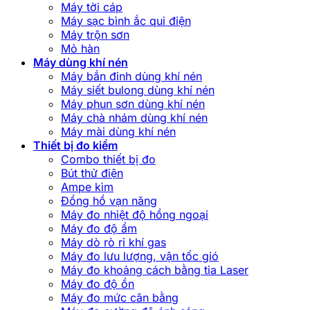
Máy tời cáp
Máy sạc bình ắc qui điện
Máy trộn sơn
Mỏ hàn
Máy dùng khí nén
Máy bắn đinh dùng khí nén
Máy siết bulong dùng khí nén
Máy phun sơn dùng khí nén
Máy chà nhám dùng khí nén
Máy mài dùng khí nén
Thiết bị đo kiểm
Combo thiết bị đo
Bút thử điện
Ampe kìm
Đồng hồ vạn năng
Máy đo nhiệt độ hồng ngoại
Máy đo độ ẩm
Máy dò rò rỉ khí gas
Máy đo lưu lượng, vận tốc gió
Máy đo khoảng cách bằng tia Laser
Máy đo độ ồn
Máy đo mức cân bằng