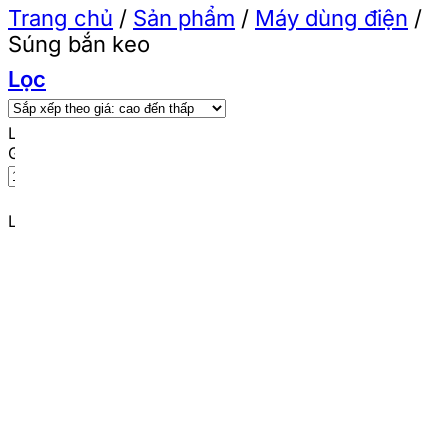
Trang chủ
/
Sản phẩm
/
Máy dùng điện
/
Súng bắn keo
Lọc
Lọc theo giá
Giá tối thiểu
Giá tối đa
Lọc
Lọc theo thương hiệu
Total
(5)
Ingco
(2)
Bosch
(1)