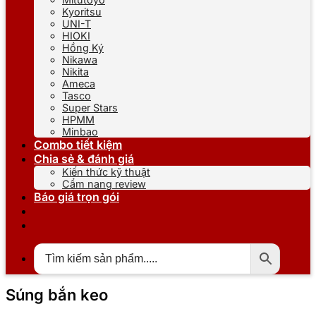
Kyoritsu
UNI-T
HIOKI
Hồng Ký
Nikawa
Nikita
Ameca
Tasco
Super Stars
HPMM
Minbao
Combo tiết kiệm
Chia sẻ & đánh giá
Kiến thức kỹ thuật
Cẩm nang review
Báo giá trọn gói
Súng bắn keo