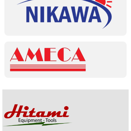
bảo quyền lợi người tiêu dùng.
Giao hàng nhanh chóng, tiện lợi trên toàn
quốc.
Hỗ trợ kỹ thuật và dịch vụ sau bán hàng tận
tâm.