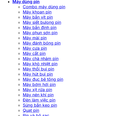
Máy dùng pin
Combo máy dùng pin
Máy khoan pin
Máy bắn vít pin
Máy siết bulong pin
Máy bắn đinh pin
Máy phun sơn pin
Máy mài pin
Máy đánh bóng pin
Máy cưa pin
Máy cắt pin
Máy chà nhám pin
Máy khò nhiệt pin
Máy thổi bụi pin
Máy hút bụi pin
Máy đục bê tông pin
Máy bơm hơi pin
Máy xịt rửa pin
Máy nén khí pin
Đèn làm việc pin
Súng bắn keo pin
Quạt pin
Pin và bộ sạc