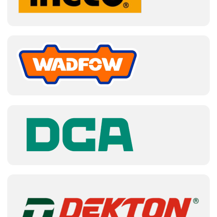
Súng bắn keo nến điện giúp dán keo nhanh chóng và 