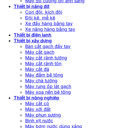
Máy đo cường độ ánh sáng
Thiết bị nâng đỡ
Con đội, kích đội
Đội kê, mễ kê
Xe đẩy hàng bằng tay
Xe nâng hàng bằng tay
Thiết bị điện lạnh
Thiết bị xây dựng
Bàn cắt gạch đẩy tay
Máy cắt gạch
Máy cắt rãnh tường
Máy cắt rãnh tôn
Máy cắt đá
Máy đầm bê tông
Máy chà tường
Máy rung ốp lát gạch
Máy xoa nền bê tông
Thiết bị nông nghiệp
Máy cắt cỏ
Máy xới đất
Máy phun sương
Bình xịt nước
Máy bơm nước dùng xăng