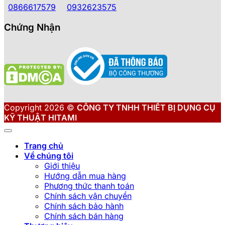
0866617579
0932623575
Chứng Nhận
Copyright 2026 ©
CÔNG TY TNHH THIẾT BỊ DỤNG CỤ
KỸ THUẬT HITAMI
Trang chủ
Về chúng tôi
Giới thiệu
Hướng dẫn mua hàng
Phương thức thanh toán
Chính sách vận chuyển
Chính sách bảo hành
Chính sách bán hàng