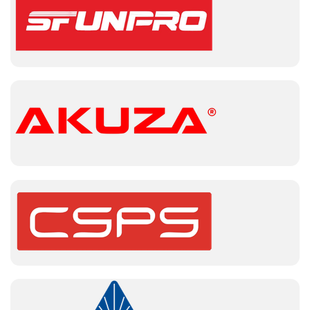
Sử dụng súng bắn keo điện đơn giản và hiệu quả
Cấu tạo của súng bắn keo điện
Một chiếc súng bắn keo điện thường bao gồm các bộ
phận chính sau:
Thân súng: chứa các linh kiện điện tử, động
cơ và hệ thống làm nóng.
Vòi phun: là nơi keo nóng chảy được bơm ra