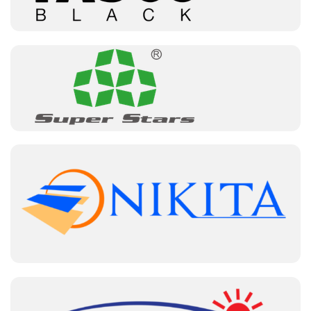
Súng bắn keo nến điện có cấu tạo đơn giản
Mua súng bắn keo dùng chính hãng
tại Thiết bị dụng cụ kỹ thuật Hitami
Để sở hữu một chiếc súng bắn keo điện chất lượng, bạn
nên lựa chọn sản phẩm chính hãng từ các thương hiệu uy
tín. Thiết bị dụng cụ kỹ thuật Hitami là một địa chỉ đáng
tin cậy cung cấp các loại súng bắn keo điện chính hãng
với mức giá hợp lý. Tại đây, bạn có thể tìm thấy nhiều
mẫu súng bắn keo đến từ các thương hiệu nổi tiếng, đáp
ứng nhu cầu sử dụng đa dạng.
Khi mua súng bắn keo tại Hitami, bạn sẽ được:
Tư vấn chi tiết về tính năng, công dụng và
cách sử dụng sản phẩm.
Hưởng chính sách bảo hành chính hãng, đảm