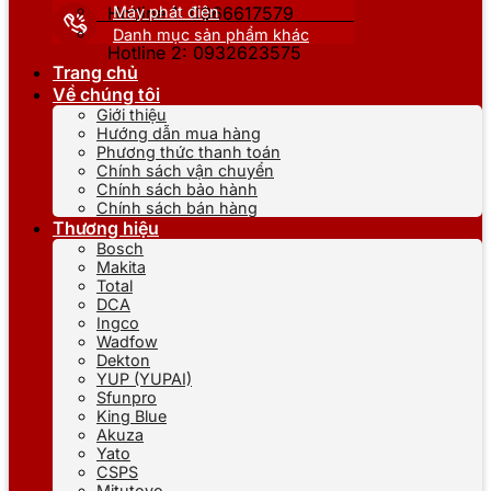
Máy phát điện
Hotline 1: 0866617579
Danh mục sản phẩm khác
Hotline 2: 0932623575
Trang chủ
Về chúng tôi
Giới thiệu
Hướng dẫn mua hàng
Phương thức thanh toán
Chính sách vận chuyển
Chính sách bảo hành
Chính sách bán hàng
Thương hiệu
Bosch
Makita
Total
DCA
Ingco
Wadfow
Dekton
YUP (YUPAI)
Sfunpro
King Blue
Akuza
Yato
CSPS
Mitutoyo