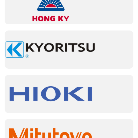
và định hướng lên bề mặt vật liệu.
Cò bấm: dùng để điều khiển lượng keo được
phun ra.
Nút điều chỉnh nhiệt độ: cho phép người dùng
tùy chỉnh nhiệt độ phù hợp với từng loại keo
và vật liệu.
Dây nguồn: cung cấp điện năng cho súng
hoạt động.