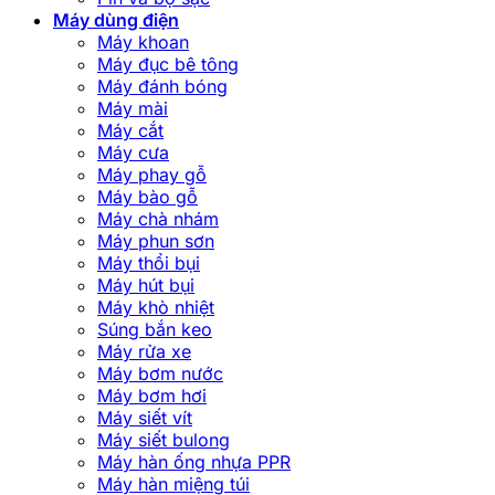
Máy dùng điện
Máy khoan
Máy đục bê tông
Máy đánh bóng
Máy mài
Máy cắt
Máy cưa
Máy phay gỗ
Máy bào gỗ
Máy chà nhám
Máy phun sơn
Máy thổi bụi
Máy hút bụi
Máy khò nhiệt
Súng bắn keo
Máy rửa xe
Máy bơm nước
Máy bơm hơi
Máy siết vít
Máy siết bulong
Máy hàn ống nhựa PPR
Máy hàn miệng túi