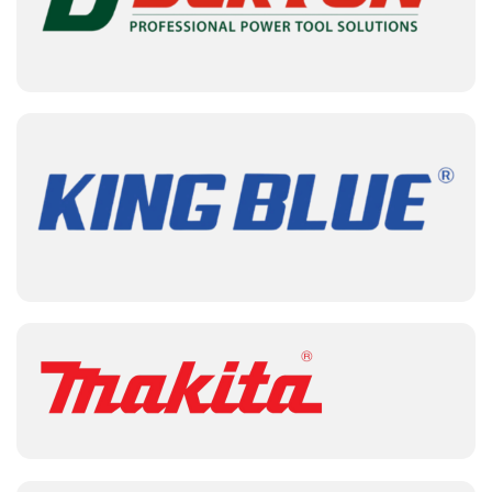
Lợi ích khi sử dụng súng bắn keo
điện
Sử dụng súng bắn keo điện mang lại nhiều lợi ích như:
Tiết kiệm thời gian và công sức so với các
phương pháp dán truyền thống.
Dán kết nhanh, chắc chắn và bền vững trên
nhiều loại vật liệu khác nhau.
Thao tác đơn giản, dễ sử dụng, không đòi hỏi
kỹ năng chuyên môn cao.
An toàn cho người sử dụng và thân thiện với
môi trường.
Linh hoạt trong các ứng dụng đa dạng như
sửa chữa, gia công, làm thủ công mỹ nghệ…