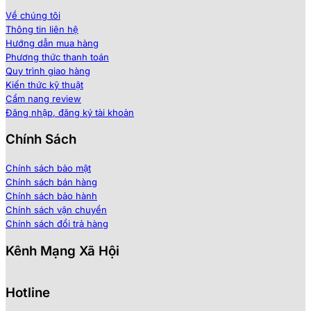
Về chúng tôi
Mua súng bắn keo nến dùng điện chính hãng, giá tốt 
Thông tin liên hệ
Hướng dẫn mua hàng
Với những ưu điểm vượt trội, súng bắn keo dùng điện
Phương thức thanh toán
đang trở thành một công cụ không thể thiếu trong nhiều
Quy trình giao hàng
lĩnh vực sản xuất và gia công. Sở hữu một chiếc súng
Kiến thức kỹ thuật
bắn keo chất lượng sẽ giúp bạn nâng cao hiệu quả công
Cẩm nang review
việc và tiết kiệm đáng kể thời gian, công sức. Hãy lựa
Đăng nhập, đăng ký tài khoản
chọn mua súng bắn keo chính hãng tại các địa chỉ uy tín
như Hitami để có được trải nghiệm sử dụng tốt nhất.
Chính Sách
Chính sách bảo mật
Chính sách bán hàng
Chính sách bảo hành
Chính sách vận chuyển
Chính sách đổi trả hàng
Kênh Mạng Xã Hội
Hotline