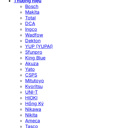
Thương hiệu
Bosch
Makita
Total
DCA
Ingco
Wadfow
Dekton
YUP (YUPAI)
Sfunpro
King Blue
Akuza
Yato
CSPS
Mitutoyo
Kyoritsu
UNI-T
HIOKI
Hồng Ký
Nikawa
Nikita
Ameca
Tasco