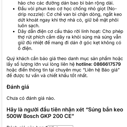
hảo cho các đường dán bao bì bản rộng dài.
Đầu vòi phun keo cơ học chống nhỏ giọt (No-
drip nozzle): Cơ chế van bi chặn dòng, ngắt keo
dứt khoát ngay khi thợ nhả cò, giữ bề mặt phôi
luôn sạch.
Dây dẫn điện cơ cấu tháo rời linh hoạt: Cho phép
thợ rút phích cắm dây ra khỏi súng mà súng vẫn
giữ đủ nhiệt để mang đi dán ở góc kẹt không có
ổ điện.
Quý khách cần báo giá theo danh mục sản phẩm hoặc
lấy số lượng lớn vui lòng liên hệ
hotline: 0866617579
hoặc điền thông tin tại chuyên mục “Liên hệ Báo giá”
để được tư vấn và chiết khấu tốt nhất.
Đánh giá
Chưa có đánh giá nào.
Hãy là người đầu tiên nhận xét “Súng bắn keo
500W Bosch GKP 200 CE”