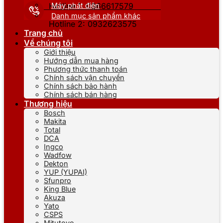
Máy phát điện
Hotline 1: 0866617579
Danh mục sản phẩm khác
Hotline 2: 0932623575
Trang chủ
Về chúng tôi
Giới thiệu
Hướng dẫn mua hàng
Phương thức thanh toán
Chính sách vận chuyển
Chính sách bảo hành
Chính sách bán hàng
Thương hiệu
Bosch
Makita
Total
DCA
Ingco
Wadfow
Dekton
YUP (YUPAI)
Sfunpro
King Blue
Akuza
Yato
CSPS
Mitutoyo