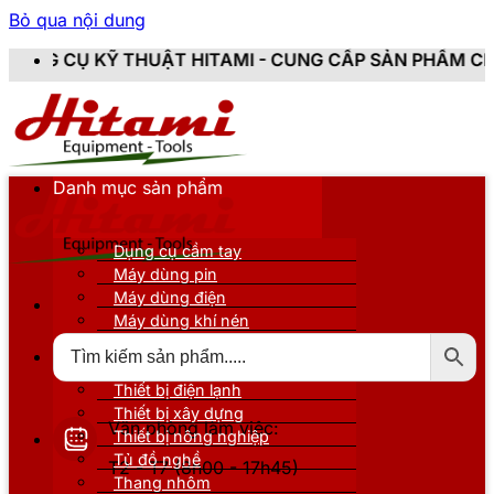
Bỏ qua nội dung
T HITAMI - CUNG CẤP SẢN PHẨM CHÍNH HÃNG, MỚI 10
Danh mục sản phẩm
Dụng cụ cầm tay
Máy dùng pin
Máy dùng điện
Máy dùng khí nén
Thiết bị đo kiểm
Thiết bị nâng đỡ
Thiết bị điện lạnh
Thiết bị xây dựng
Văn phòng làm việc:
Thiết bị nông nghiệp
Tủ đồ nghề
T2 - T7 (8h00 - 17h45)
Thang nhôm