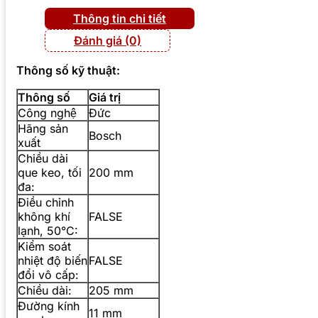
Thông tin chi tiết
Đánh giá (0)
Thông số kỹ thuật:
Thông số
Giá trị
Công nghệ
Đức
Hãng sản
Bosch
xuất
Chiều dài
que keo, tối
200 mm
đa:
Điều chỉnh
không khí
FALSE
lạnh, 50°C:
Kiểm soát
nhiệt độ biến
FALSE
đổi vô cấp:
Chiều dài:
205 mm
Đường kính
11 mm