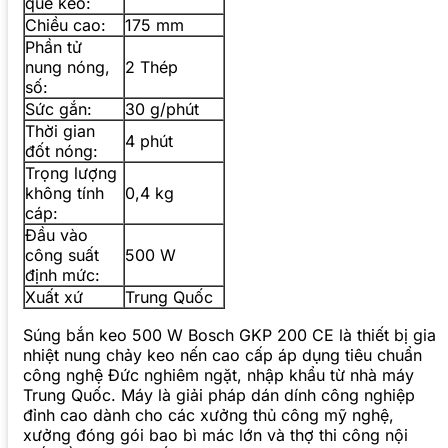
que keo:
Chiều cao:
175 mm
Phần tử
nung nóng,
2 Thép
số:
Sức gắn:
30 g/phút
Thời gian
4 phút
đốt nóng:
Trọng lượng
không tính
0,4 kg
cáp:
Đầu vào
công suất
500 W
định mức:
Xuất xứ
Trung Quốc
Súng bắn keo 500 W Bosch GKP 200 CE là thiết bị gia
nhiệt nung chảy keo nến cao cấp áp dụng tiêu chuẩn
công nghệ Đức nghiêm ngặt, nhập khẩu từ nhà máy
Trung Quốc. Máy là giải pháp dán dính công nghiệp
đỉnh cao dành cho các xưởng thủ công mỹ nghệ,
xưởng đóng gói bao bì mác lớn và thợ thi công nội