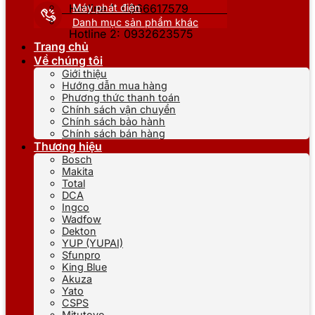
Máy phát điện
Hotline 1: 0866617579
Danh mục sản phẩm khác
Hotline 2: 0932623575
Trang chủ
Về chúng tôi
Giới thiệu
Hướng dẫn mua hàng
Phương thức thanh toán
Chính sách vận chuyển
Chính sách bảo hành
Chính sách bán hàng
Thương hiệu
Bosch
Makita
Total
DCA
Ingco
Wadfow
Dekton
YUP (YUPAI)
Sfunpro
King Blue
Akuza
Yato
CSPS
Mitutoyo