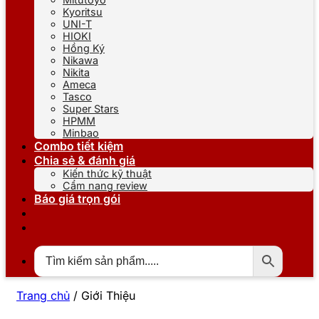
Kyoritsu
UNI-T
HIOKI
Hồng Ký
Nikawa
Nikita
Ameca
Tasco
Super Stars
HPMM
Minbao
Combo tiết kiệm
Chia sẻ & đánh giá
Kiến thức kỹ thuật
Cẩm nang review
Báo giá trọn gói
Trang chủ
/
Giới Thiệu