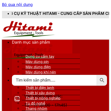
Bỏ qua nội dung
ẬT HITAMI - CUNG CẤP SẢN PHẨM CHÍNH HÃNG, MỚI 1
Danh mục sản phẩm
Dụng cụ cầm tay
Máy dùng pin
Máy dùng điện
Máy dùng khí nén
Thiết bị đo kiểm
Thiết bị nâng đỡ
Thiết bị điện lạnh
Thiết bị xây dựng
Văn phòng làm việc:
Thiết bị nông nghiệp
Tủ đồ nghề
T2 - T7 (8h00 - 17h45)
Thang nhôm