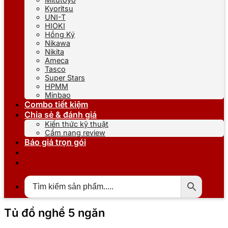
Kyoritsu
UNI-T
HIOKI
Hồng Ký
Nikawa
Nikita
Ameca
Tasco
Super Stars
HPMM
Minbao
Combo tiết kiệm
Chia sẻ & đánh giá
Kiến thức kỹ thuật
Cẩm nang review
Báo giá trọn gói
Tủ đồ nghề 5 ngăn