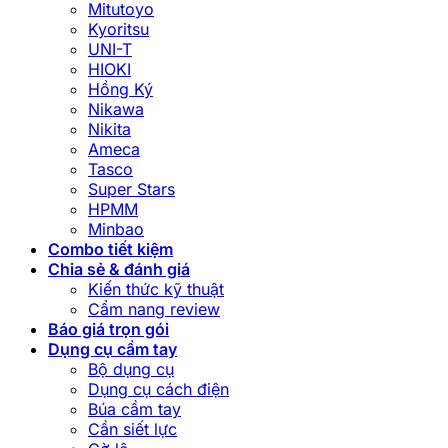
Mitutoyo
Kyoritsu
UNI-T
HIOKI
Hồng Ký
Nikawa
Nikita
Ameca
Tasco
Super Stars
HPMM
Minbao
Combo tiết kiệm
Chia sẻ & đánh giá
Kiến thức kỹ thuật
Cẩm nang review
Báo giá trọn gói
Dụng cụ cầm tay
Bộ dụng cụ
Dụng cụ cách điện
Búa cầm tay
Cần siết lực