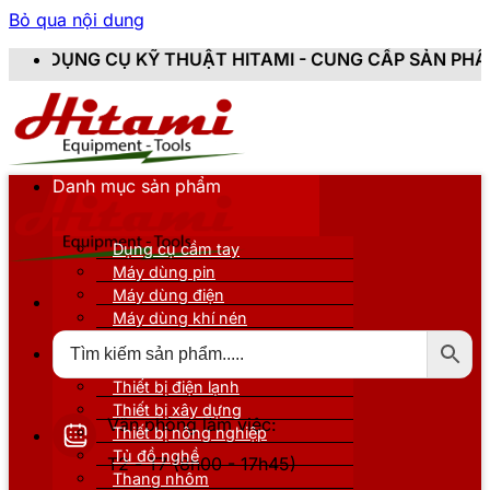
Bỏ qua nội dung
CỤ KỸ THUẬT HITAMI - CUNG CẤP SẢN PHẨM CHÍNH HÃN
Danh mục sản phẩm
Dụng cụ cầm tay
Máy dùng pin
Máy dùng điện
Máy dùng khí nén
Thiết bị đo kiểm
Thiết bị nâng đỡ
Thiết bị điện lạnh
Thiết bị xây dựng
Văn phòng làm việc:
Thiết bị nông nghiệp
Tủ đồ nghề
T2 - T7 (8h00 - 17h45)
Thang nhôm