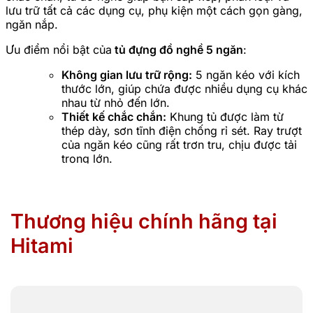
lưu trữ tất cả các dụng cụ, phụ kiện một cách gọn gàng,
ngăn nắp.
Ưu điểm nổi bật của
tủ đựng đồ nghề 5 ngăn
:
Không gian lưu trữ rộng:
5 ngăn kéo với kích
thước lớn, giúp chứa được nhiều dụng cụ khác
nhau từ nhỏ đến lớn.
Thiết kế chắc chắn:
Khung tủ được làm từ
thép dày, sơn tĩnh điện chống rỉ sét. Ray trượt
của ngăn kéo cũng rất trơn tru, chịu được tải
trọng lớn.
Tiện lợi khi di chuyển:
Tủ được gắn bánh xe
chịu lực, dễ dàng di chuyển tủ tới vị trí làm
việc mà không tốn sức.
Khóa an toàn:
Mỗi ngăn kéo đều có khóa
Thương hiệu chính hãng tại
riêng, đảm bảo an toàn cho dụng cụ, tránh
Hitami
thất lạc.
Mặt trên làm bàn việc:
Phần nắp của tủ cũng
được thiết kế phẳng và rộng, có thể dùng làm
bàn để các vật dụng hoặc thao tác.
Với tủ đồ nghề 5 ngăn, các dụng cụ của bạn sẽ luôn