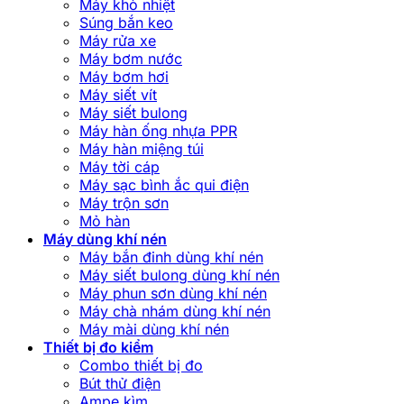
Máy khò nhiệt
Súng bắn keo
Máy rửa xe
Máy bơm nước
Máy bơm hơi
Máy siết vít
Máy siết bulong
Máy hàn ống nhựa PPR
Máy hàn miệng túi
Máy tời cáp
Máy sạc bình ắc qui điện
Máy trộn sơn
Mỏ hàn
Máy dùng khí nén
Máy bắn đinh dùng khí nén
Máy siết bulong dùng khí nén
Máy phun sơn dùng khí nén
Máy chà nhám dùng khí nén
Máy mài dùng khí nén
Thiết bị đo kiểm
Combo thiết bị đo
Bút thử điện
Ampe kìm