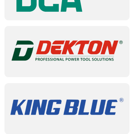
Tên địa chỉ cũ:
Số 11 Đường 36, Khu phố 8,
Phường Hiệp Bình Chánh, Tp. Thủ Đức, Tp. Hồ
Chí Minh
Tên địa chỉ mới:
Số 11 Đường Số 36, Khu Phố
8, Phường Hiệp Bình, Thành phố Hồ Chí Minh
SĐT:
0866617579 – 0932623575
Email:
htm@hitami-et.com
Mã số thuế:
0317406827
Hitami cam kết:
Cam kết chính hãng 100%
Giá cạnh tranh so với giá bán lẻ
Đầy đủ hóa đơn VAT, thanh toán linh hoạt
Giao hàng toàn quốc
Bảo hành, đổi trả nhanh chóng