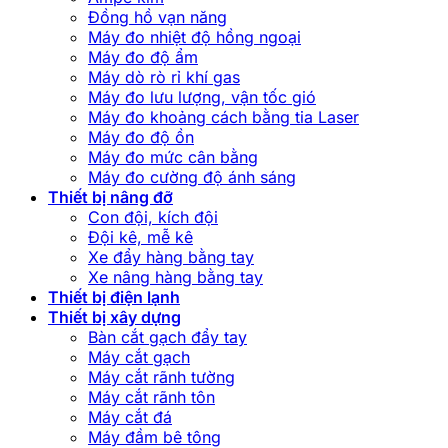
Đồng hồ vạn năng
Máy đo nhiệt độ hồng ngoại
Máy đo độ ẩm
Máy dò rò rỉ khí gas
Máy đo lưu lượng, vận tốc gió
Máy đo khoảng cách bằng tia Laser
Máy đo độ ồn
Máy đo mức cân bằng
Máy đo cường độ ánh sáng
Thiết bị nâng đỡ
Con đội, kích đội
Đội kê, mễ kê
Xe đẩy hàng bằng tay
Xe nâng hàng bằng tay
Thiết bị điện lạnh
Thiết bị xây dựng
Bàn cắt gạch đẩy tay
Máy cắt gạch
Máy cắt rãnh tường
Máy cắt rãnh tôn
Máy cắt đá
Máy đầm bê tông