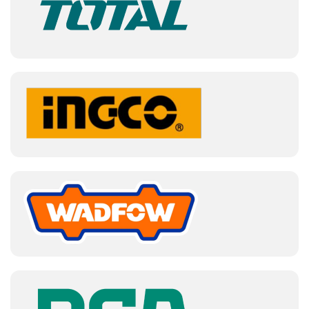
được cất giữ an toàn, sắp xếp khoa học, sẵn sàng cho
công việc sửa chữa. Đây thực sự là một trợ thủ đắc lực
cho người thợ chuyên nghiệp, giúp nâng cao hiệu quả và
chất lượng công việc.
Nếu bạn đang tìm mua
tủ đồ nghề 5 ngăn
chất
lượng, chính hãng và giá rẻ thì hãy tham khảo
ngay
Thiết bị dụng cụ kỹ thuật Hitami
. Bạn có
thể gọi
hotline: 0866617579
hoặc để lại thông
tin tại trang
“Liên hệ báo giá”
để được tư vấn
và có được mức giá tốt nhất.
THÔNG TIN LIÊN HỆ CÔNG TY TNHH THIẾT BỊ DỤNG
CỤ KỸ THUẬT HITAMI