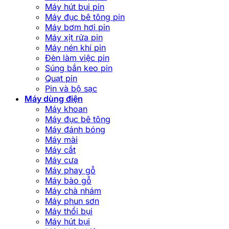
Máy hút bụi pin
Máy đục bê tông pin
Máy bơm hơi pin
Máy xịt rửa pin
Máy nén khí pin
Đèn làm việc pin
Súng bắn keo pin
Quạt pin
Pin và bộ sạc
Máy dùng điện
Máy khoan
Máy đục bê tông
Máy đánh bóng
Máy mài
Máy cắt
Máy cưa
Máy phay gỗ
Máy bào gỗ
Máy chà nhám
Máy phun sơn
Máy thổi bụi
Máy hút bụi