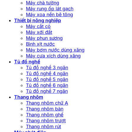
Máy chà tường
Máy rung ốp lát gạch
Máy xoa nền bê tông
Thiết bị nông nghiệp
Máy cắt cỏ
Máy xới đất
Máy phun sương
Bình xịt nước
Máy bơm nước dùng xăng
Máy cưa xích dùng xăng
Tủ đồ nghề
Tủ đồ nghề 3 ngăn
Tủ đồ nghề 4 ngăn
Tủ đồ nghề 5 ngăn
Tủ đồ nghề 6 ngăn
Tủ đồ nghề 7 ngăn
Thang nhôm
Thang nhôm chữ A
Thang nhôm bàn
Thang nhôm ghế
Thang nhôm trượt
Thang nhôm rút