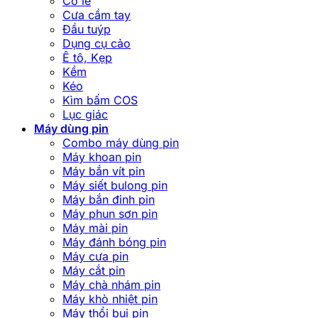
Cờ lê
Cưa cầm tay
Đầu tuýp
Dụng cụ cảo
Ê tô, Kẹp
Kềm
Kéo
Kìm bấm COS
Lục giác
Máy dùng pin
Combo máy dùng pin
Máy khoan pin
Máy bắn vít pin
Máy siết bulong pin
Máy bắn đinh pin
Máy phun sơn pin
Máy mài pin
Máy đánh bóng pin
Máy cưa pin
Máy cắt pin
Máy chà nhám pin
Máy khò nhiệt pin
Máy thổi bụi pin