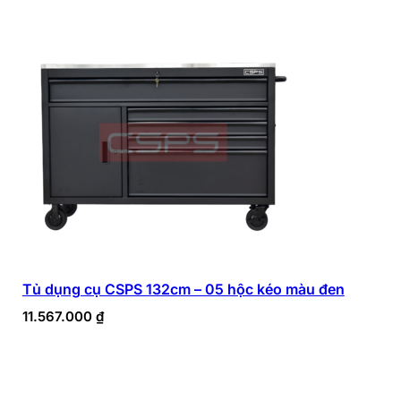
Tủ dụng cụ CSPS 132cm – 05 hộc kéo màu đen
11.567.000
₫