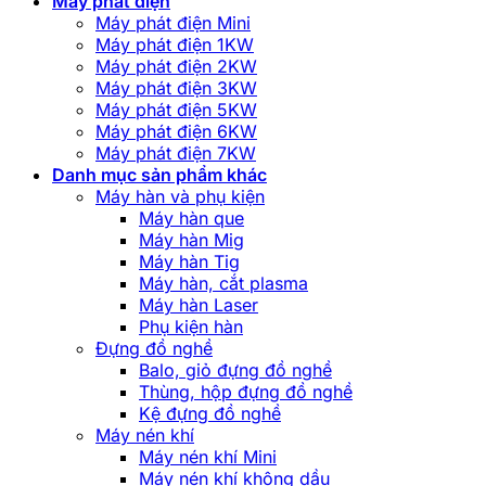
Máy phát điện
Máy phát điện Mini
Máy phát điện 1KW
Máy phát điện 2KW
Máy phát điện 3KW
Máy phát điện 5KW
Máy phát điện 6KW
Máy phát điện 7KW
Danh mục sản phẩm khác
Máy hàn và phụ kiện
Máy hàn que
Máy hàn Mig
Máy hàn Tig
Máy hàn, cắt plasma
Máy hàn Laser
Phụ kiện hàn
Đựng đồ nghề
Balo, giỏ đựng đồ nghề
Thùng, hộp đựng đồ nghề
Kệ đựng đồ nghề
Máy nén khí
Máy nén khí Mini
Máy nén khí không dầu