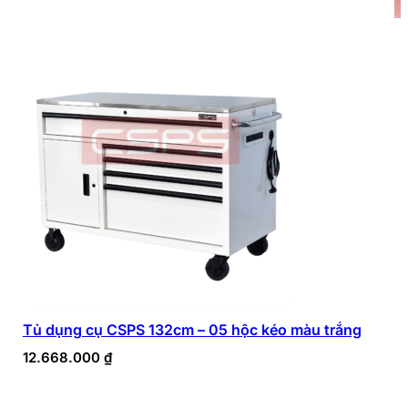
Tủ dụng cụ CSPS 132cm – 05 hộc kéo màu trắng
12.668.000
₫