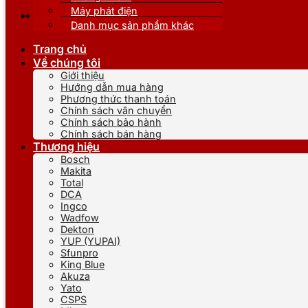
Máy phát điện
Danh mục sản phẩm khác
Trang chủ
Về chúng tôi
Giới thiệu
Hướng dẫn mua hàng
Phương thức thanh toán
Chính sách vận chuyển
Chính sách bảo hành
Chính sách bán hàng
Thương hiệu
Bosch
Makita
Total
DCA
Ingco
Wadfow
Dekton
YUP (YUPAI)
Sfunpro
King Blue
Akuza
Yato
CSPS