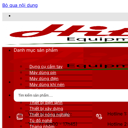
Bỏ qua nội dung
Danh mục sản phẩm
Dụng cụ cầm tay
Máy dùng pin
Máy dùng điện
Máy dùng khí nén
Thiết bị đo kiểm
Thiết bị nâng đỡ
Thiết bị điện lạnh
Thiết bị xây dựng
Văn phòng làm việc:
Hotline 
Thiết bị nông nghiệp
Tủ đồ nghề
T2 - T7 (8h00 - 17h45)
Hotline 
Thang nhôm