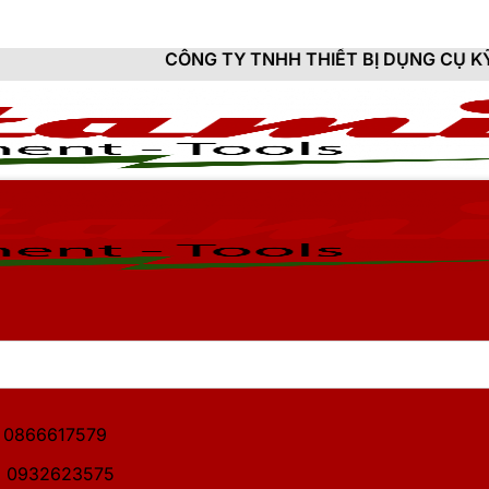
CÔNG TY TNHH THIẾT BỊ DỤNG CỤ KỸ THUẬT HITAM
1: 0866617579
2: 0932623575