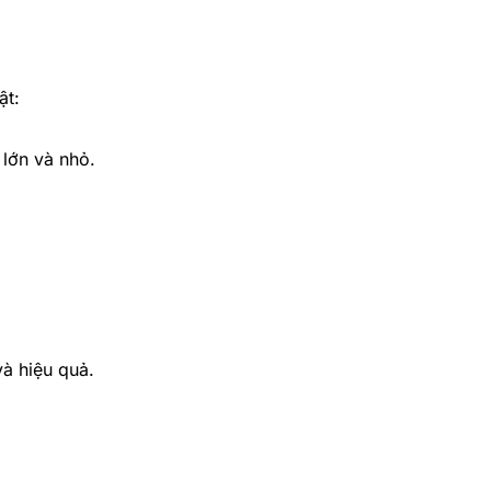
ật:
 lớn và nhỏ.
và hiệu quả.