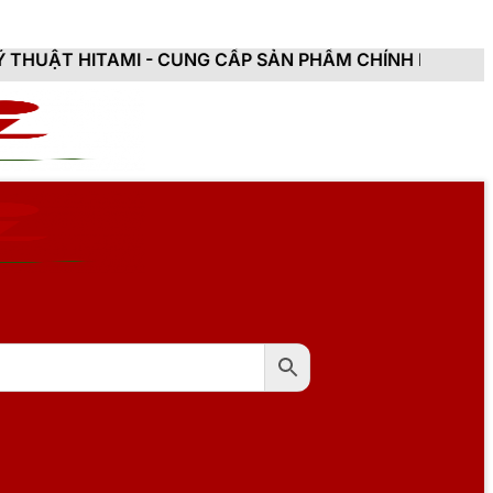
I - CUNG CẤP SẢN PHẨM CHÍNH HÃNG, MỚI 100%, ĐẦY