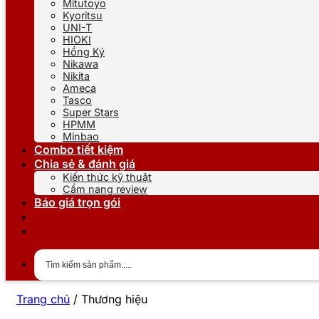
Mitutoyo
Kyoritsu
UNI-T
HIOKI
Hồng Ký
Nikawa
Nikita
Ameca
Tasco
Super Stars
HPMM
Minbao
Combo tiết kiệm
Chia sẻ & đánh giá
Kiến thức kỹ thuật
Cẩm nang review
Báo giá trọn gói
Trang chủ
/
Thương hiệu