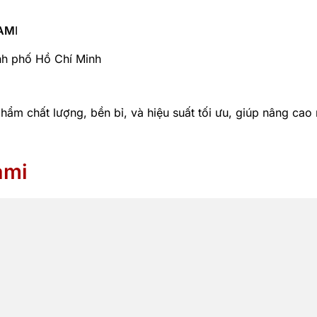
TAM
I
nh phố Hồ Chí Minh
 chất lượng, bền bỉ, và hiệu suất tối ưu, giúp nâng cao n
ami