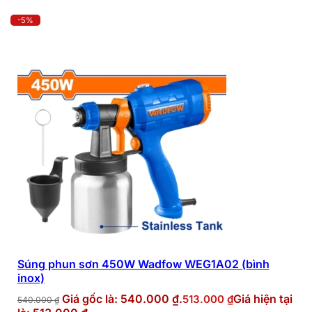
-5%
Súng phun sơn 450W Wadfow WEG1A02 (bình
inox)
Giá gốc là: 540.000 ₫.
Giá hiện tại
513.000
₫
540.000
₫