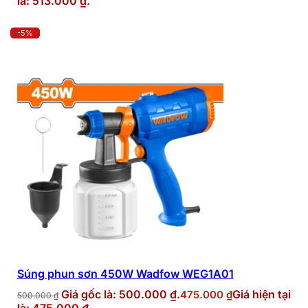
là: 513.000 ₫.
-5%
Súng phun sơn 450W Wadfow WEG1A01
Giá gốc là: 500.000 ₫.
Giá hiện tại
475.000
₫
500.000
₫