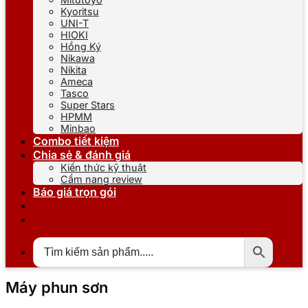
Kyoritsu
UNI-T
HIOKI
Hồng Ký
Nikawa
Nikita
Ameca
Tasco
Super Stars
HPMM
Minbao
Combo tiết kiệm
Chia sẻ & đánh giá
Kiến thức kỹ thuật
Cẩm nang review
Báo giá trọn gói
Máy phun sơn