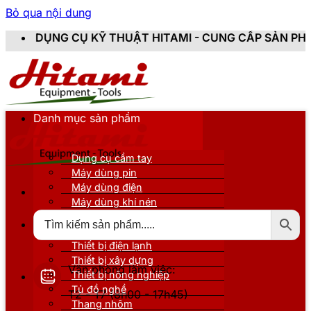
Bỏ qua nội dung
CỤ KỸ THUẬT HITAMI - CUNG CẤP SẢN PHẨM CHÍNH HÃ
Danh mục sản phẩm
Dụng cụ cầm tay
Máy dùng pin
Máy dùng điện
Máy dùng khí nén
Thiết bị đo kiểm
Thiết bị nâng đỡ
Thiết bị điện lạnh
Thiết bị xây dựng
Văn phòng làm việc:
Thiết bị nông nghiệp
Tủ đồ nghề
T2 - T7 (8h00 - 17h45)
Thang nhôm