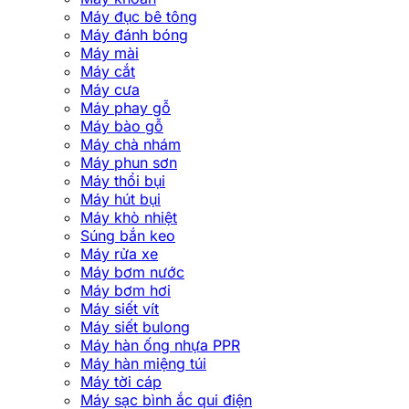
Máy đục bê tông
Máy đánh bóng
Máy mài
Máy cắt
Máy cưa
Máy phay gỗ
Máy bào gỗ
Máy chà nhám
Máy phun sơn
Máy thổi bụi
Máy hút bụi
Máy khò nhiệt
Súng bắn keo
Máy rửa xe
Máy bơm nước
Máy bơm hơi
Máy siết vít
Máy siết bulong
Máy hàn ống nhựa PPR
Máy hàn miệng túi
Máy tời cáp
Máy sạc bình ắc qui điện