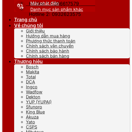
Máy phát điện
Hotline 1: 0866617579
Danh mục sản phẩm khác
Hotline 2: 0932623575
Trang chủ
Về chúng tôi
Giới thiệu
Hướng dẫn mua hàng
Phương thức thanh toán
Chính sách vận chuyển
Chính sách bảo hành
Chính sách bán hàng
Thương hiệu
Bosch
Makita
Total
DCA
Ingco
Wadfow
Dekton
YUP (YUPAI)
Sfunpro
King Blue
Akuza
Yato
CSPS
Mitutoyo