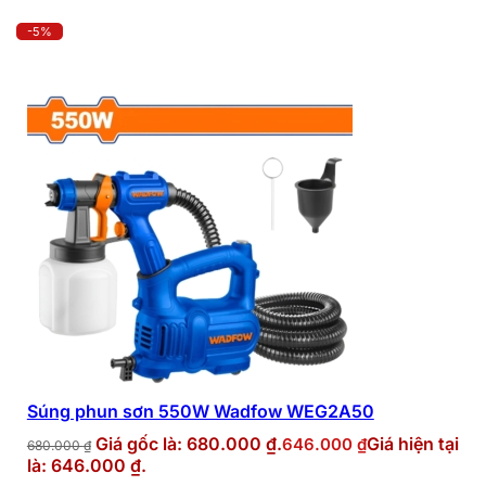
-5%
Súng phun sơn 550W Wadfow WEG2A50
Giá gốc là: 680.000 ₫.
Giá hiện tại
646.000
₫
680.000
₫
là: 646.000 ₫.