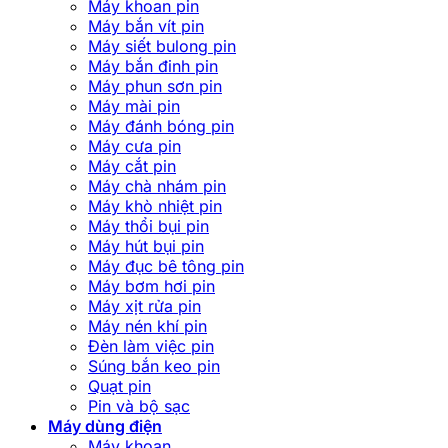
Máy khoan pin
Máy bắn vít pin
Máy siết bulong pin
Máy bắn đinh pin
Máy phun sơn pin
Máy mài pin
Máy đánh bóng pin
Máy cưa pin
Máy cắt pin
Máy chà nhám pin
Máy khò nhiệt pin
Máy thổi bụi pin
Máy hút bụi pin
Máy đục bê tông pin
Máy bơm hơi pin
Máy xịt rửa pin
Máy nén khí pin
Đèn làm việc pin
Súng bắn keo pin
Quạt pin
Pin và bộ sạc
Máy dùng điện
Máy khoan