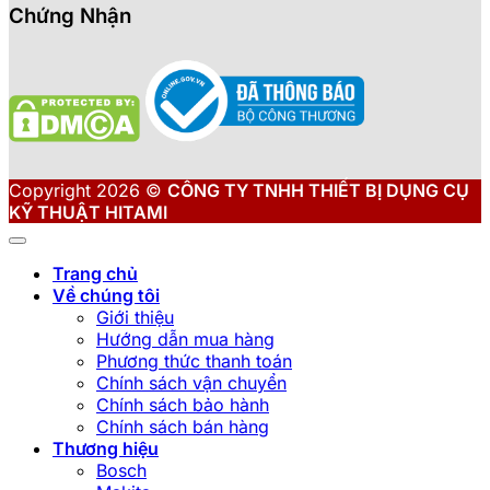
Chứng Nhận
Copyright 2026 ©
CÔNG TY TNHH THIẾT BỊ DỤNG CỤ
KỸ THUẬT HITAMI
Trang chủ
Về chúng tôi
Giới thiệu
Hướng dẫn mua hàng
Phương thức thanh toán
Chính sách vận chuyển
Chính sách bảo hành
Chính sách bán hàng
Thương hiệu
Bosch