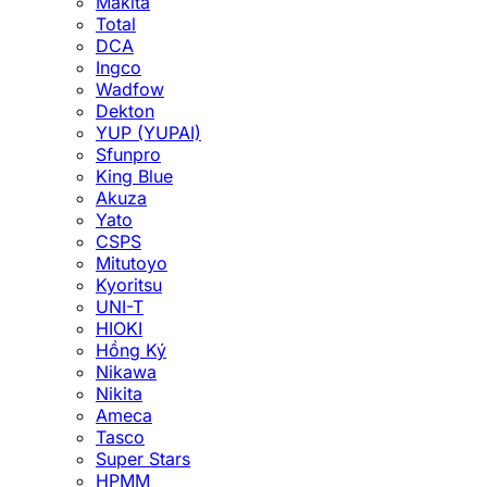
Makita
Total
DCA
Ingco
Wadfow
Dekton
YUP (YUPAI)
Sfunpro
King Blue
Akuza
Yato
CSPS
Mitutoyo
Kyoritsu
UNI-T
HIOKI
Hồng Ký
Nikawa
Nikita
Ameca
Tasco
Super Stars
HPMM