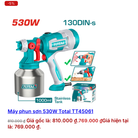
-5%
Máy phun sơn 530W Total TT45061
Giá gốc là: 810.000 ₫.
Giá hiện tại
769.000
₫
810.000
₫
là: 769.000 ₫.