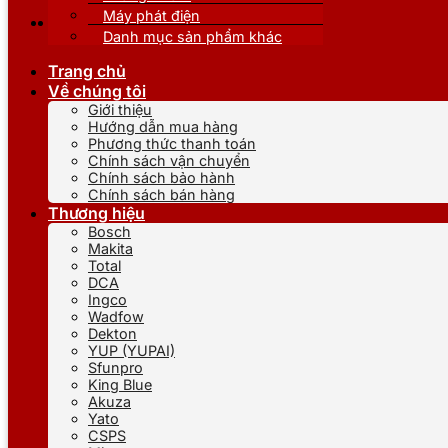
Máy phát điện
Danh mục sản phẩm khác
Trang chủ
Về chúng tôi
Giới thiệu
Hướng dẫn mua hàng
Phương thức thanh toán
Chính sách vận chuyển
Chính sách bảo hành
Chính sách bán hàng
Thương hiệu
Bosch
Makita
Total
DCA
Ingco
Wadfow
Dekton
YUP (YUPAI)
Sfunpro
King Blue
Akuza
Yato
CSPS