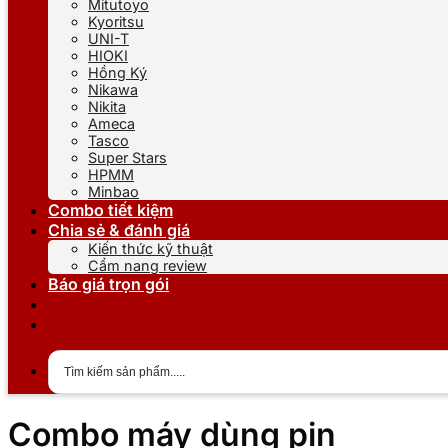
Mitutoyo
Kyoritsu
UNI-T
HIOKI
Hồng Ký
Nikawa
Nikita
Ameca
Tasco
Super Stars
HPMM
Minbao
Combo tiết kiệm
Chia sẻ & đánh giá
Kiến thức kỹ thuật
Cẩm nang review
Báo giá trọn gói
Combo máy dùng pin