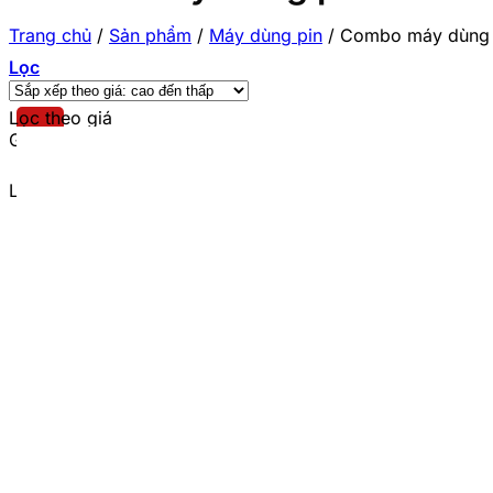
Trang chủ
/
Sản phẩm
/
Máy dùng pin
/
Combo máy dùng 
Lọc
Lọc theo giá
Giá tối thiểu
Giá tối đa
Lọc theo thương hiệu
DCA
(6)
Total
(36)
Ingco
(11)
Makita
(1)
Bosch
(1)
Wadfow
(4)