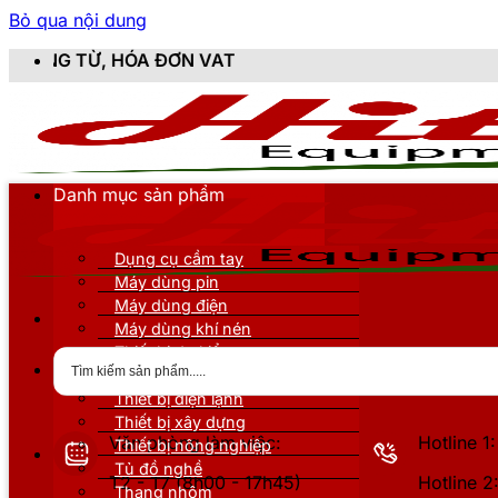
Bỏ qua nội dung
 HÓA ĐƠN VAT
Danh mục sản phẩm
Dụng cụ cầm tay
Máy dùng pin
Máy dùng điện
Máy dùng khí nén
Thiết bị đo kiểm
Thiết bị nâng đỡ
Thiết bị điện lạnh
Thiết bị xây dựng
Văn phòng làm việc:
Hotline 
Thiết bị nông nghiệp
Tủ đồ nghề
T2 - T7 (8h00 - 17h45)
Hotline 
Thang nhôm