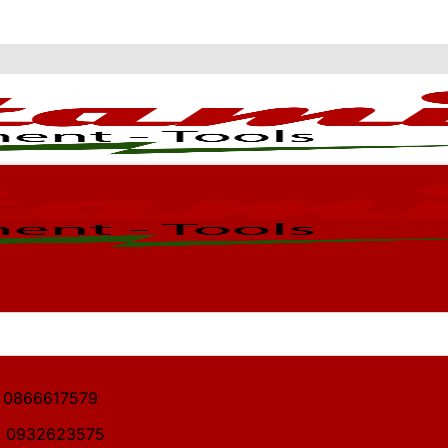
1: 0866617579
2: 0932623575