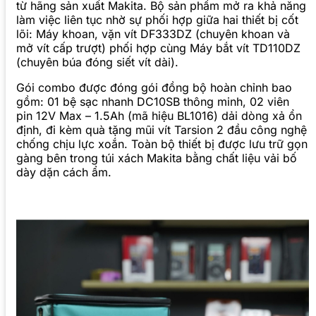
từ hãng sản xuất Makita. Bộ sản phẩm mở ra khả năng
làm việc liên tục nhờ sự phối hợp giữa hai thiết bị cốt
lõi: Máy khoan, vặn vít DF333DZ (chuyên khoan và
mở vít cấp trượt) phối hợp cùng Máy bắt vít TD110DZ
(chuyên búa đóng siết vít dài).
Gói combo được đóng gói đồng bộ hoàn chỉnh bao
gồm: 01 bệ sạc nhanh DC10SB thông minh, 02 viên
pin 12V Max – 1.5Ah (mã hiệu BL1016) dải dòng xả ổn
định, đi kèm quà tặng mũi vít Tarsion 2 đầu công nghệ
chống chịu lực xoắn. Toàn bộ thiết bị được lưu trữ gọn
gàng bên trong túi xách Makita bằng chất liệu vải bố
dày dặn cách ẩm.