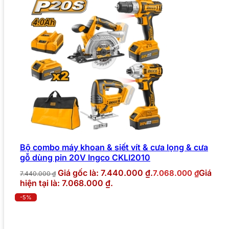
Bộ combo máy khoan & siết vít & cưa lọng & cưa
gỗ dùng pin 20V Ingco CKLI2010
Giá gốc là: 7.440.000 ₫.
Giá
7.068.000
₫
7.440.000
₫
hiện tại là: 7.068.000 ₫.
-5%