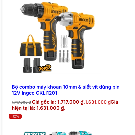
Bộ combo máy khoan 10mm & siết vít dùng pin
12V Ingco CKLI1201
Giá gốc là: 1.717.000 ₫.
Giá
1.631.000
₫
1.717.000
₫
hiện tại là: 1.631.000 ₫.
-12%