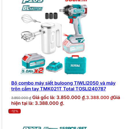
Bộ combo máy siết buloong TIWLI2050 và máy
trộn cầm tay TMK021T Total TOSLI240787
Giá gốc là: 3.850.000 ₫.
Giá
3.388.000
₫
3.850.000
₫
hiện tại là: 3.388.000 ₫.
-12%