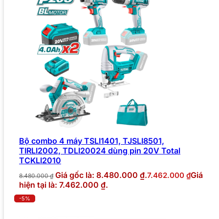
Bộ combo 4 máy TSLI1401, TJSLI8501,
TIRLI2002, TDLI20024 dùng pin 20V Total
TCKLI2010
Giá gốc là: 8.480.000 ₫.
Giá
7.462.000
₫
8.480.000
₫
hiện tại là: 7.462.000 ₫.
-5%