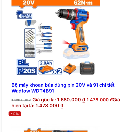
Bộ máy khoan búa dùng pin 20V và 91 chi tiết
Wadfow WDT4B91
Giá gốc là: 1.680.000 ₫.
Giá
1.478.000
₫
1.680.000
₫
hiện tại là: 1.478.000 ₫.
-12%