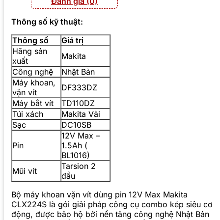
Đánh giá (0)
Thông số kỹ thuật:
Thông số
Giá trị
Hãng sản
Makita
xuất
Công nghệ
Nhật Bản
Máy khoan,
DF333DZ
vặn vít
Máy bắt vít
TD110DZ
Túi xách
Makita Vải
Sạc
DC10SB
12V Max –
Pin
1.5Ah (
BL1016)
Tarsion 2
Mũi vít
đầu
Bộ máy khoan vặn vít dùng pin 12V Max Makita
CLX224S là gói giải pháp công cụ combo kép siêu cơ
động, được bảo hộ bởi nền tảng công nghệ Nhật Bản