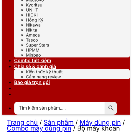
Kyoritsu
UNI-T
HIOKI
Hồng Ký
Nikawa
Nikita
Ameca
Tasco
Super Stars
HPMM
Minbao
Combo tiết kiệm
Chia sẻ & đánh giá
Kiến thức kỹ thuật
Cẩm nang review
Báo giá trọn gói
Trang chủ
/
Sản phẩm
/
Máy dùng pin
/
Combo máy dùng pin
/
Bộ máy khoan