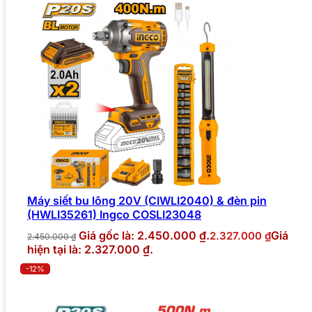
Máy siết bu lông 20V (CIWLI2040) & đèn pin
(HWLI35261) Ingco COSLI23048
Giá gốc là: 2.450.000 ₫.
Giá
2.327.000
₫
2.450.000
₫
hiện tại là: 2.327.000 ₫.
-12%