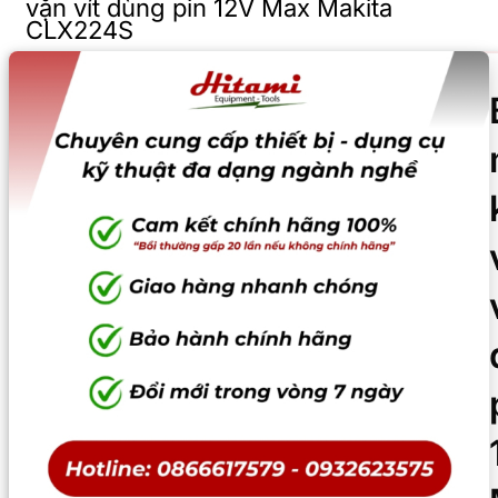
vặn vít dùng pin 12V Max Makita
CLX224S