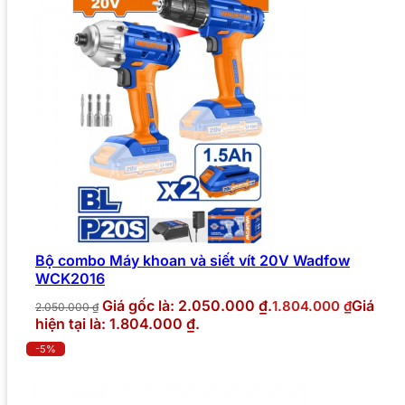
Bộ combo Máy khoan và siết vít 20V Wadfow
WCK2016
Giá gốc là: 2.050.000 ₫.
Giá
1.804.000
₫
2.050.000
₫
hiện tại là: 1.804.000 ₫.
-5%