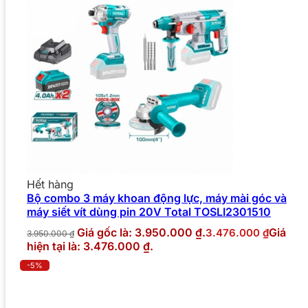
Hết hàng
Bộ combo 3 máy khoan động lực, máy mài góc và
máy siết vít dùng pin 20V Total TOSLI2301510
Giá gốc là: 3.950.000 ₫.
Giá
3.476.000
₫
3.950.000
₫
hiện tại là: 3.476.000 ₫.
-5%