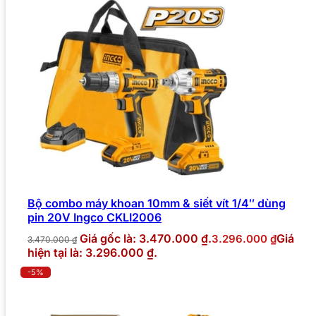
Bộ combo máy khoan 10mm & siết vít 1/4″ dùng
pin 20V Ingco CKLI2006
Giá gốc là: 3.470.000 ₫.
Giá
3.296.000
₫
3.470.000
₫
hiện tại là: 3.296.000 ₫.
-5%