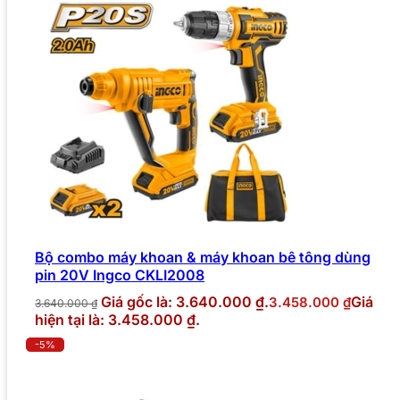
Bộ combo máy khoan & máy khoan bê tông dùng
pin 20V Ingco CKLI2008
Giá gốc là: 3.640.000 ₫.
Giá
3.458.000
₫
3.640.000
₫
hiện tại là: 3.458.000 ₫.
-5%