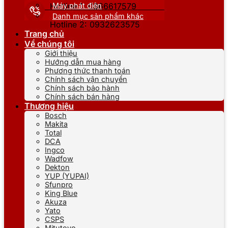
Máy phát điện
Hotline 1: 0866617579
Danh mục sản phẩm khác
Hotline 2: 0932623575
Trang chủ
Về chúng tôi
Giới thiệu
Hướng dẫn mua hàng
Phương thức thanh toán
Chính sách vận chuyển
Chính sách bảo hành
Chính sách bán hàng
Thương hiệu
Bosch
Makita
Total
DCA
Ingco
Wadfow
Dekton
YUP (YUPAI)
Sfunpro
King Blue
Akuza
Yato
CSPS
Mitutoyo