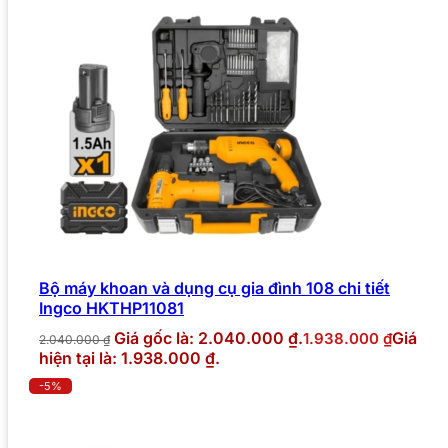
Bộ máy khoan và dụng cụ gia đình 108 chi tiết
Ingco HKTHP11081
Giá gốc là: 2.040.000 ₫.
Giá
1.938.000
₫
2.040.000
₫
hiện tại là: 1.938.000 ₫.
-5%