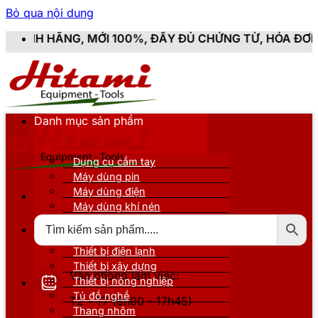
Bỏ qua nội dung
 100%, ĐẦY ĐỦ CHỨNG TỪ, HÓA ĐƠN VAT
Danh mục sản phẩm
Dụng cụ cầm tay
Máy dùng pin
Máy dùng điện
Máy dùng khí nén
Thiết bị đo kiểm
Thiết bị nâng đỡ
Thiết bị điện lạnh
Thiết bị xây dựng
Văn phòng làm việc:
Thiết bị nông nghiệp
Tủ đồ nghề
T2 - T7 (8h00 - 17h45)
Thang nhôm