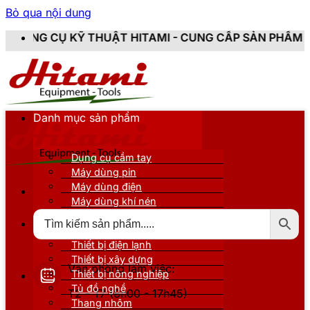
Bỏ qua nội dung
HUẬT HITAMI - CUNG CẤP SẢN PHẨM CHÍNH HÃNG, MỚI 
Danh mục sản phẩm
Dụng cụ cầm tay
Máy dùng pin
Máy dùng điện
Máy dùng khí nén
Thiết bị đo kiểm
Thiết bị nâng đỡ
Thiết bị điện lạnh
Thiết bị xây dựng
Văn phòng làm việc:
Thiết bị nông nghiệp
Tủ đồ nghề
T2 - T7 (8h00 - 17h45)
Thang nhôm