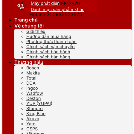
Máy phát điện
Hotline 1: 0866617579
Danh mục sản phẩm khác
Hotline 2: 0932623575
Trang chủ
Về chúng tôi
Giới thiệu
Hướng dẫn mua hàng
Phương thức thanh toán
Chính sách vận chuyển
Chính sách bảo hành
Chính sách bán hàng
Thương hiệu
Bosch
Makita
Total
DCA
Ingco
Wadfow
Dekton
YUP (YUPAI)
Sfunpro
King Blue
Akuza
Yato
CSPS
Mitutoyo