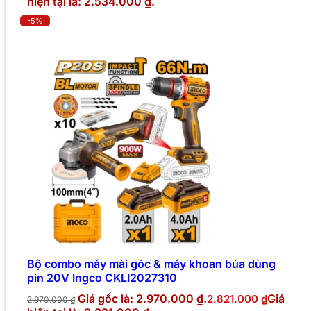
hiện tại là: 2.534.000 ₫.
-5%
Bộ combo máy mài góc & máy khoan búa dùng
pin 20V Ingco CKLI2027310
Giá gốc là: 2.970.000 ₫.
Giá
2.821.000
₫
2.970.000
₫