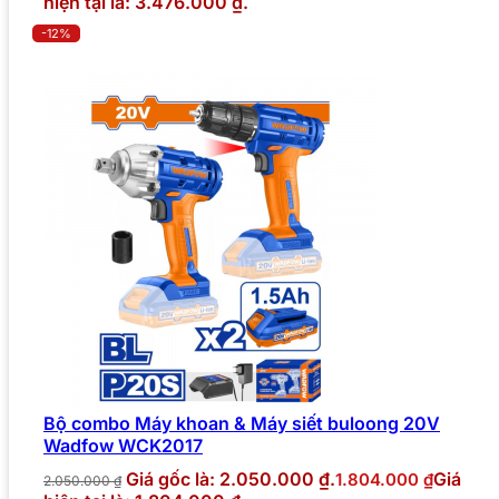
hiện tại là: 3.476.000 ₫.
-12%
Bộ combo Máy khoan & Máy siết buloong 20V
Wadfow WCK2017
Giá gốc là: 2.050.000 ₫.
Giá
1.804.000
₫
2.050.000
₫