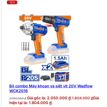
-12%
Bộ combo Máy khoan và siết vít 20V Wadfow
WCK2016
Giá gốc là: 2.050.000 ₫.
Giá
1.804.000
₫
2.050.000
₫
hiện tại là: 1.804.000 ₫.