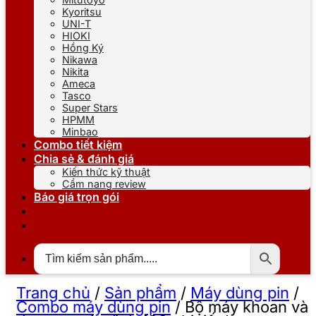
Kyoritsu
UNI-T
HIOKI
Hồng Ký
Nikawa
Nikita
Ameca
Tasco
Super Stars
HPMM
Minbao
Combo tiết kiệm
Chia sẻ & đánh giá
Kiến thức kỹ thuật
Cẩm nang review
Báo giá trọn gói
Trang chủ
/
Sản phẩm
/
Máy dùng pin
/
Combo máy dùng pin
/
Bộ máy khoan và