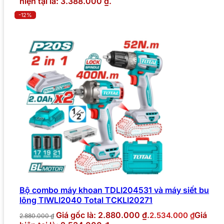
hiện tại là: 3.388.000 ₫.
-12%
Bộ combo máy khoan TDLI204531 và máy siết bu
lông TIWLI2040 Total TCKLI20271
Giá gốc là: 2.880.000 ₫.
Giá
2.534.000
₫
2.880.000
₫