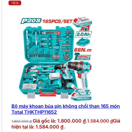
-12%
Bộ máy khoan búa pin không chổi than 165 món
Total THKTHP11652
Giá gốc là: 1.800.000 ₫.
Giá
1.584.000
₫
1.800.000
₫
hiện tại là: 1.584.000 ₫.