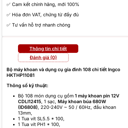
✅ Cam kết chính hãng, mới 100%
✅ Hóa đơn VAT, chứng từ đầy đủ
✅ Tư vấn hỗ trợ nhanh chóng
Thông tin chi tiết
Đánh giá (0)
Bộ máy khoan và dụng cụ gia đình 108 chi tiết Ingco
HKTHP11081
Thông số kỹ thuật:
Bộ 108 món dụng cụ gồm
1 máy khoan pin 12V
CDLI12415
, 1 sạc,
Máy khoan búa 680W
(ID6808)
, 220-240V ~ 50 / 60Hz, đầu khoan
13mm,
1 Tua vít SL5.5 * 100,
1 Tua vít PH1 * 100,