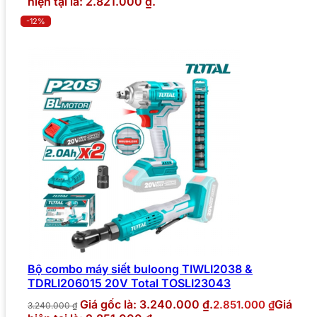
hiện tại là: 2.821.000 ₫.
-12%
Bộ combo máy siết buloong TIWLI2038 &
TDRLI206015 20V Total TOSLI23043
Giá gốc là: 3.240.000 ₫.
Giá
2.851.000
₫
3.240.000
₫