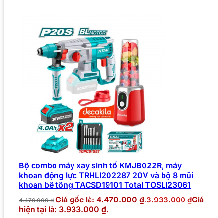
Bộ combo máy xay sinh tố KMJB022R, máy
khoan động lực TRHLI202287 20V và bộ 8 mũi
khoan bê tông TACSD19101 Total TOSLI23061
Giá gốc là: 4.470.000 ₫.
Giá
3.933.000
₫
4.470.000
₫
hiện tại là: 3.933.000 ₫.