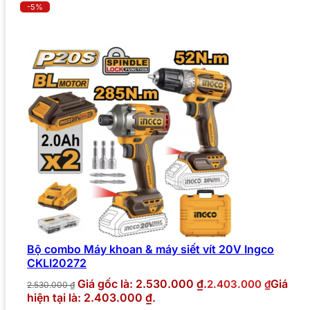
-5%
Bộ combo Máy khoan & máy siết vít 20V Ingco
CKLI20272
Giá gốc là: 2.530.000 ₫.
Giá
2.403.000
₫
2.530.000
₫
hiện tại là: 2.403.000 ₫.