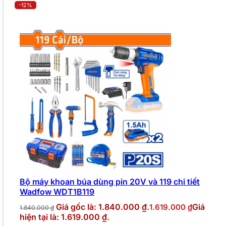
-12%
Bộ máy khoan búa dùng pin 20V và 119 chi tiết
Wadfow WDT1B119
Giá gốc là: 1.840.000 ₫.
Giá
1.619.000
₫
1.840.000
₫
hiện tại là: 1.619.000 ₫.