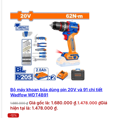
Bộ máy khoan búa dùng pin 20V và 91 chi tiết
Wadfow WDT4B91
Giá gốc là: 1.680.000 ₫.
Giá
1.478.000
₫
1.680.000
₫
hiện tại là: 1.478.000 ₫.
-12%