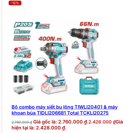
-12%
Bộ combo máy siết bu lông TIWLI20401 & máy
khoan búa TIDLI206681 Total TCKLI20275
Giá gốc là: 2.760.000 ₫.
Giá
2.428.000
₫
2.760.000
₫
hiện tại là: 2.428.000 ₫.