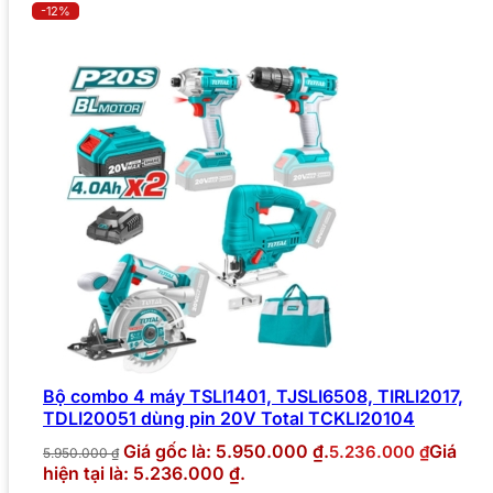
-12%
Bộ combo 4 máy TSLI1401, TJSLI6508, TIRLI2017,
TDLI20051 dùng pin 20V Total TCKLI20104
Giá gốc là: 5.950.000 ₫.
Giá
5.236.000
₫
5.950.000
₫
hiện tại là: 5.236.000 ₫.