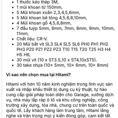
1 thước kéo thép 3M,
1 mũi khoan từ 150mm,
5 Mũi khoan xoắn 2,3,4,5,6mm,
5 Mũi khoan bê tông 4,5,6,8,10mm,
4 Mũi khoan gỗ 4,5,6,8mm,
7 đầu tuýp 5mm, 6mm, 7mm, 8mm, 9mm, 10mm,
11mm,
Chất liệu: CR-V.
20 Mũi bắt vít SL3 SL4 SL5 SL6 PH0 PH1 PH2
PH3 PZ0 PZ1 PZ2 PZ3 T10 T15 T20 T25 H3 H4
H5 H6,
30 mũi vít (10 x ST3.5,10 x ST4,10xST5).
30 take nhựa (10x 5mm, 10x 6mm, 10x 8mm)
Vì sao nên chọn mua tại Hitami?
Hitami với hơn 10 năm kinh nghiệm trong lĩnh vực sản
xuất và nhập khẩu thiết bị dụng cụ kỹ thuật, tự hào
cung cấp giải pháp toàn diện cho Garage, xưởng dịch
vụ, nhà máy lắp ráp ô tô và khu công nghiệp, công
trường xây dựng, tòa nhà, chung cư trên toàn quốc và
quốc tế. Lấy khách hàng làm trung tâm, Hitami lắng
nghe và trân trọng mọi ý kiến đóng góp, cam kết tất