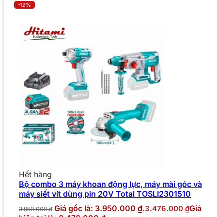
-12%
Hết hàng
Bộ combo 3 máy khoan động lực, máy mài góc và
máy siết vít dùng pin 20V Total TOSLI2301510
Giá gốc là: 3.950.000 ₫.
Giá
3.476.000
₫
3.950.000
₫