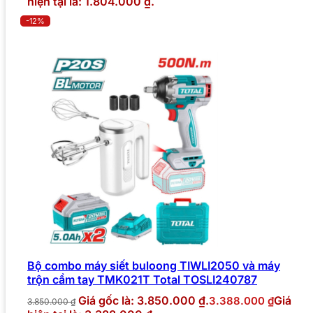
hiện tại là: 1.804.000 ₫.
-12%
Bộ combo máy siết buloong TIWLI2050 và máy
trộn cầm tay TMK021T Total TOSLI240787
Giá gốc là: 3.850.000 ₫.
Giá
3.388.000
₫
3.850.000
₫