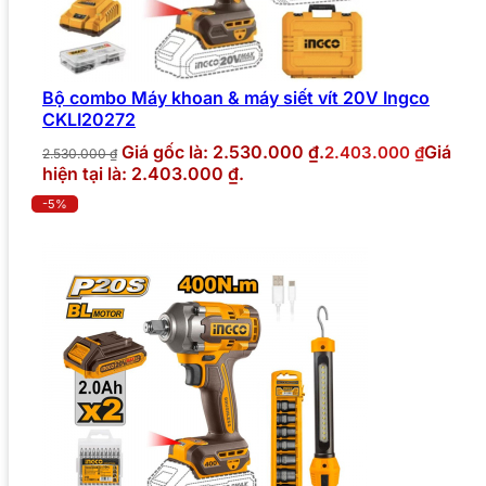
Bộ combo Máy khoan & máy siết vít 20V Ingco
CKLI20272
Giá gốc là: 2.530.000 ₫.
Giá
2.403.000
₫
2.530.000
₫
hiện tại là: 2.403.000 ₫.
-5%