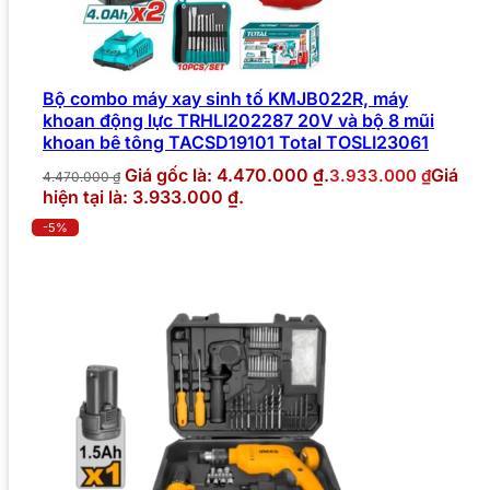
Bộ combo máy xay sinh tố KMJB022R, máy
khoan động lực TRHLI202287 20V và bộ 8 mũi
khoan bê tông TACSD19101 Total TOSLI23061
Giá gốc là: 4.470.000 ₫.
Giá
3.933.000
₫
4.470.000
₫
hiện tại là: 3.933.000 ₫.
-5%