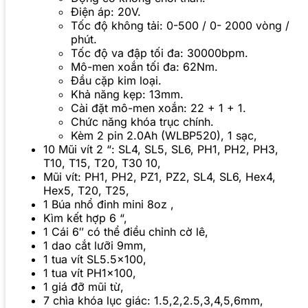
Điện áp: 20V.
Tốc độ không tải: 0-500 / 0- 2000 vòng /
phút.
Tốc độ va đập tối đa: 30000bpm.
Mô-men xoắn tối đa: 62Nm.
Đầu cặp kim loại.
Khả năng kẹp: 13mm.
Cài đặt mô-men xoắn: 22 + 1 + 1.
Chức năng khóa trục chính.
Kèm 2 pin 2.0Ah (WLBP520), 1 sạc,
10 Mũi vít 2 “: SL4, SL5, SL6, PH1, PH2, PH3,
T10, T15, T20, T30 10,
Mũi vít: PH1, PH2, PZ1, PZ2, SL4, SL6, Hex4,
Hex5, T20, T25,
1 Búa nhổ đinh mini 8oz ,
Kìm kết hợp 6 “,
1 Cái 6″ có thể điều chỉnh cờ lê,
1 dao cắt lưỡi 9mm,
1 tua vít SL5.5×100,
1 tua vít PH1x100,
1 giá đỡ mũi từ,
7 chìa khóa lục giác: 1.5,2,2.5,3,4,5,6mm,