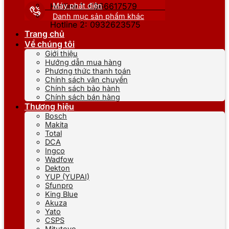
Máy phát điện
Hotline 1: 0866617579
Danh mục sản phẩm khác
Hotline 2: 0932623575
Trang chủ
Về chúng tôi
Giới thiệu
Hướng dẫn mua hàng
Phương thức thanh toán
Chính sách vận chuyển
Chính sách bảo hành
Chính sách bán hàng
Thương hiệu
Bosch
Makita
Total
DCA
Ingco
Wadfow
Dekton
YUP (YUPAI)
Sfunpro
King Blue
Akuza
Yato
CSPS
Mitutoyo