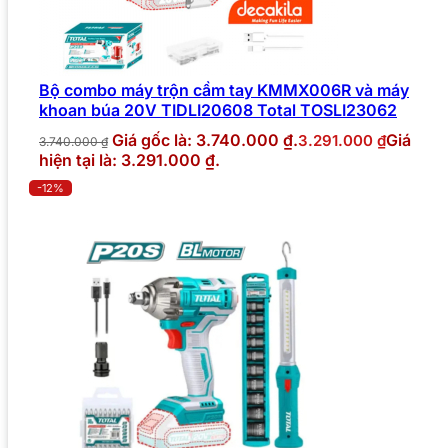
Bộ combo máy trộn cầm tay KMMX006R và máy
khoan búa 20V TIDLI20608 Total TOSLI23062
Giá gốc là: 3.740.000 ₫.
Giá
3.291.000
₫
3.740.000
₫
hiện tại là: 3.291.000 ₫.
-12%