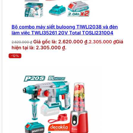
Bộ combo máy siết buloong TIWLI2038 và đèn
làm việc TWLI35261 20V Total TOSLI231004
Giá gốc là: 2.620.000 ₫.
Giá
2.305.000
₫
2.620.000
₫
hiện tại là: 2.305.000 ₫.
-12%