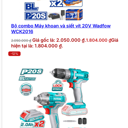
Bộ combo Máy khoan và siết vít 20V Wadfow
WCK2016
Giá gốc là: 2.050.000 ₫.
Giá
1.804.000
₫
2.050.000
₫
hiện tại là: 1.804.000 ₫.
-12%