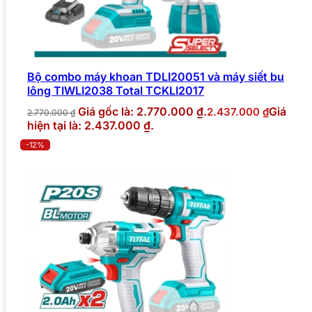
Bộ combo máy khoan TDLI20051 và máy siết bu
lông TIWLI2038 Total TCKLI2017
Giá gốc là: 2.770.000 ₫.
Giá
2.437.000
₫
2.770.000
₫
hiện tại là: 2.437.000 ₫.
-12%