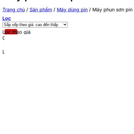
Trang chủ
/
Sản phẩm
/
Máy dùng pin
/
Máy phun sơn pin
Lọc
Lọc theo giá
Giá tối thiểu
Giá tối đa
Lọc theo thương hiệu
Total
(4)
Ingco
(3)
Wadfow
(2)
Dekton
(1)