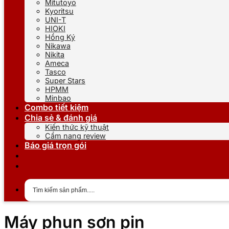
Mitutoyo
Kyoritsu
UNI-T
HIOKI
Hồng Ký
Nikawa
Nikita
Ameca
Tasco
Super Stars
HPMM
Minbao
Combo tiết kiệm
Chia sẻ & đánh giá
Kiến thức kỹ thuật
Cẩm nang review
Báo giá trọn gói
Máy phun sơn pin