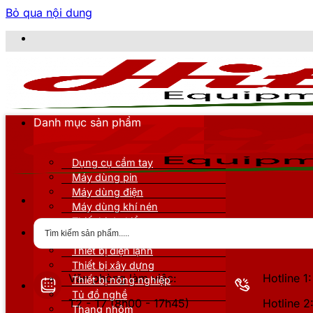
Bỏ qua nội dung
Danh mục sản phẩm
Dụng cụ cầm tay
Máy dùng pin
Máy dùng điện
Máy dùng khí nén
Thiết bị đo kiểm
Thiết bị nâng đỡ
Thiết bị điện lạnh
Thiết bị xây dựng
Văn phòng làm việc:
Hotline 
Thiết bị nông nghiệp
Tủ đồ nghề
T2 - T7 (8h00 - 17h45)
Hotline 
Thang nhôm