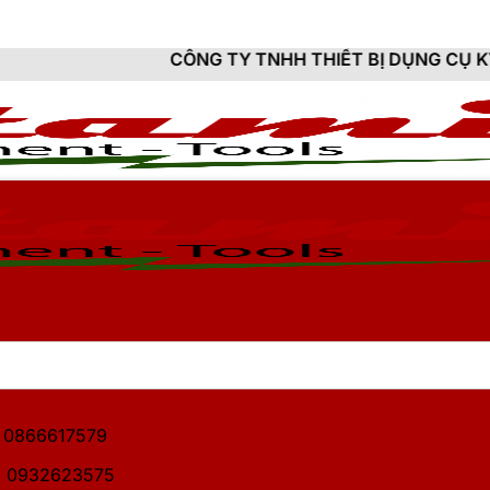
CÔNG TY TNHH THIẾT BỊ DỤNG CỤ KỸ THUẬT HIT
1: 0866617579
2: 0932623575