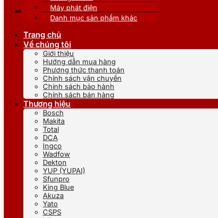
Máy phát điện
Danh mục sản phẩm khác
Trang chủ
Về chúng tôi
Giới thiệu
Hướng dẫn mua hàng
Phương thức thanh toán
Chính sách vận chuyển
Chính sách bảo hành
Chính sách bán hàng
Thương hiệu
Bosch
Makita
Total
DCA
Ingco
Wadfow
Dekton
YUP (YUPAI)
Sfunpro
King Blue
Akuza
Yato
CSPS