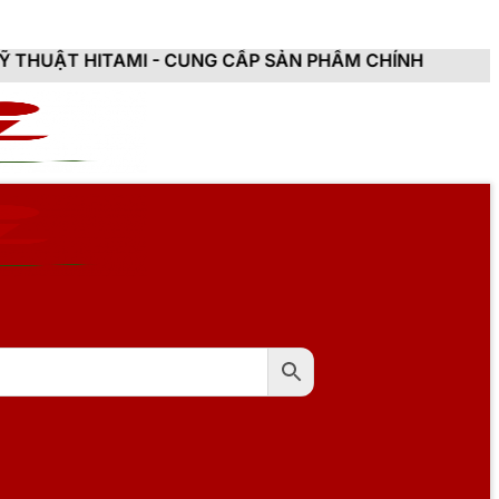
AMI - CUNG CẤP SẢN PHẨM CHÍNH HÃNG, MỚI 100%, Đ