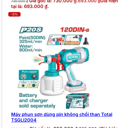
Giá gốc là: 730.000 ₫.
Giá hiện
693.000
₫
730.000
₫
tại là: 693.000 ₫.
-5%
Máy phun sơn dùng pin không chổi than Total
TSGLI2004