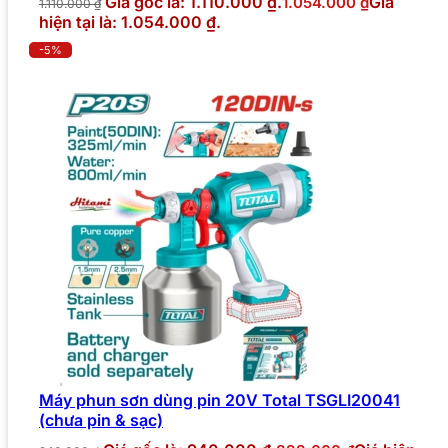
Giá gốc là: 1.110.000 ₫.
Giá
1.054.000
₫
1.110.000
₫
hiện tại là: 1.054.000 ₫.
-5%
Máy phun sơn dùng pin 20V Total TSGLI20041
(chưa pin & sạc)