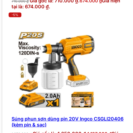
Giá gốc là: 710.000 ₫.
Giá hiện
674.000
₫
710.000
₫
tại là: 674.000 ₫.
-5%
Súng phun sơn dùng pin 20V Ingco CSGLI20406
(kèm pin & sạc)