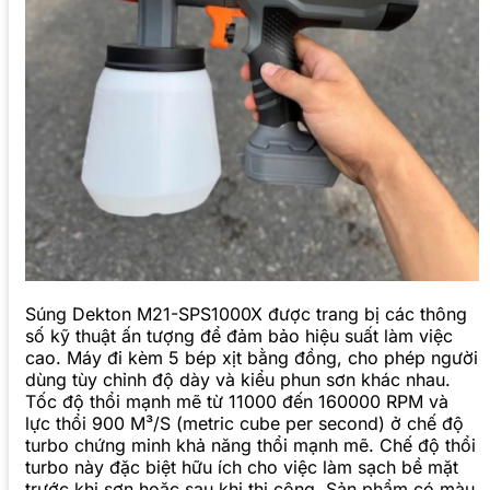
Súng Dekton M21-SPS1000X được trang bị các thông
số kỹ thuật ấn tượng để đảm bảo hiệu suất làm việc
cao. Máy đi kèm 5 bép xịt bằng đồng, cho phép người
dùng tùy chỉnh độ dày và kiểu phun sơn khác nhau.
Tốc độ thổi mạnh mẽ từ 11000 đến 160000 RPM và
lực thổi 900 M³/S (metric cube per second) ở chế độ
turbo chứng minh khả năng thổi mạnh mẽ. Chế độ thổi
turbo này đặc biệt hữu ích cho việc làm sạch bề mặt
trước khi sơn hoặc sau khi thi công. Sản phẩm có màu