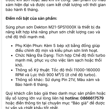
xám hiện đại và được cam kết chất lượng với thời gian
bảo hành 6 tháng.
Điểm nổi bật của sản phẩm:
Súng phun sơn Dekton M21-SPS1000X là thiết bị đa
năng kết hợp khả năng phun sơn chất lượng cao và
chế độ thổi mạnh mẽ.
Phụ Kiện Phun: Kèm 5 bép xịt bằng đồng giúp
điều chỉnh độ mịn và kiểu phun sơn linh hoạt.
Chức Năng Đa Dạng: Tích hợp Chế độ thổi turbo
mạnh mẽ, phục vụ cho việc làm sạch hoặc thổi
khô.
Thông số Kỹ thuật: Tốc độ thổi 11000-160000
RPM và Lực thổi 900 M³/S (ở chế độ turbo).
Thông số khác: Sử dụng Pin 21V, Màu xám và
Bảo hành 6 tháng.
Quý khách cần báo giá theo danh mục sản phẩm hoặc
lấy số lượng lớn vui lòng liên hệ
hotline: 0866617579
hoặc điền thông tin tại chuyên mục “Báo giá” để được
tư vấn và chiết khấu tốt nhất.