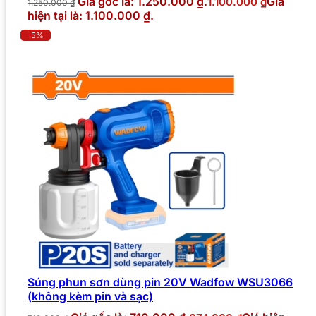
Giá gốc là: 1.250.000 ₫.
Giá
1.100.000
₫
1.250.000
₫
hiện tại là: 1.100.000 ₫.
-5%
Súng phun sơn dùng pin 20V Wadfow WSU3066
(không kèm pin và sạc)