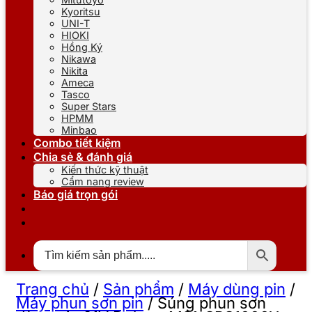
Kyoritsu
UNI-T
HIOKI
Hồng Ký
Nikawa
Nikita
Ameca
Tasco
Super Stars
HPMM
Minbao
Combo tiết kiệm
Chia sẻ & đánh giá
Kiến thức kỹ thuật
Cẩm nang review
Báo giá trọn gói
Trang chủ
/
Sản phẩm
/
Máy dùng pin
/
Máy phun sơn pin
/
Súng phun sơn