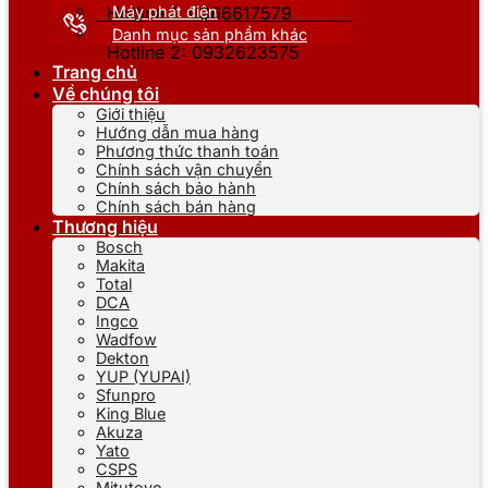
Máy phát điện
Hotline 1: 0866617579
Danh mục sản phẩm khác
Hotline 2: 0932623575
Trang chủ
Về chúng tôi
Giới thiệu
Hướng dẫn mua hàng
Phương thức thanh toán
Chính sách vận chuyển
Chính sách bảo hành
Chính sách bán hàng
Thương hiệu
Bosch
Makita
Total
DCA
Ingco
Wadfow
Dekton
YUP (YUPAI)
Sfunpro
King Blue
Akuza
Yato
CSPS
Mitutoyo