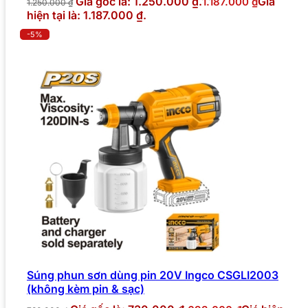
Giá gốc là: 1.250.000 ₫.
Giá
1.187.000
₫
1.250.000
₫
hiện tại là: 1.187.000 ₫.
-5%
Súng phun sơn dùng pin 20V Ingco CSGLI2003
(không kèm pin & sạc)