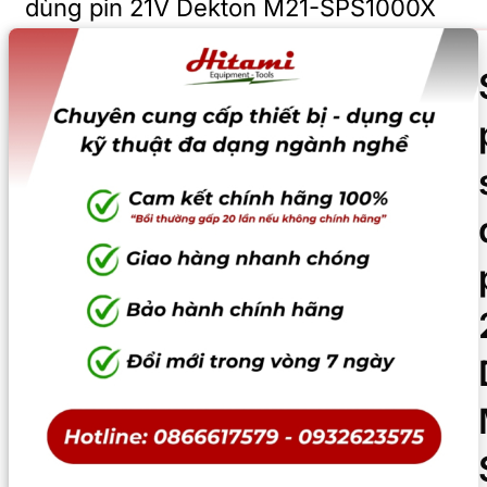
dùng pin 21V Dekton M21-SPS1000X