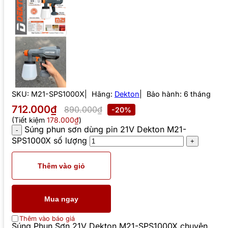
SKU:
M21-SPS1000X
Hãng:
Dekton
Bảo hành: 6 tháng
712.000₫
890.000₫
-20%
(Tiết kiệm
178.000₫
)
Súng phun sơn dùng pin 21V Dekton M21-
SPS1000X số lượng
Thêm vào giỏ
Mua ngay
Thêm vào báo giá
Súng Phun Sơn 21V Dekton M21-SPS1000X chuyên