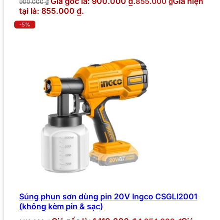
Giá gốc là: 900.000 ₫.
Giá hiện
855.000
₫
900.000
₫
tại là: 855.000 ₫.
-5%
Súng phun sơn dùng pin 20V Ingco CSGLI2001
(không kèm pin & sạc)