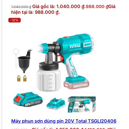
Giá gốc là: 1.040.000 ₫.
Giá
988.000
₫
1.040.000
₫
hiện tại là: 988.000 ₫.
-12%
Máy phun sơn dùng pin 20V Total TSGLI20406