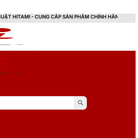
CUNG CẤP SẢN PHẨM CHÍNH HÃNG, MỚI 100%, ĐẦY ĐỦ 