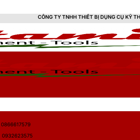
ÔNG TY TNHH THIẾT BỊ DỤNG CỤ KỸ THUẬT HITAMI - 
1: 0866617579
2: 0932623575