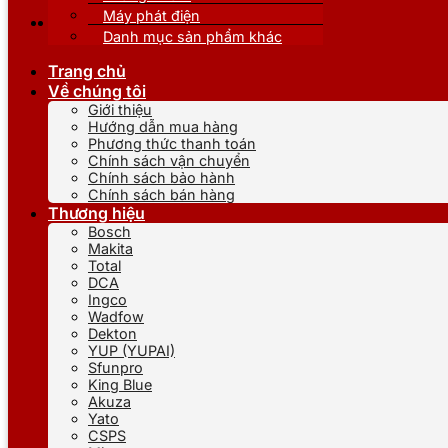
Máy phát điện
Danh mục sản phẩm khác
Trang chủ
Về chúng tôi
Giới thiệu
Hướng dẫn mua hàng
Phương thức thanh toán
Chính sách vận chuyển
Chính sách bảo hành
Chính sách bán hàng
Thương hiệu
Bosch
Makita
Total
DCA
Ingco
Wadfow
Dekton
YUP (YUPAI)
Sfunpro
King Blue
Akuza
Yato
CSPS