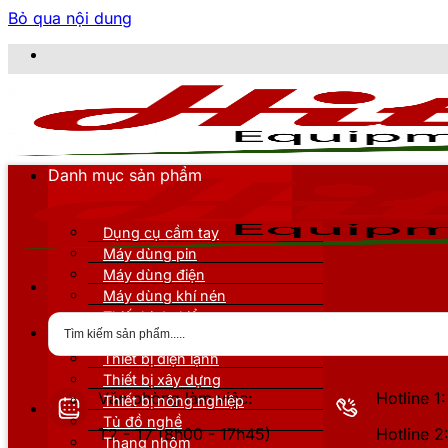
Bỏ qua nội dung
C
Danh mục sản phẩm
Dụng cụ cầm tay
Máy dùng pin
Máy dùng điện
Máy dùng khí nén
Thiết bị đo kiểm
Thiết bị nâng đỡ
Thiết bị điện lạnh
Thiết bị xây dựng
Văn phòng làm việc:
Hotline 
Thiết bị nông nghiệp
Tủ đồ nghề
T2 - T7 (8h00 - 17h45)
Hotline 
Thang nhôm