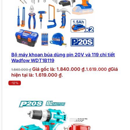
Bộ máy khoan búa dùng pin 20V và 119 chi tiết
Wadfow WDT1B119
Giá gốc là: 1.840.000 ₫.
Giá
1.619.000
₫
1.840.000
₫
hiện tại là: 1.619.000 ₫.
-12%