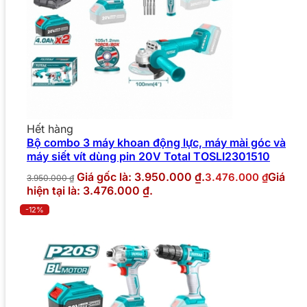
Hết hàng
Bộ combo 3 máy khoan động lực, máy mài góc và
máy siết vít dùng pin 20V Total TOSLI2301510
Giá gốc là: 3.950.000 ₫.
Giá
3.476.000
₫
3.950.000
₫
hiện tại là: 3.476.000 ₫.
-12%