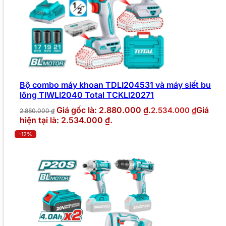
Bộ combo máy khoan TDLI204531 và máy siết bu
lông TIWLI2040 Total TCKLI20271
Giá gốc là: 2.880.000 ₫.
Giá
2.534.000
₫
2.880.000
₫
hiện tại là: 2.534.000 ₫.
-12%