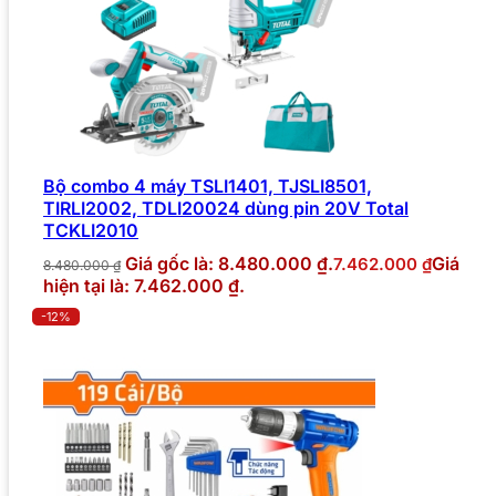
Bộ combo 4 máy TSLI1401, TJSLI8501,
TIRLI2002, TDLI20024 dùng pin 20V Total
TCKLI2010
Giá gốc là: 8.480.000 ₫.
Giá
7.462.000
₫
8.480.000
₫
hiện tại là: 7.462.000 ₫.
-12%