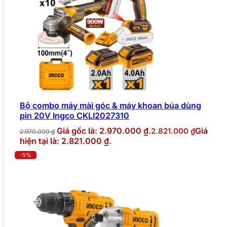
Bộ combo máy mài góc & máy khoan búa dùng
pin 20V Ingco CKLI2027310
Giá gốc là: 2.970.000 ₫.
Giá
2.821.000
₫
2.970.000
₫
hiện tại là: 2.821.000 ₫.
-5%