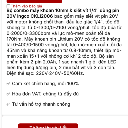
Thêm vào báo giá
Bộ combo máy khoan 10mm & siết vít 1/4″ dùng pin
20V Ingco CKLI2006
bao gồm máy siết vít pin 20V
với motor không chổi than, đầu lục giác 1/4″, tốc độ
không tải từ 0-1300/0-2100 vòng/phút, tốc độ búa từ
0-2000/0-3300bpm và lực mô-men xoắn tối đa
170Nm. Máy khoan pin Lithium 20V có tốc độ không
tải 0-400/0-1500 vòng/phút, lực mô-men xoắn tối đa
45Nm và khả năng khoan từ 0.8-10mm, thiết lập mô-
men xoắn 15+1 với nhông cơ khí 2 tốc độ. Bộ sản
phẩm kèm 2 pin 2.0Ah, 1 sạc nhanh 1 giờ, đèn LED
hiển thị dung lượng pin, 2 mũi bắt vít và 3 con tán.
Điện thế sạc: 220V-240V~50/60Hz.
✅ Cam kết chính hãng, mới 100%
✅ Hóa đơn VAT, chứng từ đầy đủ
✅ Tư vấn hỗ trợ nhanh chóng
Thông tin chi tiết