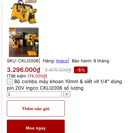
SKU:
CKLI2006
Hãng:
Ingco
Bảo hành: 6 tháng
3.296.000₫
3.470.000₫
-5%
(Tiết kiệm
174.000₫
)
Bộ combo máy khoan 10mm & siết vít 1/4" dùng
pin 20V Ingco CKLI2006 số lượng
Thêm vào giỏ
Mua ngay