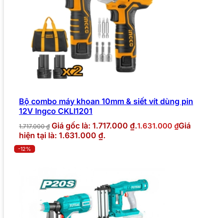
Bộ combo máy khoan 10mm & siết vít dùng pin
12V Ingco CKLI1201
Giá gốc là: 1.717.000 ₫.
Giá
1.631.000
₫
1.717.000
₫
hiện tại là: 1.631.000 ₫.
-12%