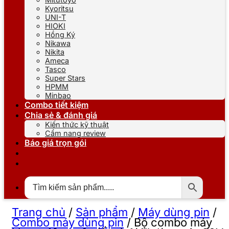
Kyoritsu
UNI-T
HIOKI
Hồng Ký
Nikawa
Nikita
Ameca
Tasco
Super Stars
HPMM
Minbao
Combo tiết kiệm
Chia sẻ & đánh giá
Kiến thức kỹ thuật
Cẩm nang review
Báo giá trọn gói
Trang chủ
/
Sản phẩm
/
Máy dùng pin
/
Combo máy dùng pin
/
Bộ combo máy