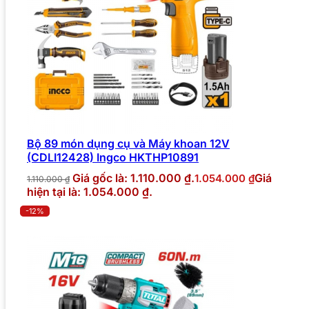
Bộ 89 món dụng cụ và Máy khoan 12V
(CDLI12428) Ingco HKTHP10891
Giá gốc là: 1.110.000 ₫.
Giá
1.054.000
₫
1.110.000
₫
hiện tại là: 1.054.000 ₫.
-12%