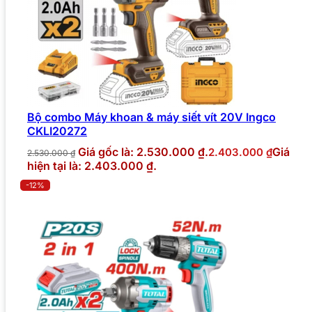
Bộ combo Máy khoan & máy siết vít 20V Ingco
CKLI20272
Giá gốc là: 2.530.000 ₫.
Giá
2.403.000
₫
2.530.000
₫
hiện tại là: 2.403.000 ₫.
-12%