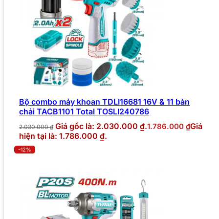
Bộ combo máy khoan TDLI16681 16V & 11 bàn
chải TACB1101 Total TOSLI240786
Giá gốc là: 2.030.000 ₫.
Giá
1.786.000
₫
2.030.000
₫
hiện tại là: 1.786.000 ₫.
-12%