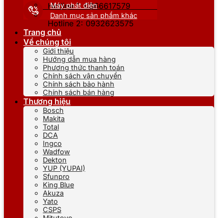
Máy phát điện
Hotline 1: 0866617579
Danh mục sản phẩm khác
Hotline 2: 0932623575
Trang chủ
Về chúng tôi
Giới thiệu
Hướng dẫn mua hàng
Phương thức thanh toán
Chính sách vận chuyển
Chính sách bảo hành
Chính sách bán hàng
Thương hiệu
Bosch
Makita
Total
DCA
Ingco
Wadfow
Dekton
YUP (YUPAI)
Sfunpro
King Blue
Akuza
Yato
CSPS
Mitutoyo