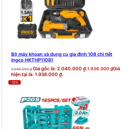
Bộ máy khoan và dụng cụ gia đình 108 chi tiết
Ingco HKTHP11081
Giá gốc là: 2.040.000 ₫.
Giá
1.938.000
₫
2.040.000
₫
hiện tại là: 1.938.000 ₫.
-12%