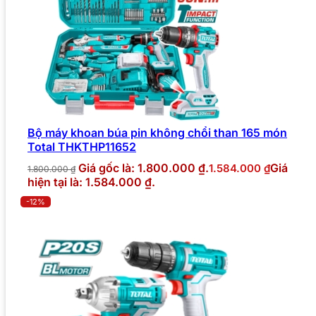
Bộ máy khoan búa pin không chổi than 165 món
Total THKTHP11652
Giá gốc là: 1.800.000 ₫.
Giá
1.584.000
₫
1.800.000
₫
hiện tại là: 1.584.000 ₫.
-12%