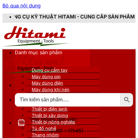
Bỏ qua nội dung
UẬT HITAMI - CUNG CẤP SẢN PHẨM CHÍNH HÃNG, MỚI 
Danh mục sản phẩm
Dụng cụ cầm tay
Máy dùng pin
Máy dùng điện
Máy dùng khí nén
Thiết bị đo kiểm
Thiết bị nâng đỡ
Thiết bị điện lạnh
Thiết bị xây dựng
Văn phòng làm việc:
Thiết bị nông nghiệp
Tủ đồ nghề
T2 - T7 (8h00 - 17h45)
Thang nhôm