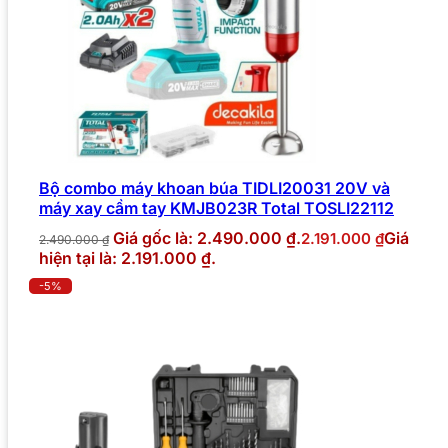
Bộ combo máy khoan búa TIDLI20031 20V và
máy xay cầm tay KMJB023R Total TOSLI22112
Giá gốc là: 2.490.000 ₫.
Giá
2.191.000
₫
2.490.000
₫
hiện tại là: 2.191.000 ₫.
-5%