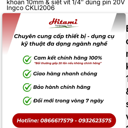
khoan 10mm & siết vít 1/4″ dùng pin 20V
Ingco CKLI2006