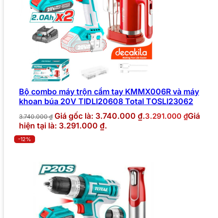
Bộ combo máy trộn cầm tay KMMX006R và máy
khoan búa 20V TIDLI20608 Total TOSLI23062
Giá gốc là: 3.740.000 ₫.
Giá
3.291.000
₫
3.740.000
₫
hiện tại là: 3.291.000 ₫.
-12%