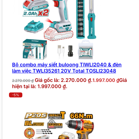
Bộ combo máy siết buloong TIWLI2040 & đèn
làm việc TWLI35261 20V Total TOSLI23048
Giá gốc là: 2.270.000 ₫.
Giá
1.997.000
₫
2.270.000
₫
hiện tại là: 1.997.000 ₫.
-5%