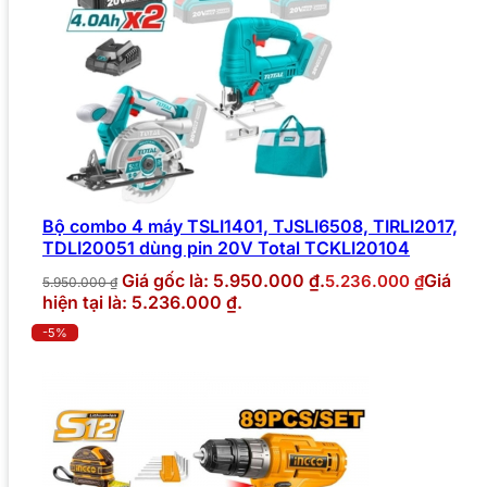
Bộ combo 4 máy TSLI1401, TJSLI6508, TIRLI2017,
TDLI20051 dùng pin 20V Total TCKLI20104
Giá gốc là: 5.950.000 ₫.
Giá
5.236.000
₫
5.950.000
₫
hiện tại là: 5.236.000 ₫.
-5%