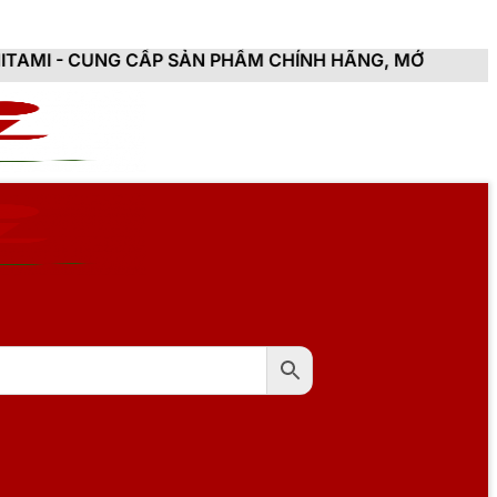
CẤP SẢN PHẨM CHÍNH HÃNG, MỚI 100%, ĐẦY ĐỦ CHỨNG 