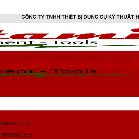
Y TNHH THIẾT BỊ DỤNG CỤ KỸ THUẬT HITAMI - CUNG 
1: 0866617579
2: 0932623575