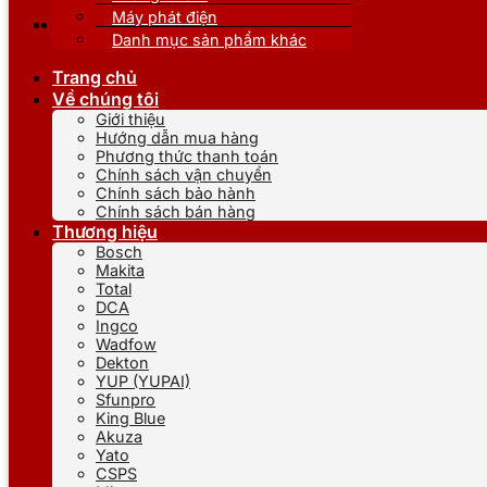
Máy phát điện
Danh mục sản phẩm khác
Trang chủ
Về chúng tôi
Giới thiệu
Hướng dẫn mua hàng
Phương thức thanh toán
Chính sách vận chuyển
Chính sách bảo hành
Chính sách bán hàng
Thương hiệu
Bosch
Makita
Total
DCA
Ingco
Wadfow
Dekton
YUP (YUPAI)
Sfunpro
King Blue
Akuza
Yato
CSPS