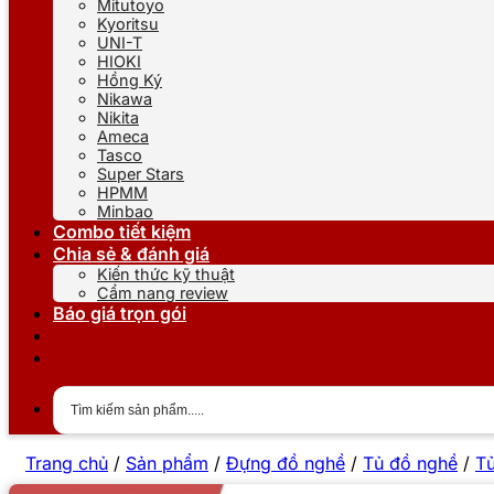
Mitutoyo
Kyoritsu
UNI-T
HIOKI
Hồng Ký
Nikawa
Nikita
Ameca
Tasco
Super Stars
HPMM
Minbao
Combo tiết kiệm
Chia sẻ & đánh giá
Kiến thức kỹ thuật
Cẩm nang review
Báo giá trọn gói
Trang chủ
/
Sản phẩm
/
Đựng đồ nghề
/
Tủ đồ nghề
/
Tủ