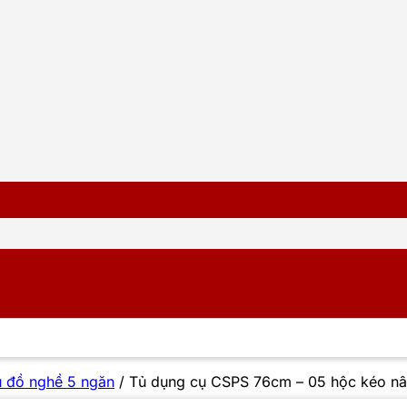
 đồ nghề 5 ngăn
/
Tủ dụng cụ CSPS 76cm – 05 hộc kéo nân