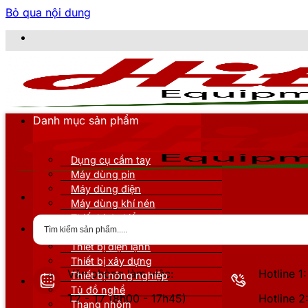
Bỏ qua nội dung
CÔNG T
Danh mục sản phẩm
Dụng cụ cầm tay
Máy dùng pin
Máy dùng điện
Máy dùng khí nén
Thiết bị đo kiểm
Thiết bị nâng đỡ
Thiết bị điện lạnh
Thiết bị xây dựng
Văn phòng làm việc:
Hotline 
Thiết bị nông nghiệp
Tủ đồ nghề
T2 - T7 (8h00 - 17h45)
Hotline 
Thang nhôm