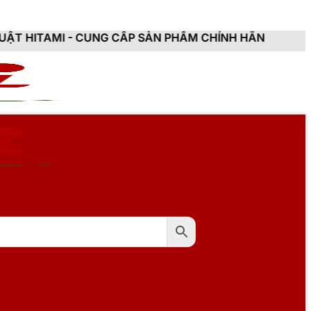
NG CẤP SẢN PHẨM CHÍNH HÃNG, MỚI 100%, ĐẦY ĐỦ CHỨ