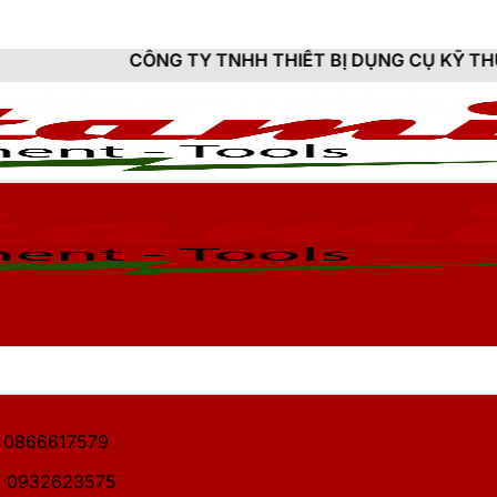
G TY TNHH THIẾT BỊ DỤNG CỤ KỸ THUẬT HITAMI - CU
1: 0866617579
2: 0932623575