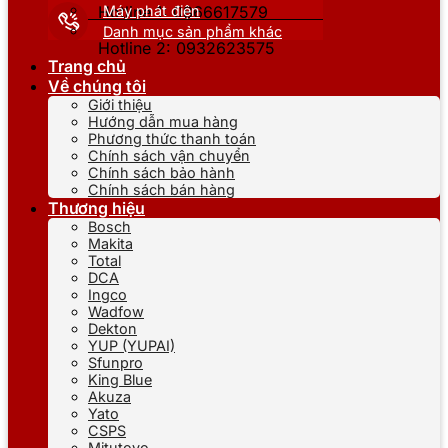
Máy phát điện
Hotline 1: 0866617579
Danh mục sản phẩm khác
Hotline 2: 0932623575
Trang chủ
Về chúng tôi
Giới thiệu
Hướng dẫn mua hàng
Phương thức thanh toán
Chính sách vận chuyển
Chính sách bảo hành
Chính sách bán hàng
Thương hiệu
Bosch
Makita
Total
DCA
Ingco
Wadfow
Dekton
YUP (YUPAI)
Sfunpro
King Blue
Akuza
Yato
CSPS
Mitutoyo