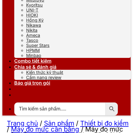
Kyoritsu
UNI-T
HIOKI
Hồng Ký
Nikawa
Nikita
Ameca
Tasco
Super Stars
HPMM
Minbao
Combo tiết kiệm
Chia sẻ & đánh giá
Kiến thức kỹ thuật
Cẩm nang review
Báo giá trọn gói
Trang chủ
/
Sản phẩm
/
Thiết bị đo kiểm
/
Máy đo mức cân bằng
/
Máy đo mức