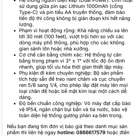
sử dụng giữa pin sạc Lithium 1000mAh (cổng
Type-C) và pin tiểu AA truyền thống, đảm bảo
tiến độ thi công không bị gián đoạn khi hết năng
lượng.
Phạm vi hoạt động rộng: Khả năng chiếu xa lên
tới 30 mét (100 feet), vượt trội hơn so với các
dòng máy phổ thông, phù hợp cho các không
gian sảnh lớn hoặc nhà xưởng.
Cơ chế cân bằng chính xác: Hệ thống tự cân
bằng trong phạm vi 3° ± 1° với tốc độ ổn định
nhanh, giúp tối ưu hóa thời gian thiết lập máy.
Phụ kiện đi kèm chuyên nghiệp: Bộ sản phẩm
tích hợp sẵn đế treo nam châm và cục chuyển
ren 5/8 sang 1/4, cho phép lắp đặt máy lên mọi
loại chân đế hoặc bề mặt kim loại một cách dễ
dàng.
Độ bền chuẩn công nghiệp: Vỏ máy đạt cấp bảo
vệ IP54, ngăn chặn bụi bẩn và tia nước, bảo vệ
toàn diện hệ thống gương phản xạ bên trong.
Nếu bạn đang tìm đơn vị báo giá theo danh mục sản
phẩm thì liên hệ ngay
hotline: 0866617579
hoặc điền