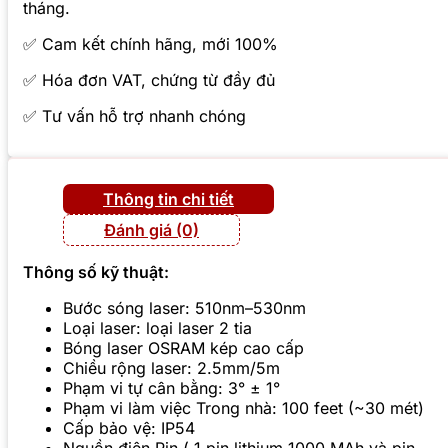
tháng.
✅ Cam kết chính hãng, mới 100%
✅ Hóa đơn VAT, chứng từ đầy đủ
✅ Tư vấn hỗ trợ nhanh chóng
Thông tin chi tiết
Đánh giá (0)
Thông số kỹ thuật:
Bước sóng laser: 510nm–530nm
Loại laser: loại laser 2 tia
Bóng laser OSRAM kép cao cấp
Chiều rộng laser: 2.5mm/5m
Phạm vi tự cân bằng: 3° ± 1°
Phạm vi làm việc Trong nhà: 100 feet (~30 mét)
Cấp bảo vệ: IP54
Nguồn điện Pin ( 1 pin lithium 1000 MAh và pin