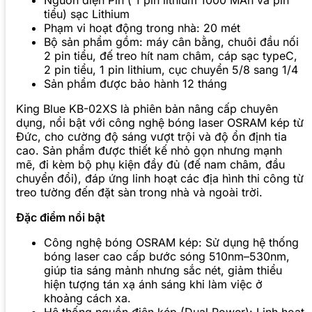
tiểu) sạc Lithium
Phạm vi hoạt động trong nhà: 20 mét
Bộ sản phẩm gồm: máy cân bằng, chuôi đầu nối
2 pin tiểu, đế treo hít nam châm, cáp sạc typeC,
2 pin tiểu, 1 pin lithium, cục chuyển 5/8 sang 1/4
Sản phẩm được bảo hành 12 tháng
King Blue KB-02XS là phiên bản nâng cấp chuyên
dụng, nổi bật với công nghệ bóng laser OSRAM kép từ
Đức, cho cường độ sáng vượt trội và độ ổn định tia
cao. Sản phẩm được thiết kế nhỏ gọn nhưng mạnh
mẽ, đi kèm bộ phụ kiện đầy đủ (đế nam châm, đầu
chuyển đổi), đáp ứng linh hoạt các địa hình thi công từ
treo tường đến đặt sàn trong nhà và ngoài trời.
Đặc điểm nổi bật
Công nghệ bóng OSRAM kép: Sử dụng hệ thống
bóng laser cao cấp bước sóng 510nm–530nm,
giúp tia sáng mảnh nhưng sắc nét, giảm thiểu
hiện tượng tán xạ ánh sáng khi làm việc ở
khoảng cách xa.
Hệ thống nguồn điện kép (Dual Power): Linh hoạt