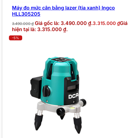
Máy đo mức cân bằng lazer (tia xanh) Ingco
HLL305205
Giá gốc là: 3.490.000 ₫.
Giá
3.315.000
₫
3.490.000
₫
hiện tại là: 3.315.000 ₫.
-5%