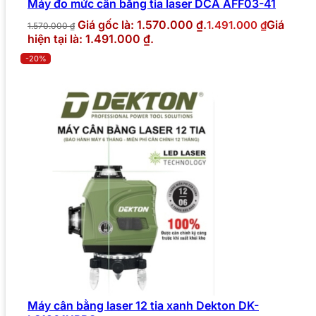
Máy đo mức cân bằng tia laser DCA AFF03-41
Giá gốc là: 1.570.000 ₫.
Giá
1.491.000
₫
1.570.000
₫
hiện tại là: 1.491.000 ₫.
-20%
Máy cân bằng laser 12 tia xanh Dekton DK-