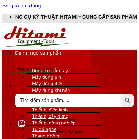
Bỏ qua nội dung
UẬT HITAMI - CUNG CẤP SẢN PHẨM CHÍNH HÃNG, MỚI 
Danh mục sản phẩm
Dụng cụ cầm tay
Máy dùng pin
Máy dùng điện
Máy dùng khí nén
Thiết bị đo kiểm
Thiết bị nâng đỡ
Thiết bị điện lạnh
Thiết bị xây dựng
Văn phòng làm việc:
Thiết bị nông nghiệp
Tủ đồ nghề
T2 - T7 (8h00 - 17h45)
Thang nhôm