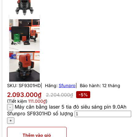
SKU:
SF9301HD
Hãng:
Sfunpro
Bảo hành: 12 tháng
2.093.000₫
2.204.000₫
-5%
(Tiết kiệm
111.000₫
)
Máy cân bằng laser 5 tia đỏ siêu sáng pin 9.0Ah
Sfunpro SF9301HD số lượng
Thêm vào giỏ