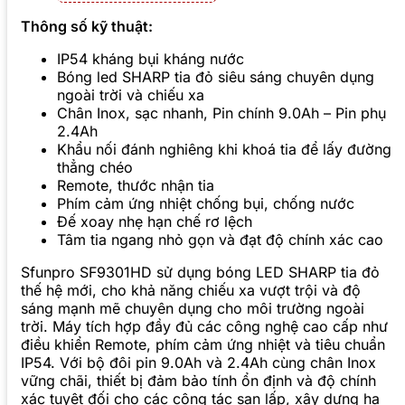
Thông số kỹ thuật:
IP54 kháng bụi kháng nước
Bóng led SHARP tia đỏ siêu sáng chuyên dụng
ngoài trời và chiếu xa
Chân Inox, sạc nhanh, Pin chính 9.0Ah – Pin phụ
2.4Ah
Khẩu nối đánh nghiêng khi khoá tia để lấy đường
thẳng chéo
Remote, thước nhận tia
Phím cảm ứng nhiệt chống bụi, chống nước
Đế xoay nhẹ hạn chế rơ lệch
Tâm tia ngang nhỏ gọn và đạt độ chính xác cao
Sfunpro SF9301HD sử dụng bóng LED SHARP tia đỏ
thế hệ mới, cho khả năng chiếu xa vượt trội và độ
sáng mạnh mẽ chuyên dụng cho môi trường ngoài
trời. Máy tích hợp đầy đủ các công nghệ cao cấp như
điều khiển Remote, phím cảm ứng nhiệt và tiêu chuẩn
IP54. Với bộ đôi pin 9.0Ah và 2.4Ah cùng chân Inox
vững chãi, thiết bị đảm bảo tính ổn định và độ chính
xác tuyệt đối cho các công tác san lấp, xây dựng hạ