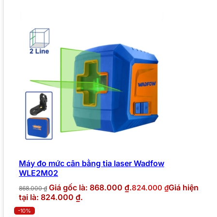
Máy đo mức cân bằng tia laser Wadfow
WLE2M02
Giá gốc là: 868.000 ₫.
Giá hiện
824.000
₫
868.000
₫
tại là: 824.000 ₫.
-10%