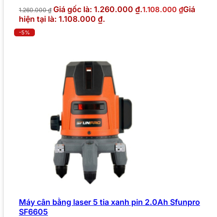
Giá gốc là: 1.260.000 ₫.
Giá
1.108.000
₫
1.260.000
₫
hiện tại là: 1.108.000 ₫.
-5%
Máy cân bằng laser 5 tia xanh pin 2.0Ah Sfunpro
SF6605