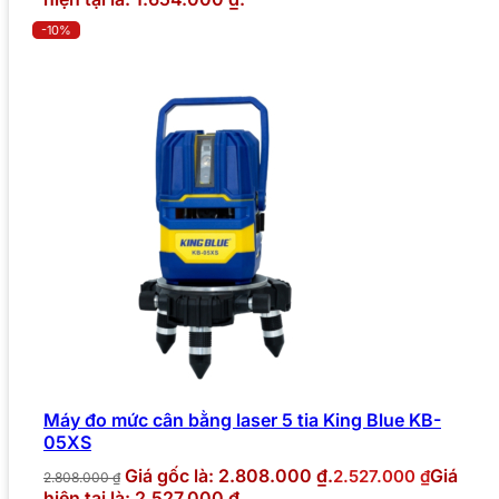
-10%
Máy đo mức cân bằng laser 5 tia King Blue KB-
05XS
Giá gốc là: 2.808.000 ₫.
Giá
2.527.000
₫
2.808.000
₫
hiện tại là: 2.527.000 ₫.