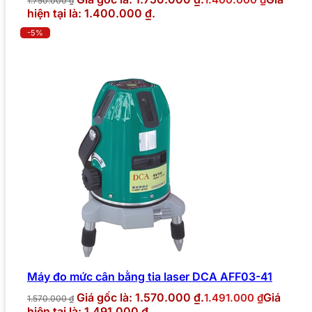
1.750.000
₫
hiện tại là: 1.400.000 ₫.
-5%
Máy đo mức cân bằng tia laser DCA AFF03-41
Giá gốc là: 1.570.000 ₫.
Giá
1.491.000
₫
1.570.000
₫
hiện tại là: 1.491.000 ₫.