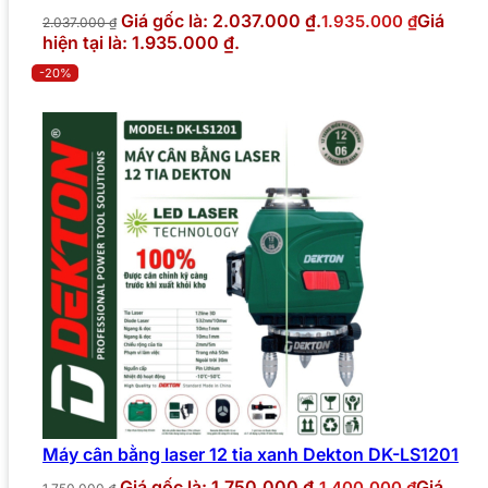
Giá gốc là: 2.037.000 ₫.
Giá
1.935.000
₫
2.037.000
₫
hiện tại là: 1.935.000 ₫.
-20%
Máy cân bằng laser 12 tia xanh Dekton DK-LS1201
Giá gốc là: 1.750.000 ₫.
Giá
1.400.000
₫