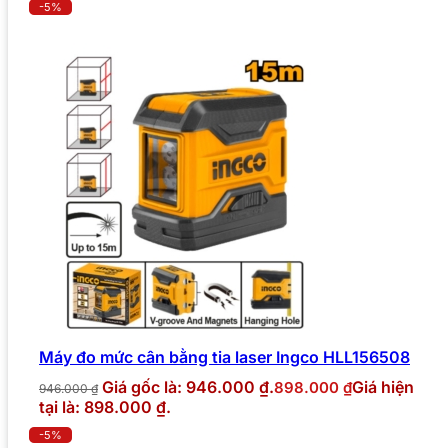
-5%
Máy đo mức cân bằng tia laser Ingco HLL156508
Giá gốc là: 946.000 ₫.
Giá hiện
898.000
₫
946.000
₫
tại là: 898.000 ₫.
-5%