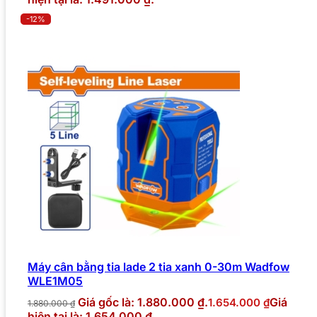
-12%
Máy cân bằng tia lade 2 tia xanh 0-30m Wadfow
WLE1M05
Giá gốc là: 1.880.000 ₫.
Giá
1.654.000
₫
1.880.000
₫
hiện tại là: 1.654.000 ₫.