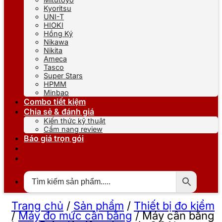
Kyoritsu
UNI-T
HIOKI
Hồng Ký
Nikawa
Nikita
Ameca
Tasco
Super Stars
HPMM
Minbao
Combo tiết kiệm
Chia sẻ & đánh giá
Kiến thức kỹ thuật
Cẩm nang review
Báo giá trọn gói
Trang chủ
/
Sản phẩm
/
Thiết bị đo kiểm
/
Máy đo mức cân bằng
/
Máy cân bằng