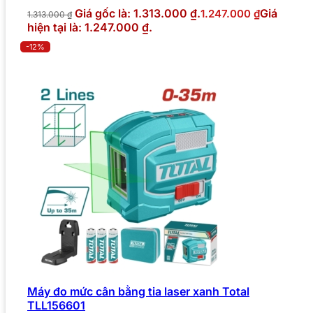
Giá gốc là: 1.313.000 ₫.
Giá
1.247.000
₫
1.313.000
₫
hiện tại là: 1.247.000 ₫.
-12%
Máy đo mức cân bằng tia laser xanh Total
TLL156601