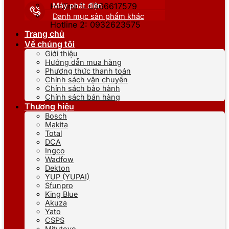
Máy phát điện
Hotline 1: 0866617579
Danh mục sản phẩm khác
Hotline 2: 0932623575
Trang chủ
Về chúng tôi
Giới thiệu
Hướng dẫn mua hàng
Phương thức thanh toán
Chính sách vận chuyển
Chính sách bảo hành
Chính sách bán hàng
Thương hiệu
Bosch
Makita
Total
DCA
Ingco
Wadfow
Dekton
YUP (YUPAI)
Sfunpro
King Blue
Akuza
Yato
CSPS
Mitutoyo