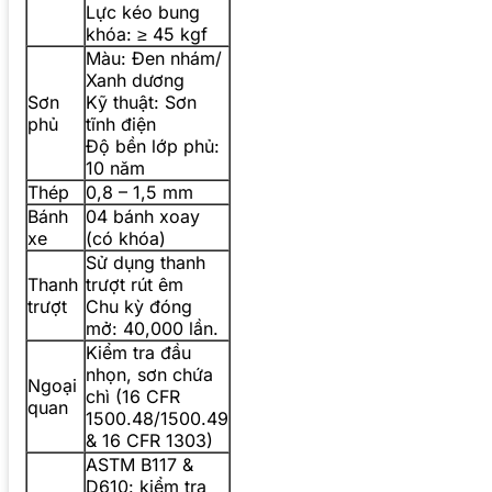
Lực kéo bung
khóa: ≥ 45 kgf
Màu: Đen nhám/
Xanh dương
Sơn
Kỹ thuật: Sơn
phủ
tĩnh điện
Độ bền lớp phủ:
10 năm
Thép
0,8 – 1,5 mm
Bánh
04 bánh xoay
xe
(có khóa)
Sử dụng thanh
Thanh
trượt rút êm
trượt
Chu kỳ đóng
mở: 40,000 lần.
Kiểm tra đầu
nhọn, sơn chứa
Ngoại
chì (16 CFR
quan
1500.48/1500.49
& 16 CFR 1303)
ASTM B117 &
D610: kiểm tra