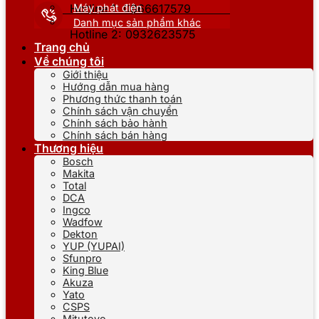
Máy phát điện
Hotline 1: 0866617579
Danh mục sản phẩm khác
Hotline 2: 0932623575
Trang chủ
Về chúng tôi
Giới thiệu
Hướng dẫn mua hàng
Phương thức thanh toán
Chính sách vận chuyển
Chính sách bảo hành
Chính sách bán hàng
Thương hiệu
Bosch
Makita
Total
DCA
Ingco
Wadfow
Dekton
YUP (YUPAI)
Sfunpro
King Blue
Akuza
Yato
CSPS
Mitutoyo