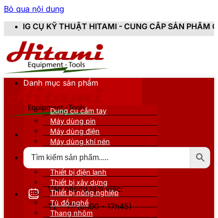
Bỏ qua nội dung
ẬT HITAMI - CUNG CẤP SẢN PHẨM CHÍNH HÃNG, MỚI 1
Danh mục sản phẩm
Dụng cụ cầm tay
Máy dùng pin
Máy dùng điện
Máy dùng khí nén
Thiết bị đo kiểm
Thiết bị nâng đỡ
Thiết bị điện lạnh
Thiết bị xây dựng
Văn phòng làm việc:
Thiết bị nông nghiệp
Tủ đồ nghề
T2 - T7 (8h00 - 17h45)
Thang nhôm