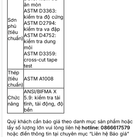
ăn mòn
ASTM D3363:
kiểm tra độ cứng
Sơn
ASTM D2794:
phủ
kiểm tra va đập
(tiêu
ASTM D4752:
chuẩn)
kiểm tra dung
môi
ASTM D3359:
cross-cut tape
test
Thép
(tiêu
ASTM A1008
chuẩn)
ANSI/BIFMA X
Chức
5.9: kiểm tra tải
năng
tĩnh, tải động, độ
bền
Quý khách cần báo giá theo danh mục sản phẩm hoặc
lấy số lượng lớn vui lòng liên hệ
hotline: 0866617579
hoặc điền thông tin tại chuyên mục “Liên hệ Báo giá”