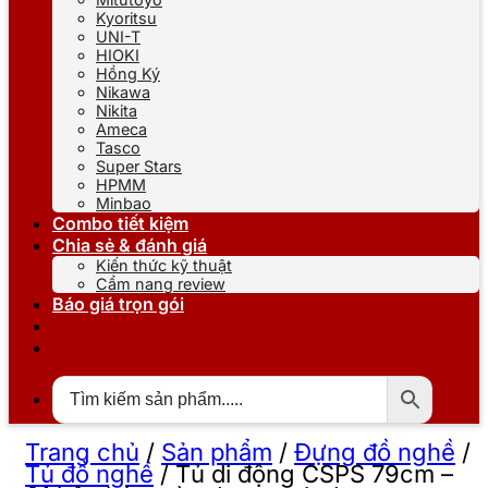
Kyoritsu
UNI-T
HIOKI
Hồng Ký
Nikawa
Nikita
Ameca
Tasco
Super Stars
HPMM
Minbao
Combo tiết kiệm
Chia sẻ & đánh giá
Kiến thức kỹ thuật
Cẩm nang review
Báo giá trọn gói
Trang chủ
/
Sản phẩm
/
Đựng đồ nghề
/
Tủ đồ nghề
/
Tủ di động CSPS 79cm –