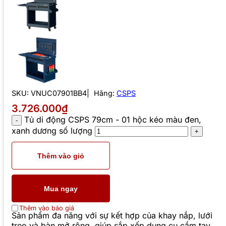
SKU:
VNUC07901BB4
Hãng:
CSPS
3.726.000₫
Tủ di động CSPS 79cm - 01 hộc kéo màu đen,
xanh dương số lượng
Thêm vào giỏ
Mua ngay
Thêm vào báo giá
Sản phẩm đa năng với sự kết hợp của khay nắp, lưới
treo và bàn mở rộng, giúp sắp xếp dụng cụ cầm tay