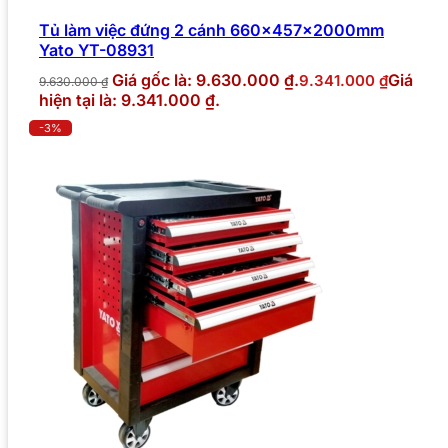
Tủ làm việc đứng 2 cánh 660x457x2000mm
Yato YT-08931
Giá gốc là: 9.630.000 ₫.
Giá
9.341.000
₫
9.630.000
₫
hiện tại là: 9.341.000 ₫.
-3%