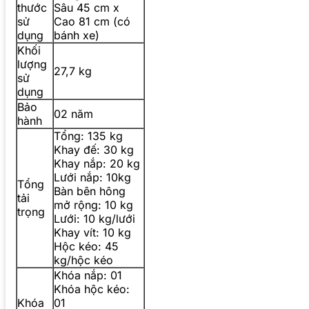
thước
Sâu 45 cm x
sử
Cao 81 cm (có
dụng
bánh xe)
Khối
lượng
27,7 kg
sử
dụng
Bảo
02 năm
hành
Tổng: 135 kg
Khay đế: 30 kg
Khay nắp: 20 kg
Lưới nắp: 10kg
Tổng
Bàn bên hông
tải
mở rộng: 10 kg
trọng
Lưới: 10 kg/lưới
Khay vít: 10 kg
Hộc kéo: 45
kg/hộc kéo
Khóa nắp: 01
Khóa hộc kéo:
Khóa
01