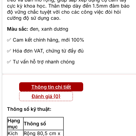
cực kỳ khoa học. Thân thép dày đến 1.5mm đảm bảo
độ vững chắc tuyệt vời cho các công việc đòi hỏi
cường độ sử dụng cao.
Màu sắc:
đen, xanh dương
✅ Cam kết chính hãng, mới 100%
✅ Hóa đơn VAT, chứng từ đầy đủ
✅ Tư vấn hỗ trợ nhanh chóng
Thông tin chi tiết
Đánh giá (0)
Thông số kỹ thuật:
Hạng
Thông số
mục
Kích
Rộng 80,5 cm x