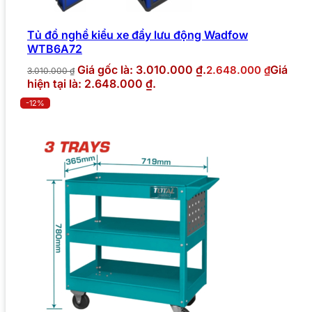
Tủ đồ nghề kiểu xe đẩy lưu động Wadfow
WTB6A72
Giá gốc là: 3.010.000 ₫.
Giá
2.648.000
₫
3.010.000
₫
hiện tại là: 2.648.000 ₫.
-12%