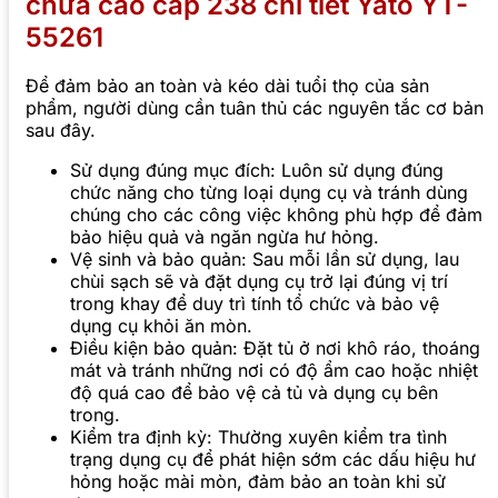
chữa cao cấp 238 chi tiết Yato YT-
55261
Để đảm bảo an toàn và kéo dài tuổi thọ của sản
phẩm, người dùng cần tuân thủ các nguyên tắc cơ bản
sau đây.
Sử dụng đúng mục đích: Luôn sử dụng đúng
chức năng cho từng loại dụng cụ và tránh dùng
chúng cho các công việc không phù hợp để đảm
bảo hiệu quả và ngăn ngừa hư hỏng.
Vệ sinh và bảo quản: Sau mỗi lần sử dụng, lau
chùi sạch sẽ và đặt dụng cụ trở lại đúng vị trí
trong khay để duy trì tính tổ chức và bảo vệ
dụng cụ khỏi ăn mòn.
Điều kiện bảo quản: Đặt tủ ở nơi khô ráo, thoáng
mát và tránh những nơi có độ ẩm cao hoặc nhiệt
độ quá cao để bảo vệ cả tủ và dụng cụ bên
trong.
Kiểm tra định kỳ: Thường xuyên kiểm tra tình
trạng dụng cụ để phát hiện sớm các dấu hiệu hư
hỏng hoặc mài mòn, đảm bảo an toàn khi sử