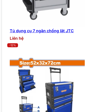
Tủ dụng cụ 7 ngăn chống lật JTC
Liên hệ
-12%