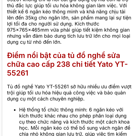
thủ đắc lực giúp tối ưu hóa không gian làm việc. Với
thiết kế 6 ngăn kéo thông minh và khả năng chịu tải
lên đến 35kg cho ngăn lớn, sản phẩm mang lại sự tiện
lợi tối đa cho người sử dụng. Kích thước
975x765x465mm vừa phải giúp tiết kiệm không gian
nhưng vẫn đảm bảo dung tích lưu trữ lớn cho mọi loại
dụng cụ từ nhỏ đến lớn.
Điểm nổi bật của tủ đồ nghề sửa
chữa cao cấp 238 chi tiết Yato YT-
55261
Tủ đồ nghề Yato YT-55261 sở hữu nhiều ưu điểm vượt
trội giúp tối ưu hóa hiệu quả công việc và bảo quản
dụng cụ một cách chuyên nghiệp.
Hệ thống tổ chức thông minh: 6 ngăn kéo với
kích thước khác nhau cho phép phân loại dụng
cụ theo chức năng và kích thước một cách khoa
học. Mỗi ngăn kéo có thể bổ sung vách ngăn để
chia nhỏ không gian lưu trữ, giúp việc tìm kiếm