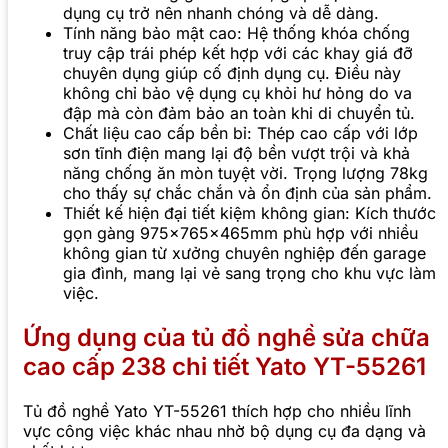
dụng cụ trở nên nhanh chóng và dễ dàng.
Tính năng bảo mật cao: Hệ thống khóa chống
truy cập trái phép kết hợp với các khay giá đỡ
chuyên dụng giúp cố định dụng cụ. Điều này
không chỉ bảo vệ dụng cụ khỏi hư hỏng do va
đập mà còn đảm bảo an toàn khi di chuyển tủ.
Chất liệu cao cấp bền bỉ: Thép cao cấp với lớp
sơn tĩnh điện mang lại độ bền vượt trội và khả
năng chống ăn mòn tuyệt vời. Trọng lượng 78kg
cho thấy sự chắc chắn và ổn định của sản phẩm.
Thiết kế hiện đại tiết kiệm không gian: Kích thước
gọn gàng 975x765x465mm phù hợp với nhiều
không gian từ xưởng chuyên nghiệp đến garage
gia đình, mang lại vẻ sang trọng cho khu vực làm
việc.
Ứng dụng của tủ đồ nghề sửa chữa
cao cấp 238 chi tiết Yato YT-55261
Tủ đồ nghề Yato YT-55261 thích hợp cho nhiều lĩnh
vực công việc khác nhau nhờ bộ dụng cụ đa dạng và