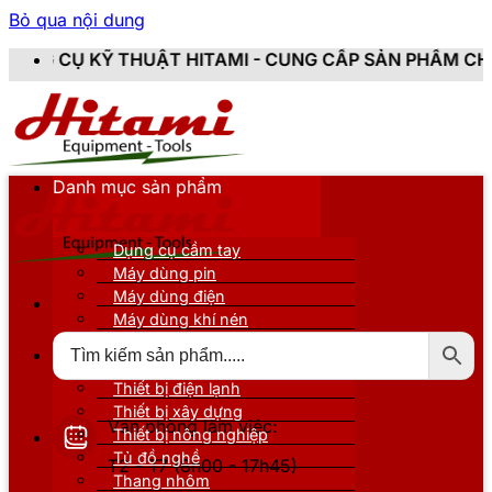
Bỏ qua nội dung
 HITAMI - CUNG CẤP SẢN PHẨM CHÍNH HÃNG, MỚI 100
Danh mục sản phẩm
Dụng cụ cầm tay
Máy dùng pin
Máy dùng điện
Máy dùng khí nén
Thiết bị đo kiểm
Thiết bị nâng đỡ
Thiết bị điện lạnh
Thiết bị xây dựng
Văn phòng làm việc:
Thiết bị nông nghiệp
Tủ đồ nghề
T2 - T7 (8h00 - 17h45)
Thang nhôm