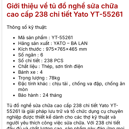
Giới thiệu về tủ đồ nghề sửa chữa
cao cấp 238 chi tiết Yato YT-55261
Thông số kỹ thuật:
Mã sản phẩm : YT-55261
Hãng sản xuất : YATO – BA LAN
Kích thước : 975x765x465 mm
Số ngăn : 6
Số chi tiết : 238 PCS
Chất liệu : Thép, sơn tĩnh điện
Bánh xe : 4
Trọng lượng : 78kg
Đặc tính khác : chịu tải , chống va đập, chống ăn
mòn
Bảo hành : 24 tháng
Tủ đồ nghề sửa chữa cao cấp 238 chi tiết Yato YT-
55261 là giải pháp lưu trữ và tổ chức dụng cụ chuyên
nghiệp được thiết kế dành cho các thợ kỹ thuật và
người yêu thích công việc sửa chữa. Với 238 chi tiết
đầy đủ và chất lượng cao, sản phẩm này đáp ứng mọi