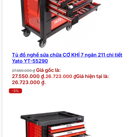
Tủ đồ nghề sửa chữa CƠ KHÍ 7 ngăn 211 chi tiết
Yato YT-55290
Giá gốc là:
27.550.000
₫
27.550.000 ₫.
Giá hiện tại là:
26.723.000
₫
26.723.000 ₫.
-3%