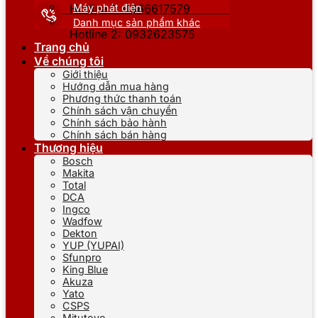
Máy phát điện
Hotline 1: 0866617579
Danh mục sản phẩm khác
Hotline 2: 0932623575
Trang chủ
Về chúng tôi
Giới thiệu
Hướng dẫn mua hàng
Phương thức thanh toán
Chính sách vận chuyển
Chính sách bảo hành
Chính sách bán hàng
Thương hiệu
Bosch
Makita
Total
DCA
Ingco
Wadfow
Dekton
YUP (YUPAI)
Sfunpro
King Blue
Akuza
Yato
CSPS
Mitutoyo