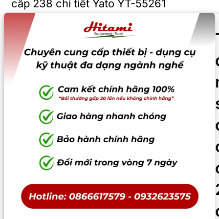
cấp 238 chi tiết Yato YT-55261