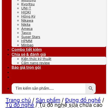
Kyoritsu
UNI-T
HIOKI
Hồng Ký
Nikawa
Nikita
Ameca
Tasco
Super Stars
HPMM
Minbao
Combo tiết kiệm
Chia sẻ & đánh giá
Kiến thức kỹ thuật
Cẩm nang review
Báo giá trọn gói
Trang chủ
/
Sản phẩm
/
Đựng đồ nghề
/
Tủ đồ nghề
/
Tủ đồ nghề sửa chữa cao