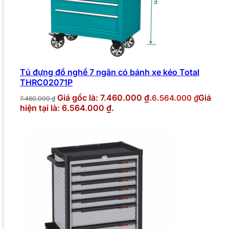
Tủ đựng đồ nghề 7 ngăn có bánh xe kéo Total
THRC02071P
Giá gốc là: 7.460.000 ₫.
Giá
6.564.000
₫
7.460.000
₫
hiện tại là: 6.564.000 ₫.