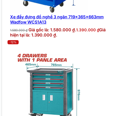
Xe đẩy đựng đồ nghề 3 ngăn 719x365x663mm
Wadfow WCS1A13
Giá gốc là: 1.580.000 ₫.
Giá
1.390.000
₫
1.580.000
₫
hiện tại là: 1.390.000 ₫.
-12%