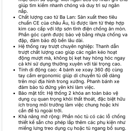
giúp tìm kiếm nhanh chóng và duy trì sự ngăn
nắp.
Chất lượng cao từ Ba Lan: Sản xuất theo tiêu
chuẩn CE của châu Âu, tủ được làm từ thép hợp
kim cao cấp với lớp sơn tĩnh điện chống ăn mòn.
Phần góc cạnh được bảo vệ bằng nhựa chống va
đập, đảm bảo độ bền lâu dài.
Hệ thống ray trượt chuyên nghiệp: Thanh dẫn
trượt chất lượng cao giúp các ngăn kéo hoạt
động mượt mà, không bị kẹt hay hỏng hóc ngay
cả khi sử dụng thường xuyên với tải trọng cao.
Tính di động cao: 4 bánh xe xoay 360 độ cùng
tay cầm ergonomic giúp di chuyển tủ dễ dàng
trên mọi địa hình trong xưởng. Phanh bánh xe
đảm bảo tủ đứng yên khi làm việc.
Bảo mật tốt: Hệ thống 2 khóa an toàn bảo vệ
dụng cụ quan trọng khỏi thất thoát, đặc biệt hữu
ích trong môi trường làm việc chung hoặc khi
cần để tủ ngoài trời.
Khả năng mở rộng: Phần nóc tủ có các lỗ chống
thiết kế sẵn cho phép lắp thêm các phụ kiện như
miếng lưng treo dụng cụ hoặc tủ ngang bổ sung.