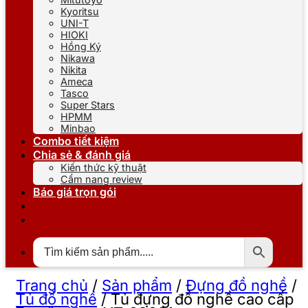
Kyoritsu
UNI-T
HIOKI
Hồng Ký
Nikawa
Nikita
Ameca
Tasco
Super Stars
HPMM
Minbao
Combo tiết kiệm
Chia sẻ & đánh giá
Kiến thức kỹ thuật
Cẩm nang review
Báo giá trọn gói
Trang chủ
/
Sản phẩm
/
Đựng đồ nghề
/
Tủ đồ nghề
/
Tủ đựng đồ nghề cao cấp