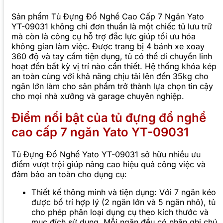
Sản phẩm Tủ Đựng Đồ Nghề Cao Cấp 7 Ngăn Yato
YT-09031 không chỉ đơn thuần là một chiếc tủ lưu trữ
mà còn là công cụ hỗ trợ đắc lực giúp tối ưu hóa
không gian làm việc. Được trang bị 4 bánh xe xoay
360 độ và tay cầm tiện dụng, tủ có thể di chuyển linh
hoạt đến bất kỳ vị trí nào cần thiết. Hệ thống khóa kép
an toàn cùng với khả năng chịu tải lên đến 35kg cho
ngăn lớn làm cho sản phẩm trở thành lựa chọn tin cậy
cho mọi nhà xưởng và garage chuyên nghiệp.
Điểm nổi bật của tủ đựng đồ nghề
cao cấp 7 ngăn Yato YT-09031
Tủ Đựng Đồ Nghề Yato YT-09031 sở hữu nhiều ưu
điểm vượt trội giúp nâng cao hiệu quả công việc và
đảm bảo an toàn cho dụng cụ:
Thiết kế thông minh và tiện dụng: Với 7 ngăn kéo
được bố trí hợp lý (2 ngăn lớn và 5 ngăn nhỏ), tủ
cho phép phân loại dụng cụ theo kích thước và
mục đích sử dụng. Mỗi ngăn đều có nhãn ghi chú