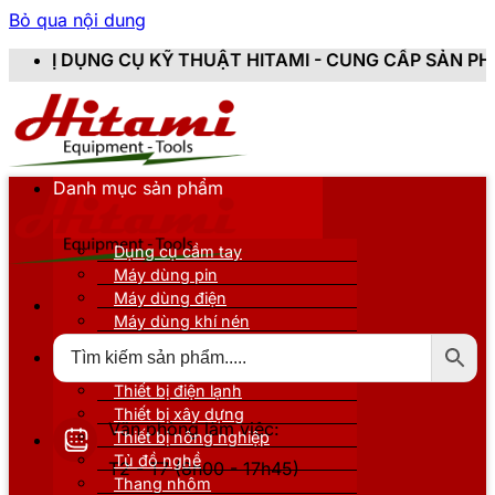
Bỏ qua nội dung
Ỹ THUẬT HITAMI - CUNG CẤP SẢN PHẨM CHÍNH HÃNG, 
Danh mục sản phẩm
Dụng cụ cầm tay
Máy dùng pin
Máy dùng điện
Máy dùng khí nén
Thiết bị đo kiểm
Thiết bị nâng đỡ
Thiết bị điện lạnh
Thiết bị xây dựng
Văn phòng làm việc:
Thiết bị nông nghiệp
Tủ đồ nghề
T2 - T7 (8h00 - 17h45)
Thang nhôm