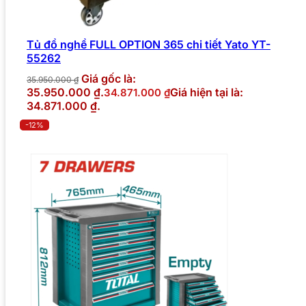
Tủ đồ nghề FULL OPTION 365 chi tiết Yato YT-
55262
Giá gốc là:
35.950.000
₫
35.950.000 ₫.
Giá hiện tại là:
34.871.000
₫
34.871.000 ₫.
-12%