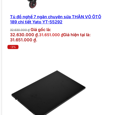
Tủ đồ nghề 7 ngăn chuyên sửa THÂN VỎ ÔTÔ
189 chi tiết Yato YT-55292
Giá gốc là:
32.630.000
₫
32.630.000 ₫.
Giá hiện tại là:
31.651.000
₫
31.651.000 ₫.
-3%