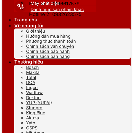
Máy phát điện
Hotline 1: 0866617579
Danh mục sản phẩm khác
Hotline 2: 0932623575
Trang chủ
Về chúng tôi
Giới thiệu
Hướng dẫn mua hàng
Phương thức thanh toán
Chính sách vận chuyển
Chính sách bảo hành
Chính sách bán hàng
Thương hiệu
Bosch
Makita
Total
DCA
Ingco
Wadfow
Dekton
YUP (YUPAI)
Sfunpro
King Blue
Akuza
Yato
CSPS
Mitutoyo