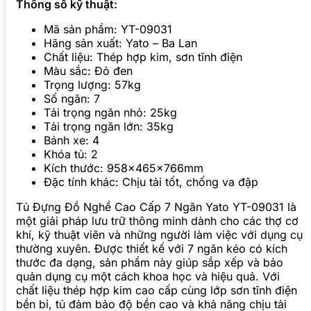
Thông số kỹ thuật:
Mã sản phẩm: YT-09031
Hãng sản xuất: Yato – Ba Lan
Chất liệu: Thép hợp kim, sơn tĩnh điện
Màu sắc: Đỏ đen
Trọng lượng: 57kg
Số ngăn: 7
Tải trọng ngăn nhỏ: 25kg
Tải trọng ngăn lớn: 35kg
Bánh xe: 4
Khóa tủ: 2
Kích thước: 958x465x766mm
Đặc tính khác: Chịu tải tốt, chống va đập
Tủ Đựng Đồ Nghề Cao Cấp 7 Ngăn Yato YT-09031 là
một giải pháp lưu trữ thông minh dành cho các thợ cơ
khí, kỹ thuật viên và những người làm việc với dụng cụ
thường xuyên. Được thiết kế với 7 ngăn kéo có kích
thước đa dạng, sản phẩm này giúp sắp xếp và bảo
quản dụng cụ một cách khoa học và hiệu quả. Với
chất liệu thép hợp kim cao cấp cùng lớp sơn tĩnh điện
bền bỉ, tủ đảm bảo độ bền cao và khả năng chịu tải