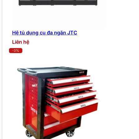
Hệ tủ dụng cụ đa ngăn JTC
Liên hệ
-3%