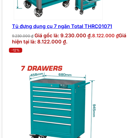
Tủ đựng dụng cụ 7 ngăn Total THRC01071
Giá gốc là: 9.230.000 ₫.
Giá
8.122.000
₫
9.230.000
₫
hiện tại là: 8.122.000 ₫.
-12%