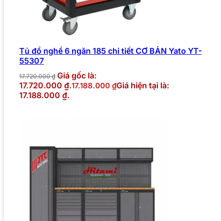
Tủ đồ nghề 6 ngăn 185 chi tiết CƠ BẢN Yato YT-
55307
Giá gốc là:
17.720.000
₫
17.720.000 ₫.
Giá hiện tại là:
17.188.000
₫
17.188.000 ₫.