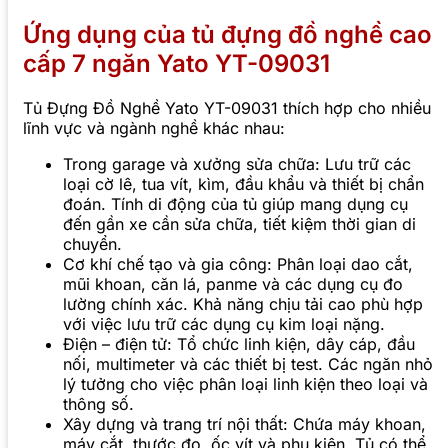
Ứng dụng của tủ đựng đồ nghề cao
cấp 7 ngăn Yato YT-09031
Tủ Đựng Đồ Nghề Yato YT-09031 thích hợp cho nhiều
lĩnh vực và ngành nghề khác nhau:
Trong garage và xưởng sửa chữa: Lưu trữ các
loại cờ lê, tua vít, kìm, đầu khẩu và thiết bị chẩn
đoán. Tính di động của tủ giúp mang dụng cụ
đến gần xe cần sửa chữa, tiết kiệm thời gian di
chuyển.
Cơ khí chế tạo và gia công: Phân loại dao cắt,
mũi khoan, căn lá, panme và các dụng cụ đo
lường chính xác. Khả năng chịu tải cao phù hợp
với việc lưu trữ các dụng cụ kim loại nặng.
Điện – điện tử: Tổ chức linh kiện, dây cáp, đầu
nối, multimeter và các thiết bị test. Các ngăn nhỏ
lý tưởng cho việc phân loại linh kiện theo loại và
thông số.
Xây dựng và trang trí nội thất: Chứa máy khoan,
máy cắt, thước đo, ốc vít và phụ kiện. Tủ có thể