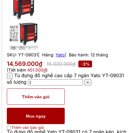
SKU:
YT-09031
Hãng:
Yato
Bảo hành: 12 tháng
14.569.000₫
15.020.000₫
-3%
(Tiết kiệm
451.000₫
)
Tủ đựng đồ nghề cao cấp 7 ngăn Yato YT-09031
số lượng
Thêm vào giỏ
Mua ngay
Thêm vào báo giá
Tủ đựng đồ nghề Yato YT-09031 có 7 ngăn kéo, kích