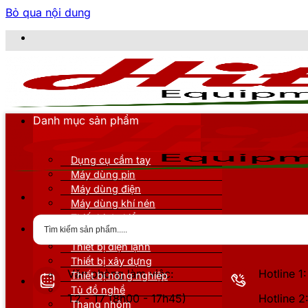
Bỏ qua nội dung
CÔNG T
Danh mục sản phẩm
Dụng cụ cầm tay
Máy dùng pin
Máy dùng điện
Máy dùng khí nén
Thiết bị đo kiểm
Thiết bị nâng đỡ
Thiết bị điện lạnh
Thiết bị xây dựng
Văn phòng làm việc:
Hotline 
Thiết bị nông nghiệp
Tủ đồ nghề
T2 - T7 (8h00 - 17h45)
Hotline 
Thang nhôm