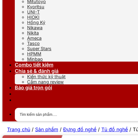
Mitutoyo
Kyoritsu
UNI-T
HIOKI
Hồng Ký
Nikawa
Nikita
Ameca
Tasco
Super Stars
HPMM
Minbao
Combo tiết kiệm
Chia sẻ & đánh giá
Kiến thức kỹ thuật
Cẩm nang review
Báo giá trọn gói
Trang chủ
/
Sản phẩm
/
Đựng đồ nghề
/
Tủ đồ nghề
/
Tủ