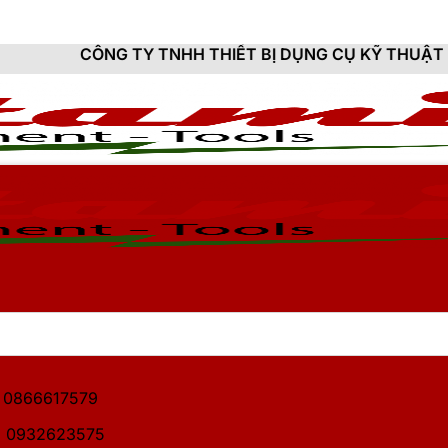
Y TNHH THIẾT BỊ DỤNG CỤ KỸ THUẬT HITAMI - CUNG 
1: 0866617579
2: 0932623575