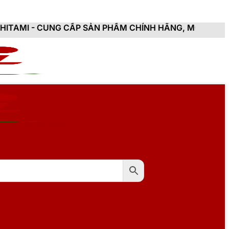
CẤP SẢN PHẨM CHÍNH HÃNG, MỚI 100%, ĐẦY ĐỦ CHỨNG