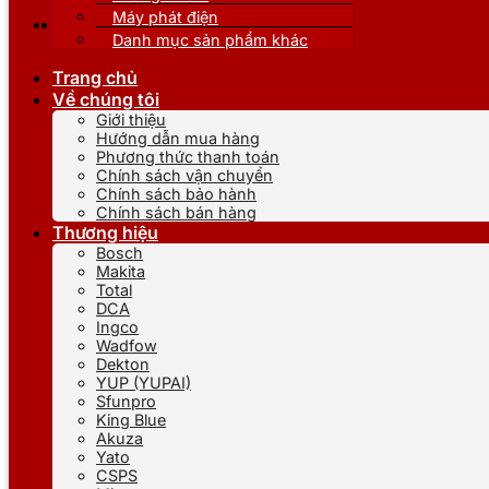
Máy phát điện
Danh mục sản phẩm khác
Trang chủ
Về chúng tôi
Giới thiệu
Hướng dẫn mua hàng
Phương thức thanh toán
Chính sách vận chuyển
Chính sách bảo hành
Chính sách bán hàng
Thương hiệu
Bosch
Makita
Total
DCA
Ingco
Wadfow
Dekton
YUP (YUPAI)
Sfunpro
King Blue
Akuza
Yato
CSPS