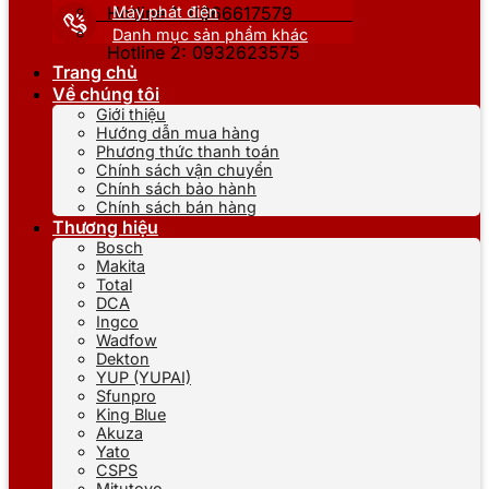
Máy phát điện
Hotline 1: 0866617579
Danh mục sản phẩm khác
Hotline 2: 0932623575
Trang chủ
Về chúng tôi
Giới thiệu
Hướng dẫn mua hàng
Phương thức thanh toán
Chính sách vận chuyển
Chính sách bảo hành
Chính sách bán hàng
Thương hiệu
Bosch
Makita
Total
DCA
Ingco
Wadfow
Dekton
YUP (YUPAI)
Sfunpro
King Blue
Akuza
Yato
CSPS
Mitutoyo