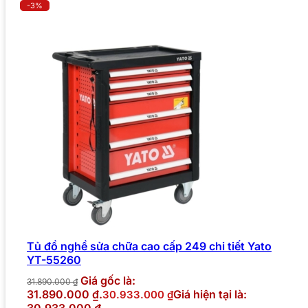
-3%
Tủ đồ nghề sửa chữa cao cấp 249 chi tiết Yato
YT-55260
Giá gốc là:
31.890.000
₫
31.890.000 ₫.
Giá hiện tại là:
30.933.000
₫
30.933.000 ₫.