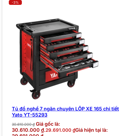
-3%
Tủ đồ nghề 7 ngăn chuyên LỐP XE 165 chi tiết
Yato YT-55293
Giá gốc là:
30.610.000
₫
30.610.000 ₫.
Giá hiện tại là:
29.691.000
₫
29.691.000 ₫.