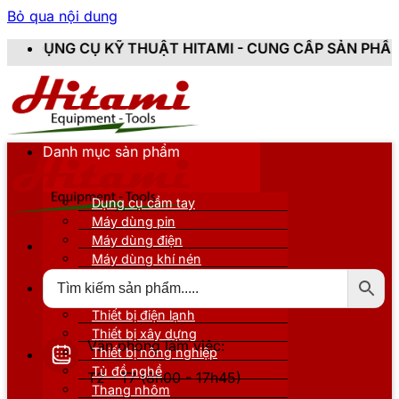
Bỏ qua nội dung
HUẬT HITAMI - CUNG CẤP SẢN PHẨM CHÍNH HÃNG, MỚI 
Danh mục sản phẩm
Dụng cụ cầm tay
Máy dùng pin
Máy dùng điện
Máy dùng khí nén
Thiết bị đo kiểm
Thiết bị nâng đỡ
Thiết bị điện lạnh
Thiết bị xây dựng
Văn phòng làm việc:
Thiết bị nông nghiệp
Tủ đồ nghề
T2 - T7 (8h00 - 17h45)
Thang nhôm