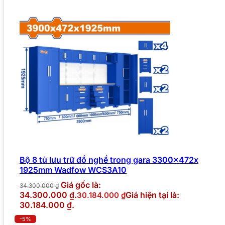
Bộ 8 tủ lưu trữ đồ nghề trong gara 3300x472x
1925mm Wadfow WCS3A10
Giá gốc là:
34.300.000
₫
34.300.000 ₫.
Giá hiện tại là:
30.184.000
₫
30.184.000 ₫.
-5%