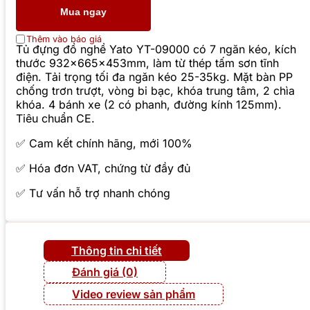
Mua ngay
Thêm vào báo giá
Tủ đựng đồ nghề Yato YT-09000 có 7 ngăn kéo, kích
thước 932x665x453mm, làm từ thép tấm sơn tĩnh
điện. Tải trọng tối đa ngăn kéo 25-35kg. Mặt bàn PP
chống trơn trượt, vòng bi bạc, khóa trung tâm, 2 chìa
khóa. 4 bánh xe (2 có phanh, đường kính 125mm).
Tiêu chuẩn CE.
✅ Cam kết chính hãng, mới 100%
✅ Hóa đơn VAT, chứng từ đầy đủ
✅ Tư vấn hỗ trợ nhanh chóng
Thông tin chi tiết
Đánh giá (0)
Video review sản phẩm