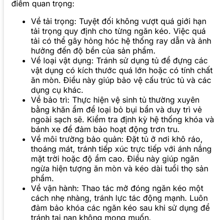
điểm quan trọng:
Về tải trọng: Tuyệt đối không vượt quá giới hạn
tải trọng quy định cho từng ngăn kéo. Việc quá
tải có thể gây hỏng hóc hệ thống ray dẫn và ảnh
hưởng đến độ bền của sản phẩm.
Về loại vật dụng: Tránh sử dụng tủ để đựng các
vật dụng có kích thước quá lớn hoặc có tính chất
ăn mòn. Điều này giúp bảo vệ cấu trúc tủ và các
dụng cụ khác.
Về bảo trì: Thực hiện vệ sinh tủ thường xuyên
bằng khăn ẩm để loại bỏ bụi bẩn và duy trì vẻ
ngoài sạch sẽ. Kiểm tra định kỳ hệ thống khóa và
bánh xe để đảm bảo hoạt động trơn tru.
Về môi trường bảo quản: Đặt tủ ở nơi khô ráo,
thoáng mát, tránh tiếp xúc trực tiếp với ánh nắng
mặt trời hoặc độ ẩm cao. Điều này giúp ngăn
ngừa hiện tượng ăn mòn và kéo dài tuổi thọ sản
phẩm.
Về vận hành: Thao tác mở đóng ngăn kéo một
cách nhẹ nhàng, tránh lực tác động mạnh. Luôn
đảm bảo khóa các ngăn kéo sau khi sử dụng để
tránh tai nạn không mong muốn.