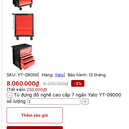
SKU:
YT-09000
Hãng:
Yato
Bảo hành: 12 tháng
8.060.000₫
8.310.000₫
-3%
(Tiết kiệm
250.000₫
)
Tủ đựng đồ nghề cao cấp 7 ngăn Yato YT-09000
số lượng
Thêm vào giỏ