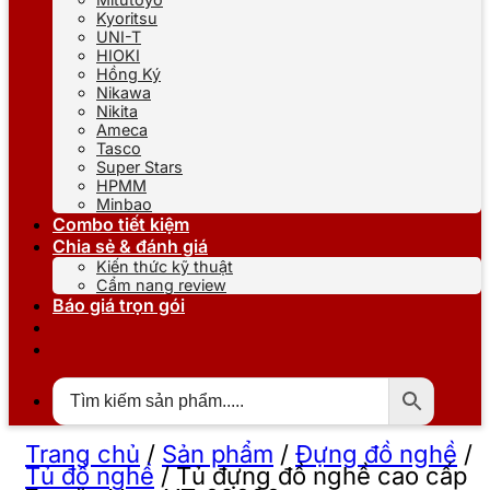
Kyoritsu
UNI-T
HIOKI
Hồng Ký
Nikawa
Nikita
Ameca
Tasco
Super Stars
HPMM
Minbao
Combo tiết kiệm
Chia sẻ & đánh giá
Kiến thức kỹ thuật
Cẩm nang review
Báo giá trọn gói
Trang chủ
/
Sản phẩm
/
Đựng đồ nghề
/
Tủ đồ nghề
/
Tủ đựng đồ nghề cao cấp