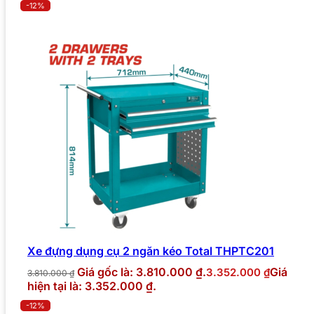
-12%
Xe đựng dụng cụ 2 ngăn kéo Total THPTC201
Giá gốc là: 3.810.000 ₫.
Giá
3.352.000
₫
3.810.000
₫
hiện tại là: 3.352.000 ₫.
-12%