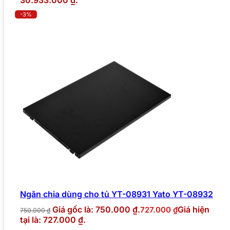
-3%
Ngăn chia dùng cho tủ YT-08931 Yato YT-08932
Giá gốc là: 750.000 ₫.
Giá hiện
727.000
₫
750.000
₫
tại là: 727.000 ₫.