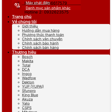
Máy phát điện
Hotline 1: 0866617579
Danh mục sản phẩm khác
Hotline 2: 0932623575
Trang chủ
Về chúng tôi
Giới thiệu
Hướng dẫn mua hàng
Phương thức thanh toán
Chính sách vận chuyển
Chính sách bảo hành
Chính sách bán hàng
Thương hiệu
Bosch
Makita
Total
DCA
Ingco
Wadfow
Dekton
YUP (YUPAI)
Sfunpro
King Blue
Akuza
Yato
CSPS
Mitutoyo