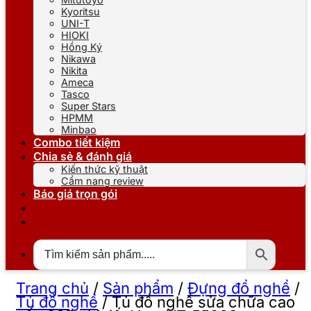
Kyoritsu
UNI-T
HIOKI
Hồng Ký
Nikawa
Nikita
Ameca
Tasco
Super Stars
HPMM
Minbao
Combo tiết kiệm
Chia sẻ & đánh giá
Kiến thức kỹ thuật
Cẩm nang review
Báo giá trọn gói
Trang chủ
/
Sản phẩm
/
Đựng đồ nghề
/
Tủ đồ nghề
/
Tủ đồ nghề sửa chữa cao