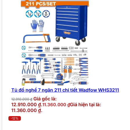
Tủ đồ nghề 7 ngăn 211 chi tiết Wadfow WHS3211
Giá gốc là:
12.910.000
₫
12.910.000 ₫.
Giá hiện tại là:
11.360.000
₫
11.360.000 ₫.
-12%