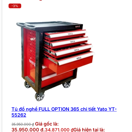
-3%
Tủ đồ nghề FULL OPTION 365 chi tiết Yato YT-
55262
Giá gốc là:
35.950.000
₫
35.950.000 ₫.
Giá hiện tại là:
34.871.000
₫