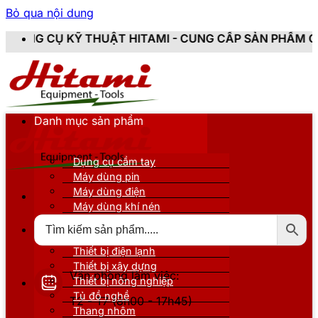
Bỏ qua nội dung
UẬT HITAMI - CUNG CẤP SẢN PHẨM CHÍNH HÃNG, MỚI 
Danh mục sản phẩm
Dụng cụ cầm tay
Máy dùng pin
Máy dùng điện
Máy dùng khí nén
Thiết bị đo kiểm
Thiết bị nâng đỡ
Thiết bị điện lạnh
Thiết bị xây dựng
Văn phòng làm việc:
Thiết bị nông nghiệp
Tủ đồ nghề
T2 - T7 (8h00 - 17h45)
Thang nhôm