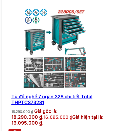
Tủ đồ nghề 7 ngăn 328 chi tiết Total
THPTCS73281
Giá gốc là:
18.290.000
₫
18.290.000 ₫.
Giá hiện tại là:
16.095.000
₫
16.095.000 ₫.
-3%