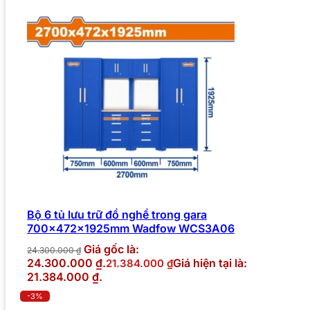
Bộ 6 tủ lưu trữ đồ nghề trong gara
700x472x1925mm Wadfow WCS3A06
Giá gốc là:
24.300.000
₫
24.300.000 ₫.
Giá hiện tại là:
21.384.000
₫
21.384.000 ₫.
-3%