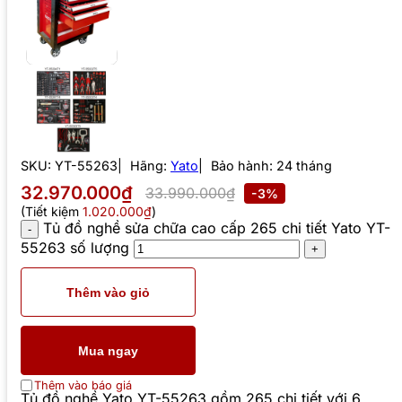
SKU:
YT-55263
Hãng:
Yato
Bảo hành: 24 tháng
32.970.000₫
33.990.000₫
-3%
(Tiết kiệm
1.020.000₫
)
Tủ đồ nghề sửa chữa cao cấp 265 chi tiết Yato YT-
55263 số lượng
Thêm vào giỏ
Mua ngay
Thêm vào báo giá
Tủ đồ nghề Yato YT-55263 gồm 265 chi tiết với 6