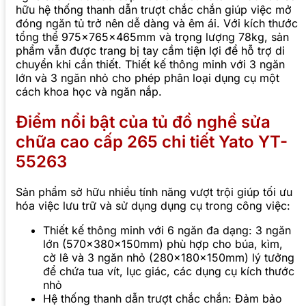
hữu hệ thống thanh dẫn trượt chắc chắn giúp việc mở
đóng ngăn tủ trở nên dễ dàng và êm ái. Với kích thước
tổng thể 975x765x465mm và trọng lượng 78kg, sản
phẩm vẫn được trang bị tay cầm tiện lợi để hỗ trợ di
chuyển khi cần thiết. Thiết kế thông minh với 3 ngăn
lớn và 3 ngăn nhỏ cho phép phân loại dụng cụ một
cách khoa học và ngăn nắp.
Điểm nổi bật của tủ đồ nghề sửa
chữa cao cấp 265 chi tiết Yato YT-
55263
Sản phẩm sở hữu nhiều tính năng vượt trội giúp tối ưu
hóa việc lưu trữ và sử dụng dụng cụ trong công việc:
Thiết kế thông minh với 6 ngăn đa dạng: 3 ngăn
lớn (570x380x150mm) phù hợp cho búa, kìm,
cờ lê và 3 ngăn nhỏ (280x180x150mm) lý tưởng
để chứa tua vít, lục giác, các dụng cụ kích thước
nhỏ
Hệ thống thanh dẫn trượt chắc chắn: Đảm bảo