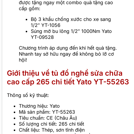
được tặng ngay một combo quà tặng cao
cấp gồm:
Bộ 3 khẩu chống xước cho xe sang
1/2″ YT-1056
Súng mở bu lông 1/2″ 1000Nm Yato
YT-09528
Chương trình áp dụng đến khi hết quà tặng.
Nhanh tay sở hữu ngay để không bỏ lỡ cơ
hội!
Giới thiệu về tủ đồ nghề sửa chữa
cao cấp 265 chi tiết Yato YT-55263
Thông số kỹ thuật:
Thương hiệu: Yato
Mã sản phẩm: YT-55263
Tiêu chuẩn: CE (Châu Âu)
Số lượng chi tiết: 265 chi tiết
Chất liệu: Thép, sơn tĩnh điện