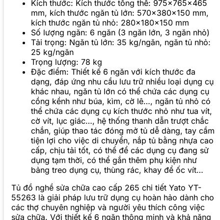
Kích thước: Kích thước tổng thể: 975x765x465
mm, kích thước ngăn tủ lớn: 570x380x150 mm,
kích thước ngăn tủ nhỏ: 280x180x150 mm
Số lượng ngăn: 6 ngăn (3 ngăn lớn, 3 ngăn nhỏ)
Tải trọng: Ngăn tủ lớn: 35 kg/ngăn, ngăn tủ nhỏ:
25 kg/ngăn
Trọng lượng: 78 kg
Đặc điểm: Thiết kế 6 ngăn với kích thước đa
dạng, đáp ứng nhu cầu lưu trữ nhiều loại dụng cụ
khác nhau, ngăn tủ lớn có thể chứa các dụng cụ
cồng kềnh như búa, kìm, cờ lê…, ngăn tủ nhỏ có
thể chứa các dụng cụ kích thước nhỏ như tua vít,
cờ vít, lục giác…, hệ thống thanh dẫn trượt chắc
chắn, giúp thao tác đóng mở tủ dễ dàng, tay cầm
tiện lợi cho việc di chuyển, nắp tủ bằng nhựa cao
cấp, chịu tải tốt, có thể để các dụng cụ đang sử
dụng tạm thời, có thể gắn thêm phụ kiện như
bảng treo dụng cụ, thùng rác, khay để ốc vít…
Tủ đồ nghề sửa chữa cao cấp 265 chi tiết Yato YT-
55263 là giải pháp lưu trữ dụng cụ hoàn hảo dành cho
các thợ chuyên nghiệp và người yêu thích công việc
sửa chữa. Với thiết kế 6 ngăn thông minh và khả năng