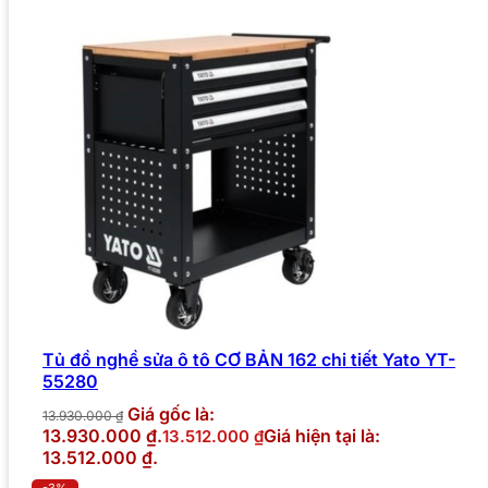
Tủ đồ nghề sửa ô tô CƠ BẢN 162 chi tiết Yato YT-
55280
Giá gốc là:
13.930.000
₫
13.930.000 ₫.
Giá hiện tại là:
13.512.000
₫
13.512.000 ₫.
-3%