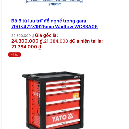
Bộ 6 tủ lưu trữ đồ nghề trong gara
700x472x1925mm Wadfow WCS3A06
Giá gốc là:
24.300.000
₫
24.300.000 ₫.
Giá hiện tại là:
21.384.000
₫
21.384.000 ₫.
-3%