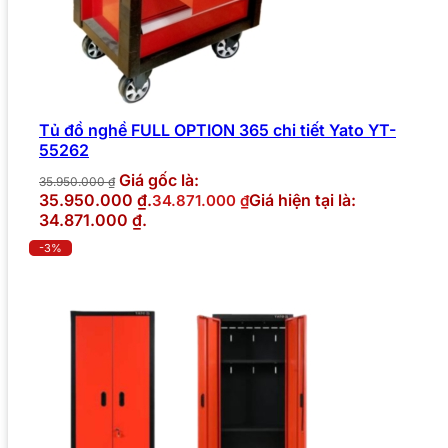
Tủ đồ nghề FULL OPTION 365 chi tiết Yato YT-
55262
Giá gốc là:
35.950.000
₫
35.950.000 ₫.
Giá hiện tại là:
34.871.000
₫
34.871.000 ₫.
-3%