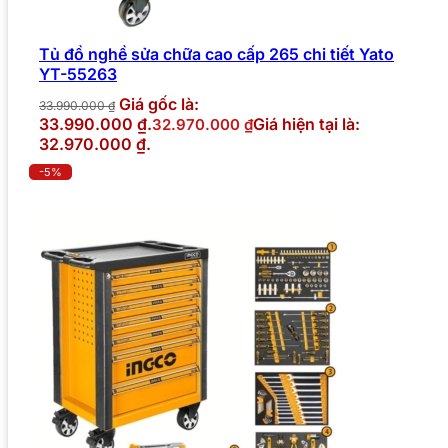
Tủ đồ nghề sửa chữa cao cấp 265 chi tiết Yato
YT-55263
Giá gốc là:
33.990.000
₫
33.990.000 ₫.
Giá hiện tại là:
32.970.000
₫
32.970.000 ₫.
-5%