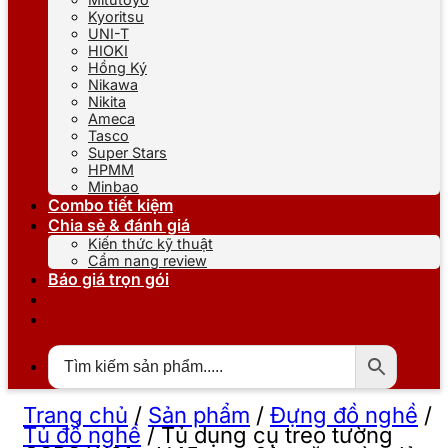
Kyoritsu
UNI-T
HIOKI
Hồng Ký
Nikawa
Nikita
Ameca
Tasco
Super Stars
HPMM
Minbao
Combo tiết kiệm
Chia sẻ & đánh giá
Kiến thức kỹ thuật
Cẩm nang review
Báo giá trọn gói
Trang chủ
/
Sản phẩm
/
Đựng đồ nghề
/
Tủ đồ nghề
/
Tủ dụng cụ treo tường