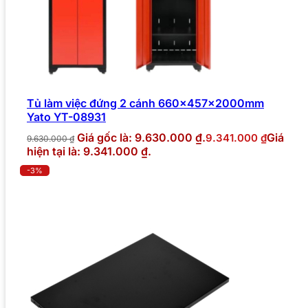
Tủ làm việc đứng 2 cánh 660x457x2000mm
Yato YT-08931
Giá gốc là: 9.630.000 ₫.
Giá
9.341.000
₫
9.630.000
₫
hiện tại là: 9.341.000 ₫.
-3%