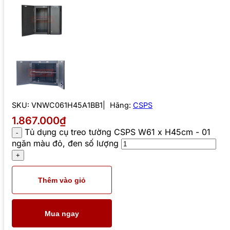
SKU:
VNWC061H45A1BB1
Hãng:
CSPS
1.867.000₫
Tủ dụng cụ treo tường CSPS W61 x H45cm - 01
ngăn màu đỏ, đen số lượng
Thêm vào giỏ
Mua ngay