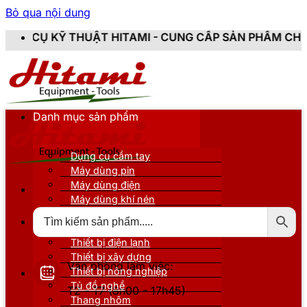
Bỏ qua nội dung
HITAMI - CUNG CẤP SẢN PHẨM CHÍNH HÃNG, MỚI 100%,
Danh mục sản phẩm
Dụng cụ cầm tay
Máy dùng pin
Máy dùng điện
Máy dùng khí nén
Thiết bị đo kiểm
Thiết bị nâng đỡ
Thiết bị điện lạnh
Thiết bị xây dựng
Văn phòng làm việc:
Thiết bị nông nghiệp
Tủ đồ nghề
T2 - T7 (8h00 - 17h45)
Thang nhôm