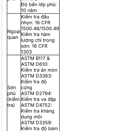
Độ bền lớp phủ:
10 năm
Kiểm tra đầu
nhọn: 16 CFR
1500.48/1500.49
Ngoại
Kiểm tra hàm
quan
lượng chì trong
sơn: 16 CFR
1303
ASTM B117 &
ASTM D610:
Kiểm tra ăn mòn
ASTM D3363:
Kiểm tra độ
Sơn
cứng
phủ
ASTM D2794:
(kiểm
Kiểm tra va đập
tra)
ASTM D4752:
Kiểm tra kháng
dung môi
ASTM D3359:
Kiểm tra độ bám