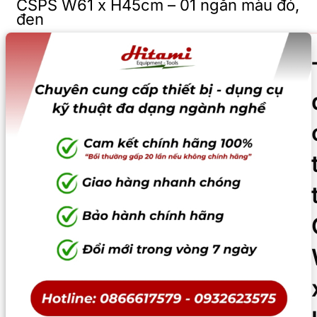
CSPS W61 x H45cm – 01 ngăn màu đỏ,
đen