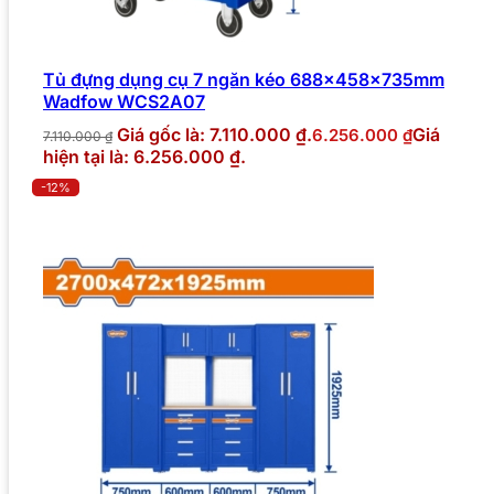
Tủ đựng dụng cụ 7 ngăn kéo 688x458x735mm
Wadfow WCS2A07
Giá gốc là: 7.110.000 ₫.
Giá
6.256.000
₫
7.110.000
₫
hiện tại là: 6.256.000 ₫.
-12%