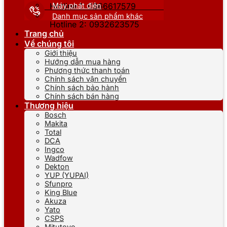
Máy phát điện
Hotline 1: 0866617579
Danh mục sản phẩm khác
Hotline 2: 0932623575
Trang chủ
Về chúng tôi
Giới thiệu
Hướng dẫn mua hàng
Phương thức thanh toán
Chính sách vận chuyển
Chính sách bảo hành
Chính sách bán hàng
Thương hiệu
Bosch
Makita
Total
DCA
Ingco
Wadfow
Dekton
YUP (YUPAI)
Sfunpro
King Blue
Akuza
Yato
CSPS
Mitutoyo