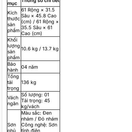
Thông số chi tiết
mục
61 Rộng × 31.5
Kích
Sâu × 45.8 Cao
thước
(cm) / 61 Rộng ×
sản
35.5 Sâu × 61
phẩm
Cao (cm)
Khối
lượng
10.6 kg / 13.7 kg
sản
phẩm
Bảo
04 năm
hành
Tổng
tải
136 kg
trọng
Số lượng: 01
Vách
Tải trọng: 45
ngăn
kg/vách
Màu sắc: Đen
nhám / Đỏ nhám
Sơn
Công nghệ: Sơn
phủ
tĩnh điện