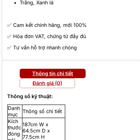
Trắng, Xanh lá
✅ Cam kết chính hãng, mới 100%
✅ Hóa đơn VAT, chứng từ đầy đủ
✅ Tư vấn hỗ trợ nhanh chóng
Thông tin chi tiết
Đánh giá (0)
Thông số kỹ thuật:
Danh
Thông số chi tiết
mục
Kích
187cm W x
thước
64.5cm D x
đóng
77.5cm H
gói