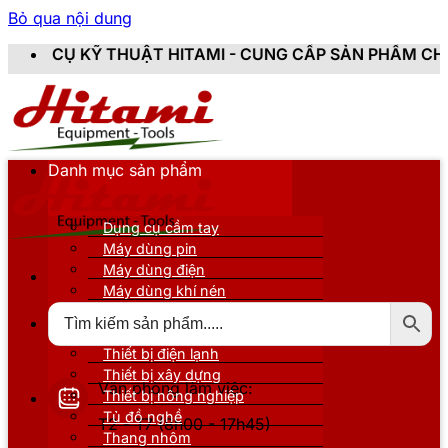
Bỏ qua nội dung
T HITAMI - CUNG CẤP SẢN PHẨM CHÍNH HÃNG, MỚI 100
Danh mục sản phẩm
Dụng cụ cầm tay
Máy dùng pin
Máy dùng điện
Máy dùng khí nén
Thiết bị đo kiểm
Thiết bị nâng đỡ
Thiết bị điện lạnh
Thiết bị xây dựng
Văn phòng làm việc:
Thiết bị nông nghiệp
Tủ đồ nghề
T2 - T7 (8h00 - 17h45)
Thang nhôm