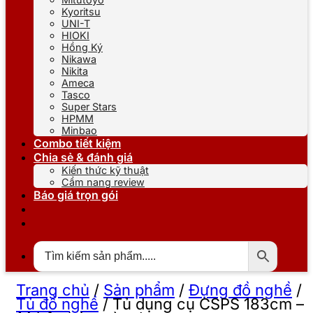
Kyoritsu
UNI-T
HIOKI
Hồng Ký
Nikawa
Nikita
Ameca
Tasco
Super Stars
HPMM
Minbao
Combo tiết kiệm
Chia sẻ & đánh giá
Kiến thức kỹ thuật
Cẩm nang review
Báo giá trọn gói
Trang chủ
/
Sản phẩm
/
Đựng đồ nghề
/
Tủ đồ nghề
/
Tủ dụng cụ CSPS 183cm –