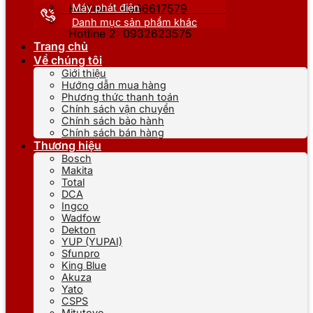
Máy phát điện
Hotline 1: 0866617579
Danh mục sản phẩm khác
Hotline 2: 0932623575
Trang chủ
Về chúng tôi
Giới thiệu
Hướng dẫn mua hàng
Phương thức thanh toán
Chính sách vận chuyển
Chính sách bảo hành
Chính sách bán hàng
Thương hiệu
Bosch
Makita
Total
DCA
Ingco
Wadfow
Dekton
YUP (YUPAI)
Sfunpro
King Blue
Akuza
Yato
CSPS
Mitutoyo