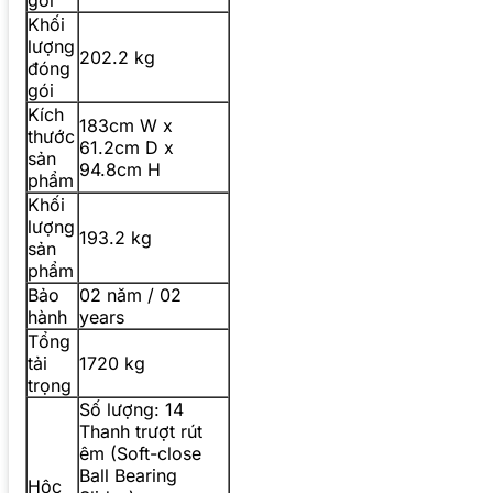
Khối
lượng
202.2 kg
đóng
gói
Kích
183cm W x
thước
61.2cm D x
sản
94.8cm H
phẩm
Khối
lượng
193.2 kg
sản
phẩm
Bảo
02 năm / 02
hành
years
Tổng
tải
1720 kg
trọng
Số lượng: 14
Thanh trượt rút
êm (Soft-close
Ball Bearing
Hộc