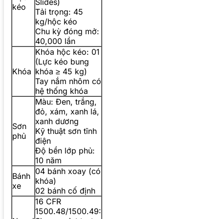
Slides)
kéo
Tải trọng: 45
kg/hộc kéo
Chu kỳ đóng mở:
40,000 lần
Khóa hộc kéo: 01
(Lực kéo bung
Khóa
khóa ≥ 45 kg)
Tay nắm nhôm có
hệ thống khóa
Màu: Đen, trắng,
đỏ, xám, xanh lá,
xanh dương
Sơn
Kỹ thuật sơn tĩnh
phủ
điện
Độ bền lớp phủ:
10 năm
04 bánh xoay (có
Bánh
khóa)
xe
02 bánh cố định
16 CFR
1500.48/1500.49: