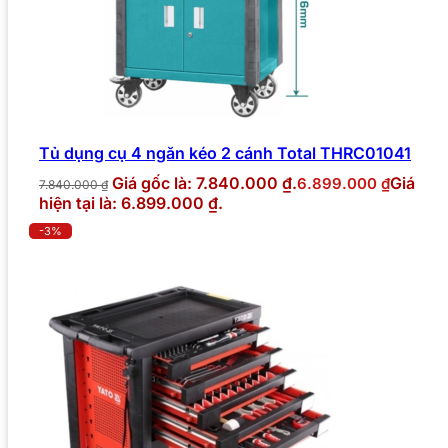
Tủ dụng cụ 4 ngăn kéo 2 cánh Total THRC01041
Giá gốc là: 7.840.000 ₫.
Giá
6.899.000
₫
7.840.000
₫
hiện tại là: 6.899.000 ₫.
-3%