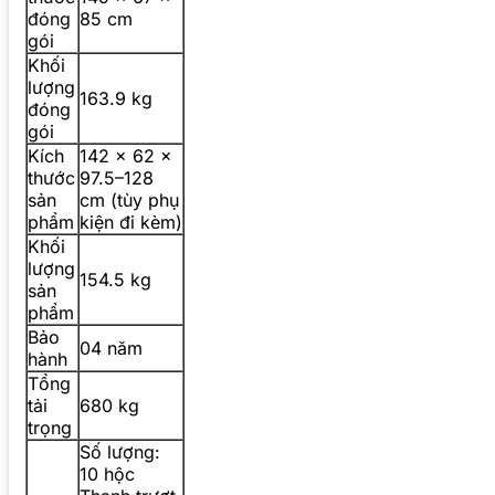
đóng
85 cm
gói
Khối
lượng
163.9 kg
đóng
gói
Kích
142 × 62 ×
thước
97.5–128
sản
cm (tùy phụ
phẩm
kiện đi kèm)
Khối
lượng
154.5 kg
sản
phẩm
Bảo
04 năm
hành
Tổng
tải
680 kg
trọng
Số lượng:
10 hộc