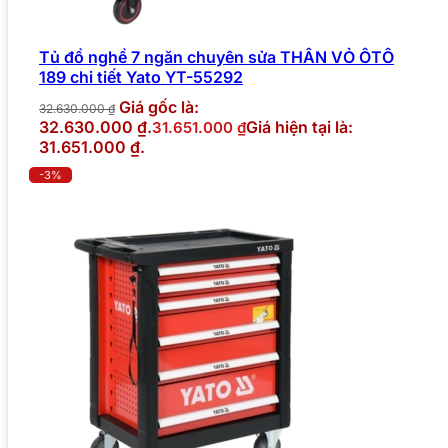
Tủ đồ nghề 7 ngăn chuyên sửa THÂN VỎ ÔTÔ
189 chi tiết Yato YT-55292
Giá gốc là:
32.630.000
₫
32.630.000 ₫.
Giá hiện tại là:
31.651.000
₫
31.651.000 ₫.
-3%