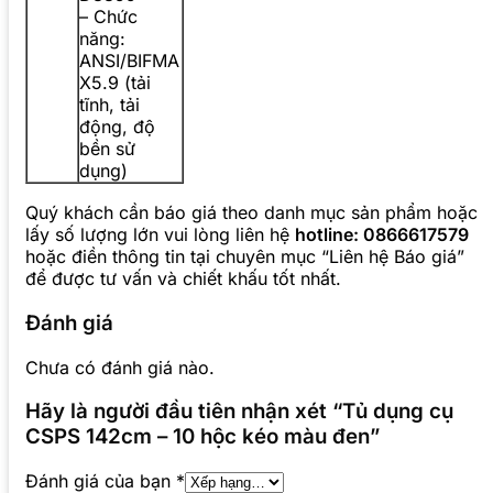
– Chức
năng:
ANSI/BIFMA
X5.9 (tải
tĩnh, tải
động, độ
bền sử
dụng)
Quý khách cần báo giá theo danh mục sản phẩm hoặc
lấy số lượng lớn vui lòng liên hệ
hotline: 0866617579
hoặc điền thông tin tại chuyên mục “Liên hệ Báo giá”
để được tư vấn và chiết khấu tốt nhất.
Đánh giá
Chưa có đánh giá nào.
Hãy là người đầu tiên nhận xét “Tủ dụng cụ
CSPS 142cm – 10 hộc kéo màu đen”
Đánh giá của bạn
*