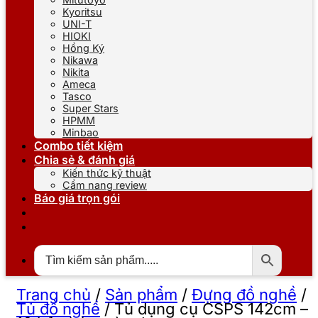
Kyoritsu
UNI-T
HIOKI
Hồng Ký
Nikawa
Nikita
Ameca
Tasco
Super Stars
HPMM
Minbao
Combo tiết kiệm
Chia sẻ & đánh giá
Kiến thức kỹ thuật
Cẩm nang review
Báo giá trọn gói
Trang chủ
/
Sản phẩm
/
Đựng đồ nghề
/
Tủ đồ nghề
/
Tủ dụng cụ CSPS 142cm –