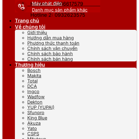
Máy phát điện
Hotline 1: 0866617579
Danh mục sản phẩm khác
Hotline 2: 0932623575
Trang chủ
Về chúng tôi
Giới thiệu
Hướng dẫn mua hàng
Phương thức thanh toán
Chính sách vận chuyển
Chính sách bảo hành
Chính sách bán hàng
Thương hiệu
Bosch
Makita
Total
DCA
Ingco
Wadfow
Dekton
YUP (YUPAI)
Sfunpro
King Blue
Akuza
Yato
CSPS
Mitutoyo