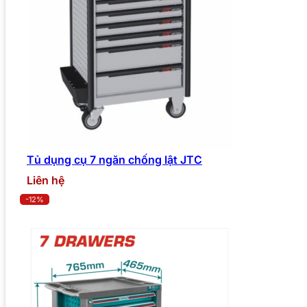
Tủ dụng cụ 7 ngăn chống lật JTC
Liên hệ
-12%