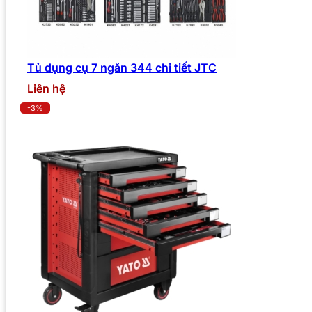
Tủ dụng cụ 7 ngăn 344 chi tiết JTC
Liên hệ
-3%