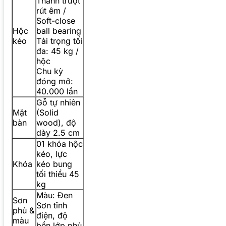
Thanh trượt
rút êm /
Soft-close
Hộc
ball bearing
kéo
Tải trọng tối
đa: 45 kg /
hộc
Chu kỳ
đóng mở:
40.000 lần
Gỗ tự nhiên
Mặt
(Solid
bàn
wood), độ
dày 2.5 cm
01 khóa hộc
kéo, lực
Khóa
kéo bung
tối thiểu 45
kg
Màu: Đen
Sơn
Sơn tĩnh
phủ &
điện, độ
màu
bền lớp phủ