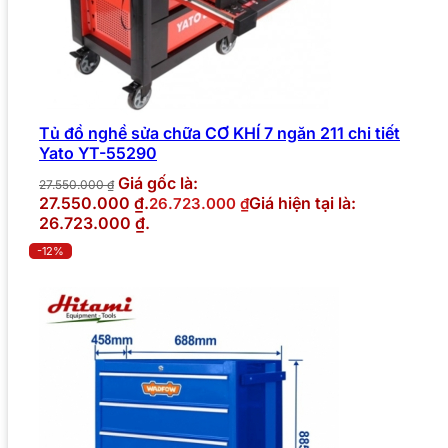
Tủ đồ nghề sửa chữa CƠ KHÍ 7 ngăn 211 chi tiết
Yato YT-55290
Giá gốc là:
27.550.000
₫
27.550.000 ₫.
Giá hiện tại là:
26.723.000
₫
26.723.000 ₫.
-12%