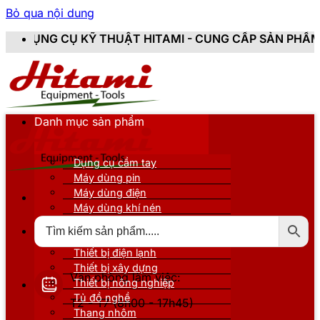
Bỏ qua nội dung
THUẬT HITAMI - CUNG CẤP SẢN PHẨM CHÍNH HÃNG, MỚI
Danh mục sản phẩm
Dụng cụ cầm tay
Máy dùng pin
Máy dùng điện
Máy dùng khí nén
Thiết bị đo kiểm
Thiết bị nâng đỡ
Thiết bị điện lạnh
Thiết bị xây dựng
Văn phòng làm việc:
Thiết bị nông nghiệp
Tủ đồ nghề
T2 - T7 (8h00 - 17h45)
Thang nhôm