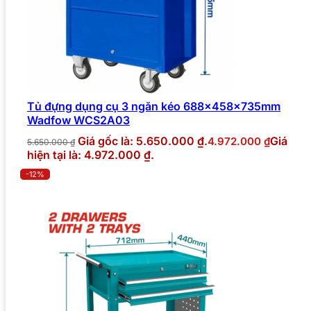
Tủ đựng dụng cụ 3 ngăn kéo 688x458x735mm
Wadfow WCS2A03
Giá gốc là: 5.650.000 ₫.
Giá
4.972.000
₫
5.650.000
₫
hiện tại là: 4.972.000 ₫.
-12%