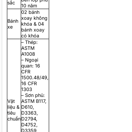
sắc
10 năm
02 bánh
xoay không
Bánh
khóa & 04
xe
bánh xoay
có khóa
– Thép:
ASTM
A1008
– Ngoại
quan: 16
CFR
1500.48/49,
16 CFR
1303
– Sơn phủ:
Vật
ASTM B117,
liệu &
D610,
tiêu
D3363,
chuẩn
D2794,
D4752,
D3359