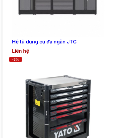
Hệ tủ dụng cụ đa ngăn JTC
Liên hệ
-3%