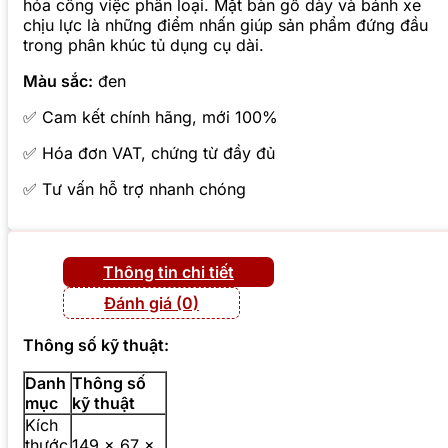
hóa công việc phân loại. Mặt bàn gỗ dày và bánh xe
chịu lực là những điểm nhấn giúp sản phẩm đứng đầu
trong phân khúc tủ dụng cụ dài.
Màu sắc:
đen
✅ Cam kết chính hãng, mới 100%
✅ Hóa đơn VAT, chứng từ đầy đủ
✅ Tư vấn hỗ trợ nhanh chóng
Thông tin chi tiết
Đánh giá (0)
Thông số kỹ thuật:
Danh
Thông số
mục
kỹ thuật
Kích
thước
149 × 67 ×