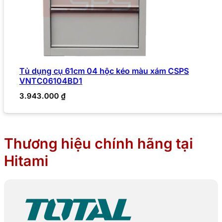
Tủ dụng cụ 61cm 04 hộc kéo màu xám CSPS
VNTC06104BD1
3.943.000
₫
Thương hiệu chính hãng tại
Hitami