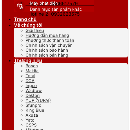
Máy phát điện
Hotline 1: 0866617579
Danh mục sản phẩm khác
Hotline 2: 0932623575
Trang chủ
Về chúng tôi
Giới thiệu
Hướng dẫn mua hàng
Phương thức thanh toán
Chính sách vận chuyển
Chính sách bảo hành
Chính sách bán hàng
Thương hiệu
Bosch
Makita
Total
DCA
Ingco
Wadfow
Dekton
YUP (YUPAI)
Sfunpro
King Blue
Akuza
Yato
CSPS
Mitutoyo