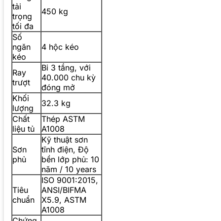
tải
450 kg
trọng
tối đa
Số
ngăn
4 hộc kéo
kéo
Bi 3 tầng, với
Ray
40.000 chu kỳ
trượt
đóng mở
Khối
32.3 kg
lượng
Chất
Thép ASTM
liệu tủ
A1008
Kỹ thuật sơn
Sơn
tĩnh điện, Độ
phủ
bền lớp phủ: 10
năm / 10 years
ISO 9001:2015,
Tiêu
ANSI/BIFMA
chuẩn
X5.9, ASTM
A1008
Chứng