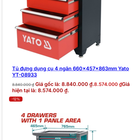
Tủ đựng dụng cụ 4 ngăn 660x457x863mm Yato
YT-08933
Giá gốc là: 8.840.000 ₫.
Giá
8.574.000
₫
8.840.000
₫
hiện tại là: 8.574.000 ₫.
-12%