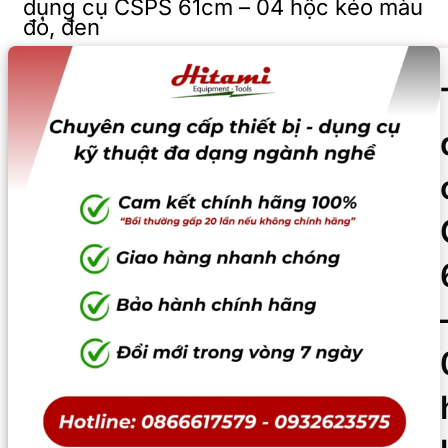
dụng cụ CSPS 61cm – 04 hộc kéo màu
đỏ, đen