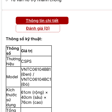
Thông tin chi tiết
Đánh giá (0)
Thông số kỹ thuật:
Thông
Giá trị
số
Thương
CSPS
hiệu
VNTC06104BB1
(Đen) /
Model
VNTC06104BC1
(Đỏ)
Kích
61cm (rộng) ×
thước
40cm (sâu) ×
sử
76cm (cao)
dụng
Tổng