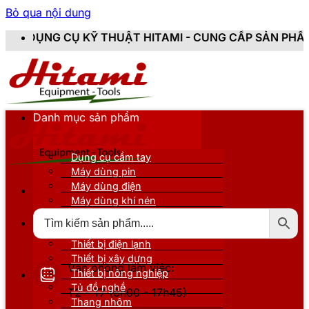
Bỏ qua nội dung
Ỹ THUẬT HITAMI - CUNG CẤP SẢN PHẨM CHÍNH HÃNG, 
Danh mục sản phẩm
Dụng cụ cầm tay
Máy dùng pin
Máy dùng điện
Máy dùng khí nén
Thiết bị đo kiểm
Thiết bị nâng đỡ
Thiết bị điện lạnh
Thiết bị xây dựng
Văn phòng làm việc:
Thiết bị nông nghiệp
Tủ đồ nghề
T2 - T7 (8h00 - 17h45)
Thang nhôm