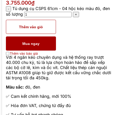
3.755.000₫
Tủ dụng cụ CSPS 61cm - 04 hộc kéo màu đỏ, đen
số lượng
Thêm vào giỏ
Mua ngay
Thêm vào báo giá
Với 4 ngăn kéo chuyên dụng và hệ thống ray trượt
40.000 chu kỳ, tủ là lựa chọn hoàn hảo để sắp xếp
các bộ cờ lê, kìm và ốc vít. Chất liệu thép cán nguội
ASTM A1008 giúp tủ giữ được kết cấu vững chắc dưới
tải trọng tối đa 450kg.
Màu sắc:
đỏ, đen
✅ Cam kết chính hãng, mới 100%
✅ Hóa đơn VAT, chứng từ đầy đủ
✅ Tư vấn hỗ trợ nhanh chóng