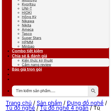
Kyoritsu
UNI-T
HIOKI
Hồng Ký
Nikawa
Nikita
Ameca
Tasco
Super Stars
HPMM
Minbao
Combo tiết kiệm
Chia sẻ & đánh giá
Kiến thức kỹ thuật
Cẩm nang review
Báo giá trọn gói
Trang chủ
/
Sản phẩm
/
Đựng đồ nghề
/
Tủ đồ nghề
/
Tủ đồ nghề 4 ngăn
/
Tủ