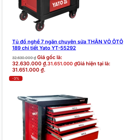
Tủ đồ nghề 7 ngăn chuyên sửa THÂN VỎ ÔTÔ
189 chi tiết Yato YT-55292
Giá gốc là:
32.630.000
₫
32.630.000 ₫.
Giá hiện tại là:
31.651.000
₫
31.651.000 ₫.
-3%