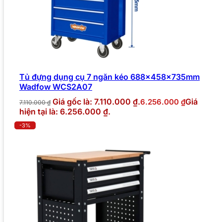
Tủ đựng dụng cụ 7 ngăn kéo 688x458x735mm
Wadfow WCS2A07
Giá gốc là: 7.110.000 ₫.
Giá
6.256.000
₫
7.110.000
₫
hiện tại là: 6.256.000 ₫.
-3%