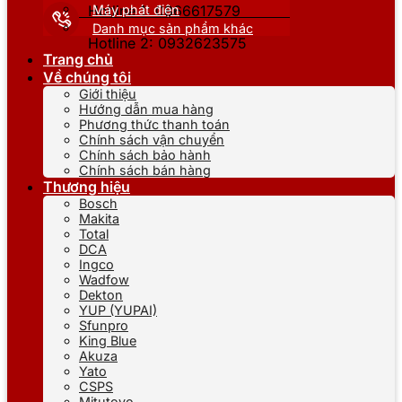
Máy phát điện
Hotline 1: 0866617579
Danh mục sản phẩm khác
Hotline 2: 0932623575
Trang chủ
Về chúng tôi
Giới thiệu
Hướng dẫn mua hàng
Phương thức thanh toán
Chính sách vận chuyển
Chính sách bảo hành
Chính sách bán hàng
Thương hiệu
Bosch
Makita
Total
DCA
Ingco
Wadfow
Dekton
YUP (YUPAI)
Sfunpro
King Blue
Akuza
Yato
CSPS
Mitutoyo