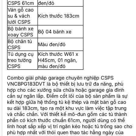
CSPS 61cm
đen/đỏ
Ván gỗ cao
su & vách
Kích thước 183cm
lưới CSPS
Bộ bánh xe
Bộ 04 bánh xe
xoay CSPS
Bộ chân tủ
Màu đen/đỏ
CSPS
Tủ dụng cụ
Kích thước W61 x
treo tường
H45cm, 01 ngăn,
CSPS
màu đen/đỏ
Combo giải pháp garage chuyên nghiệp CSPS
VNCBPG183DVT là bộ thiết bị lưu trữ đa năng, phù
hợp cho các xưởng sửa chữa hoặc garage gia đình
cần sự ngăn lắp. Điểm cốt lõi của bộ sản phẩm là sự
kết hợp giữa hệ thống tủ kệ thép và mặt bàn gỗ cao
su dài 183cm, tạo ra một khu vực làm việc tập trung
và chắc chắn. Với thiết kế mô-đun gồm các tủ thành
phần có kích thước chuẩn 61cm, người dùng có thể
linh hoạt sắp xếp vị trí ngăn kéo hoặc tủ trống sao cho
phù hợp nhất với thói quen thao tác hằng ngày của