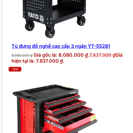
Tủ đựng đồ nghề cao cấp 3 ngăn YT-55281
Giá gốc là: 8.080.000 ₫.
Giá
7.837.000
₫
8.080.000
₫
hiện tại là: 7.837.000 ₫.
-3%