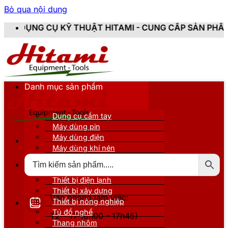
Bỏ qua nội dung
 THUẬT HITAMI - CUNG CẤP SẢN PHẨM CHÍNH HÃNG, M
Danh mục sản phẩm
Dụng cụ cầm tay
Máy dùng pin
Máy dùng điện
Máy dùng khí nén
Thiết bị đo kiểm
Thiết bị nâng đỡ
Thiết bị điện lạnh
Thiết bị xây dựng
Văn phòng làm việc:
Thiết bị nông nghiệp
Tủ đồ nghề
T2 - T7 (8h00 - 17h45)
Thang nhôm