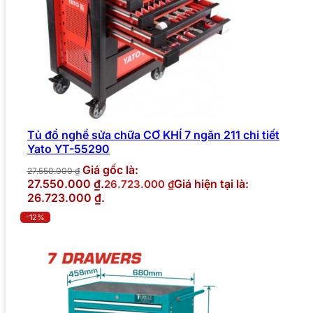
Tủ đồ nghề sửa chữa CƠ KHÍ 7 ngăn 211 chi tiết
Yato YT-55290
Giá gốc là:
27.550.000
₫
27.550.000 ₫.
Giá hiện tại là:
26.723.000
₫
26.723.000 ₫.
-12%