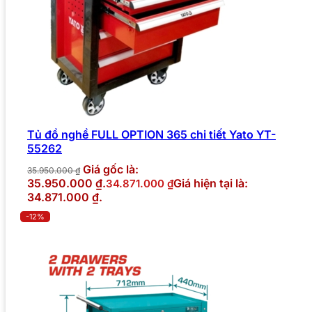
Tủ đồ nghề FULL OPTION 365 chi tiết Yato YT-
55262
Giá gốc là:
35.950.000
₫
35.950.000 ₫.
Giá hiện tại là:
34.871.000
₫
34.871.000 ₫.
-12%