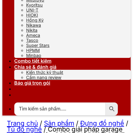
Kyoritsu
UNI-T
HIOKI
Hồng Ký
Nikawa
Nikita
Ameca
Tasco
Super Stars
HPMM
Minbao
Combo tiết kiệm
Chia sẻ & đánh giá
Kiến thức kỹ thuật
Cẩm nang review
Báo giá trọn gói
Trang chủ
/
Sản phẩm
/
Đựng đồ nghề
/
Tủ đồ nghề
/
Combo giải pháp garage