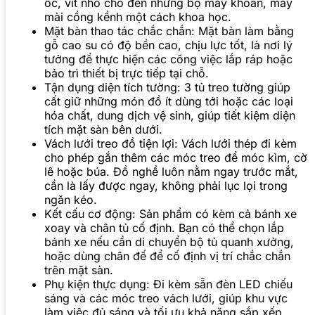
ốc, vít nhỏ cho đến những bộ máy khoan, máy
mài cồng kềnh một cách khoa học.
Mặt bàn thao tác chắc chắn: Mặt bàn làm bằng
gỗ cao su có độ bền cao, chịu lực tốt, là nơi lý
tưởng để thực hiện các công việc lắp ráp hoặc
bảo trì thiết bị trực tiếp tại chỗ.
Tận dụng diện tích tường: 3 tủ treo tường giúp
cất giữ những món đồ ít dùng tới hoặc các loại
hóa chất, dung dịch vệ sinh, giúp tiết kiệm diện
tích mặt sàn bên dưới.
Vách lưới treo đồ tiện lợi: Vách lưới thép đi kèm
cho phép gắn thêm các móc treo để móc kìm, cờ
lê hoặc búa. Đồ nghề luôn nằm ngay trước mắt,
cần là lấy được ngay, không phải lục lọi trong
ngăn kéo.
Kết cấu cơ động: Sản phẩm có kèm cả bánh xe
xoay và chân tủ cố định. Bạn có thể chọn lắp
bánh xe nếu cần di chuyển bộ tủ quanh xưởng,
hoặc dùng chân đế để cố định vị trí chắc chắn
trên mặt sàn.
Phụ kiện thực dụng: Đi kèm sẵn đèn LED chiếu
sáng và các móc treo vách lưới, giúp khu vực
làm việc đủ sáng và tối ưu khả năng sắp xếp