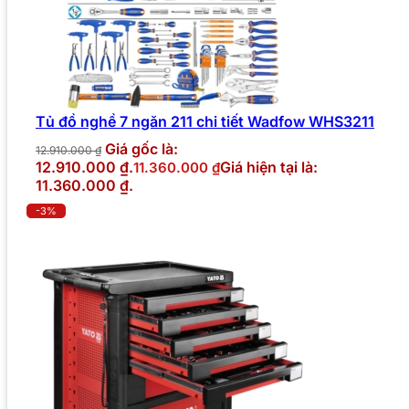
Tủ đồ nghề 7 ngăn 211 chi tiết Wadfow WHS3211
Giá gốc là:
12.910.000
₫
12.910.000 ₫.
Giá hiện tại là:
11.360.000
₫
11.360.000 ₫.
-3%