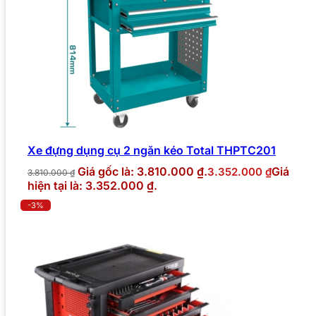
Xe đựng dụng cụ 2 ngăn kéo Total THPTC201
Giá gốc là: 3.810.000 ₫.
Giá
3.352.000
₫
3.810.000
₫
hiện tại là: 3.352.000 ₫.
-3%