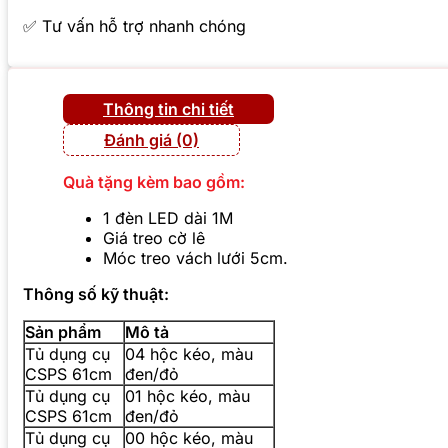
✅ Tư vấn hỗ trợ nhanh chóng
Thông tin chi tiết
Đánh giá (0)
Quà tặng kèm bao gồm:
1 đèn LED dài 1M
Giá treo cờ lê
Móc treo vách lưới 5cm.
Thông số kỹ thuật:
Sản phẩm
Mô tả
Tủ dụng cụ
04 hộc kéo, màu
CSPS 61cm
đen/đỏ
Tủ dụng cụ
01 hộc kéo, màu
CSPS 61cm
đen/đỏ
Tủ dụng cụ
00 hộc kéo, màu