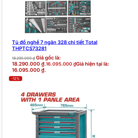
Tủ đồ nghề 7 ngăn 328 chi tiết Total
THPTCS73281
Giá gốc là:
18.290.000
₫
18.290.000 ₫.
Giá hiện tại là:
16.095.000
₫
16.095.000 ₫.
-12%