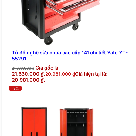
Tủ đồ nghề sửa chữa cao cấp 141 chi tiết Yato YT-
55291
Giá gốc là:
21.630.000
₫
21.630.000 ₫.
Giá hiện tại là:
20.981.000
₫
20.981.000 ₫.
-3%