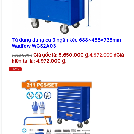
Tủ đựng dụng cụ 3 ngăn kéo 688x458x735mm
Wadfow WCS2A03
Giá gốc là: 5.650.000 ₫.
Giá
4.972.000
₫
5.650.000
₫
hiện tại là: 4.972.000 ₫.
-12%