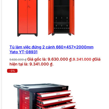
Tủ làm việc đứng 2 cánh 660x457x2000mm
Yato YT-08931
Giá gốc là: 9.630.000 ₫.
Giá
9.341.000
₫
9.630.000
₫
hiện tại là: 9.341.000 ₫.
-3%