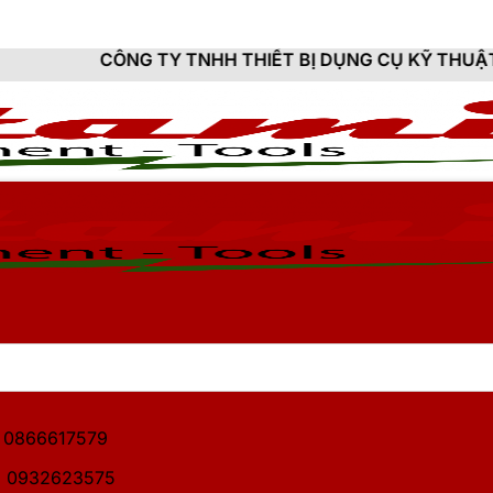
 TY TNHH THIẾT BỊ DỤNG CỤ KỸ THUẬT HITAMI - CUN
1: 0866617579
2: 0932623575