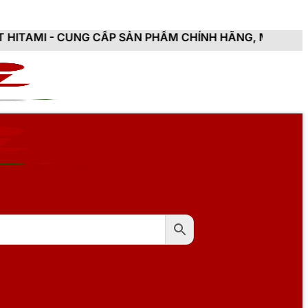
G CẤP SẢN PHẨM CHÍNH HÃNG, MỚI 100%, ĐẦY ĐỦ CHỨ