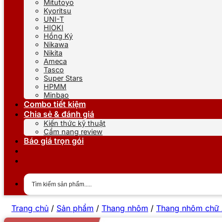
Mitutoyo
Kyoritsu
UNI-T
HIOKI
Hồng Ký
Nikawa
Nikita
Ameca
Tasco
Super Stars
HPMM
Minbao
Combo tiết kiệm
Chia sẻ & đánh giá
Kiến thức kỹ thuật
Cẩm nang review
Báo giá trọn gói
Trang chủ
/
Sản phẩm
/
Thang nhôm
/
Thang nhôm chữ