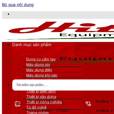
Bỏ qua nội dung
CÔNG
Danh mục sản phẩm
Dụng cụ cầm tay
Máy dùng pin
Máy dùng điện
Máy dùng khí nén
Thiết bị đo kiểm
Thiết bị nâng đỡ
Thiết bị điện lạnh
Thiết bị xây dựng
Văn phòng làm việc:
Hotline 
Thiết bị nông nghiệp
Tủ đồ nghề
T2 - T7 (8h00 - 17h45)
Hotline 
Thang nhôm