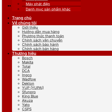
Máy phát điện
Danh mục sản phẩm khác
Trang chủ
Về chúng tôi
Giới thiệu
Hướng dẫn mua hàng
Phương thức thanh toán
Chính sách vận chuyển
Chính sách bảo hành
Chính sách bán hàng
Thương hiệu
Bosch
Makita
Total
DCA
Ingco
Wadfow
Dekton
YUP (YUPAI)
Sfunpro
King Blue
Akuza
Yato
CSPS