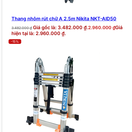
Thang nhôm rút chữ A 2.5m Nikita NKT-AID50
Giá gốc là: 3.482.000 ₫.
Giá
2.960.000
₫
3.482.000
₫
hiện tại là: 2.960.000 ₫.
-15%