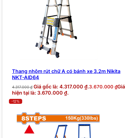
Thang nhôm rút chữ A có bánh xe 3.2m Nikita
NKT-AID64
Giá gốc là: 4.317.000 ₫.
Giá
3.670.000
₫
4.317.000
₫
hiện tại là: 3.670.000 ₫.
-12%