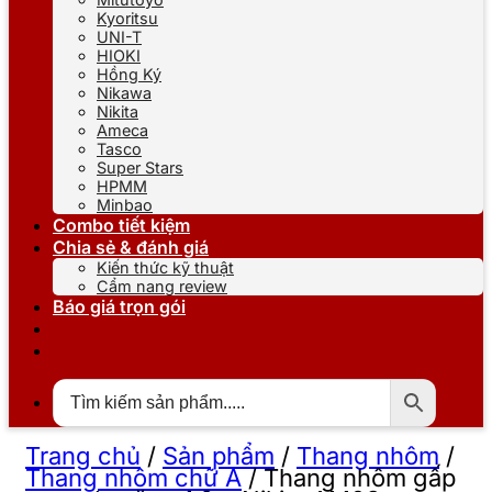
Kyoritsu
UNI-T
HIOKI
Hồng Ký
Nikawa
Nikita
Ameca
Tasco
Super Stars
HPMM
Minbao
Combo tiết kiệm
Chia sẻ & đánh giá
Kiến thức kỹ thuật
Cẩm nang review
Báo giá trọn gói
Trang chủ
/
Sản phẩm
/
Thang nhôm
/
Thang nhôm chữ A
/
Thang nhôm gấp