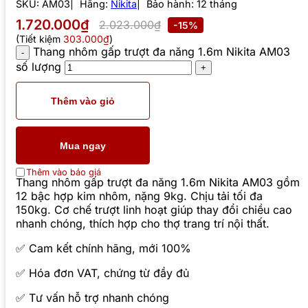
SKU:
AM03
Hãng:
Nikita
Bảo hành: 12 tháng
1.720.000₫
2.023.000₫
-15%
(Tiết kiệm
303.000₫
)
Thang nhôm gấp trượt đa năng 1.6m Nikita AM03
số lượng
Thêm vào giỏ
Mua ngay
Thêm vào báo giá
Thang nhôm gấp trượt đa năng 1.6m Nikita AM03 gồm
12 bậc hợp kim nhôm, nặng 9kg. Chịu tải tối đa
150kg. Cơ chế trượt linh hoạt giúp thay đổi chiều cao
nhanh chóng, thích hợp cho thợ trang trí nội thất.
✅ Cam kết chính hãng, mới 100%
✅ Hóa đơn VAT, chứng từ đầy đủ
✅ Tư vấn hỗ trợ nhanh chóng