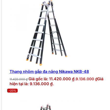
Thang nhôm gấp đa năng Nikawa NKB-48
Giá gốc là: 11.420.000 ₫.
Giá
9.136.000
₫
11.420.000
₫
hiện tại là: 9.136.000 ₫.
-20%