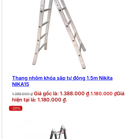
Thang nhôm khóa sập tự động 1.5m Nikita
NIKA15
Giá gốc là: 1.388.000 ₫.
Giá
1.180.000
₫
1.388.000
₫
hiện tại là: 1.180.000 ₫.
-20%