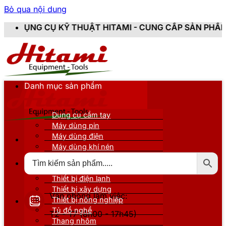
Bỏ qua nội dung
KỸ THUẬT HITAMI - CUNG CẤP SẢN PHẨM CHÍNH HÃNG,
Danh mục sản phẩm
Dụng cụ cầm tay
Máy dùng pin
Máy dùng điện
Máy dùng khí nén
Thiết bị đo kiểm
Thiết bị nâng đỡ
Thiết bị điện lạnh
Thiết bị xây dựng
Văn phòng làm việc:
Thiết bị nông nghiệp
Tủ đồ nghề
T2 - T7 (8h00 - 17h45)
Thang nhôm