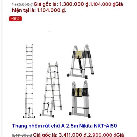
Giá gốc là: 1.380.000 ₫.
Giá
1.104.000
₫
1.380.000
₫
hiện tại là: 1.104.000 ₫.
-15%
Thang nhôm rút chữ A 2.5m Nikita NKT-AI50
Giá gốc là: 3.411.000 ₫.
Giá
2.900.000
₫
3.411.000
₫