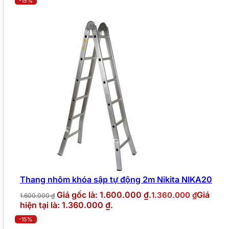
-15%
Thang nhôm khóa sập tự động 2m Nikita NIKA20
Giá gốc là: 1.600.000 ₫.
Giá
1.360.000
₫
1.600.000
₫
hiện tại là: 1.360.000 ₫.
-15%