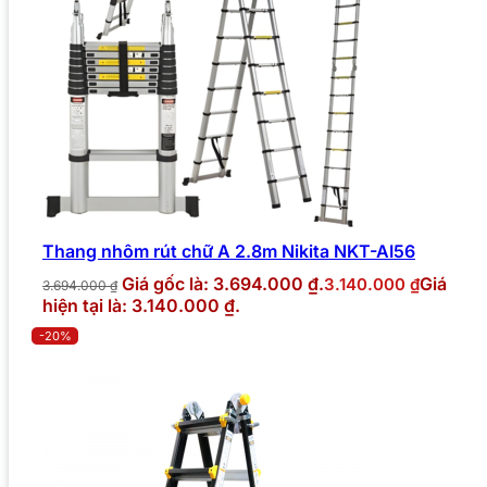
Thang nhôm rút chữ A 2.8m Nikita NKT-AI56
Giá gốc là: 3.694.000 ₫.
Giá
3.140.000
₫
3.694.000
₫
hiện tại là: 3.140.000 ₫.
-20%