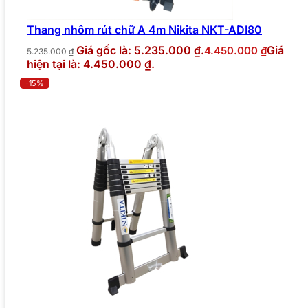
Thang nhôm rút chữ A 4m Nikita NKT-ADI80
Giá gốc là: 5.235.000 ₫.
Giá
4.450.000
₫
5.235.000
₫
hiện tại là: 4.450.000 ₫.
-15%