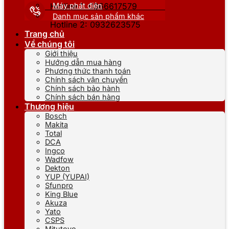
Máy phát điện
Hotline 1: 0866617579
Danh mục sản phẩm khác
Hotline 2: 0932623575
Trang chủ
Về chúng tôi
Giới thiệu
Hướng dẫn mua hàng
Phương thức thanh toán
Chính sách vận chuyển
Chính sách bảo hành
Chính sách bán hàng
Thương hiệu
Bosch
Makita
Total
DCA
Ingco
Wadfow
Dekton
YUP (YUPAI)
Sfunpro
King Blue
Akuza
Yato
CSPS
Mitutoyo