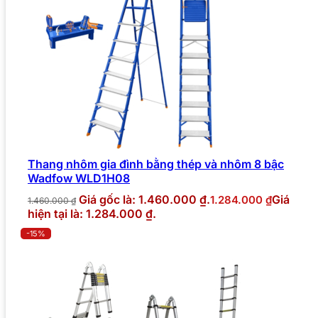
Thang nhôm gia đình bằng thép và nhôm 8 bậc
Wadfow WLD1H08
Giá gốc là: 1.460.000 ₫.
Giá
1.284.000
₫
1.460.000
₫
hiện tại là: 1.284.000 ₫.
-15%