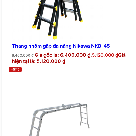
Thang nhôm gấp đa năng Nikawa NKB-45
Giá gốc là: 6.400.000 ₫.
Giá
5.120.000
₫
6.400.000
₫
hiện tại là: 5.120.000 ₫.
-15%