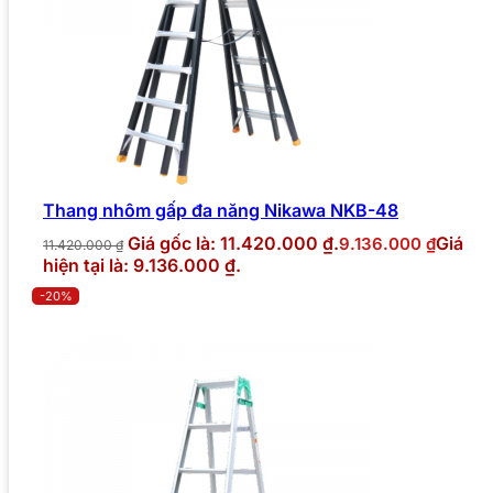
Thang nhôm gấp đa năng Nikawa NKB-48
Giá gốc là: 11.420.000 ₫.
Giá
9.136.000
₫
11.420.000
₫
hiện tại là: 9.136.000 ₫.
-20%