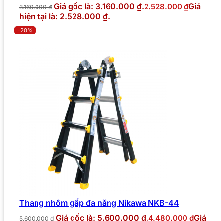
Giá gốc là: 3.160.000 ₫.
Giá
2.528.000
₫
3.160.000
₫
hiện tại là: 2.528.000 ₫.
-20%
Thang nhôm gấp đa năng Nikawa NKB-44
Giá gốc là: 5.600.000 ₫.
Giá
4.480.000
₫
5.600.000
₫