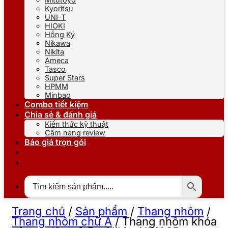
Kyoritsu
UNI-T
HIOKI
Hồng Ký
Nikawa
Nikita
Ameca
Tasco
Super Stars
HPMM
Minbao
Combo tiết kiệm
Chia sẻ & đánh giá
Kiến thức kỹ thuật
Cẩm nang review
Báo giá trọn gói
Trang chủ
/
Sản phẩm
/
Thang nhôm
/
Thang nhôm chữ A
/
Thang nhôm khóa