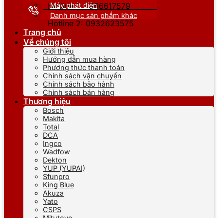
Máy phát điện
Hotline 1: 0866617579
Danh mục sản phẩm khác
Hotline 2: 0932623575
Trang chủ
Về chúng tôi
Giới thiệu
Hướng dẫn mua hàng
Phương thức thanh toán
Chính sách vận chuyển
Chính sách bảo hành
Chính sách bán hàng
Thương hiệu
Bosch
Makita
Total
DCA
Ingco
Wadfow
Dekton
YUP (YUPAI)
Sfunpro
King Blue
Akuza
Yato
CSPS
Mitutoyo