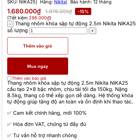
SKU:
NIKA25
Hãng:
Nikita
Bảo hành: 12 tháng
1.680.000₫
1.976.000₫
-15%
(Tiết kiệm
296.000₫
)
Thang nhôm khóa sập tự động 2.5m Nikita NIKA25
số lượng
Thêm vào giỏ
Mua ngay
Thêm vào báo giá
Thang nhôm khóa sập tự động 2.5m Nikita NIKA25
cấu tạo 2×8 bậc nhôm, chịu tải tối đa 150kg. Nặng
8.5kg, thang có thể xếp gọn dễ dàng. Hệ thống khóa
tự động giúp tăng độ an toàn và ổn định khi thao tác.
✅ Cam kết chính hãng, mới 100%
✅ Hóa đơn VAT, chứng từ đầy đủ
✅ Tư vấn hỗ trợ nhanh chóng