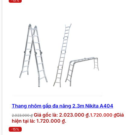
-15%
Thang nhôm gấp đa năng 2.3m Nikita A404
Giá gốc là: 2.023.000 ₫.
Giá
1.720.000
₫
2.023.000
₫
hiện tại là: 1.720.000 ₫.
-15%