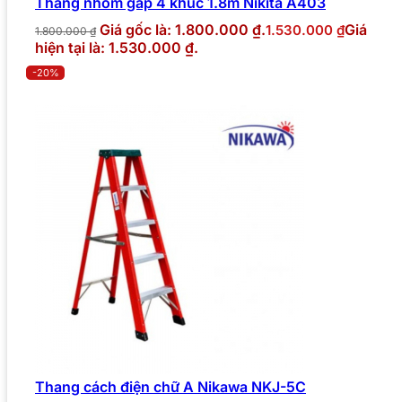
Thang nhôm gấp 4 khúc 1.8m Nikita A403
Giá gốc là: 1.800.000 ₫.
Giá
1.530.000
₫
1.800.000
₫
hiện tại là: 1.530.000 ₫.
-20%
Thang cách điện chữ A Nikawa NKJ-5C