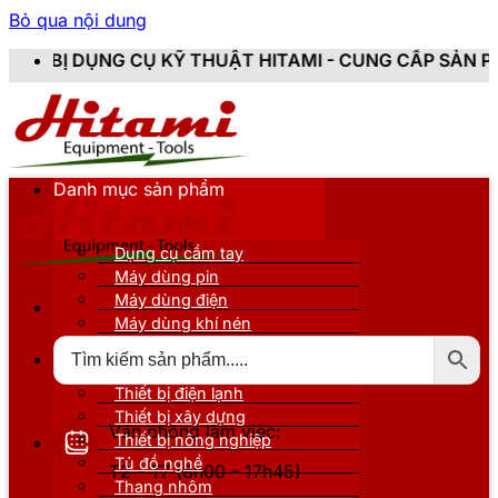
Bỏ qua nội dung
 CỤ KỸ THUẬT HITAMI - CUNG CẤP SẢN PHẨM CHÍNH HÃ
Danh mục sản phẩm
Dụng cụ cầm tay
Máy dùng pin
Máy dùng điện
Máy dùng khí nén
Thiết bị đo kiểm
Thiết bị nâng đỡ
Thiết bị điện lạnh
Thiết bị xây dựng
Văn phòng làm việc:
Thiết bị nông nghiệp
Tủ đồ nghề
T2 - T7 (8h00 - 17h45)
Thang nhôm