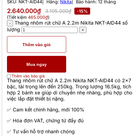
SKU:
NKT-AID44
Hãng:
Nikita
Bảo hành: 12 tháng
2.640.000₫
3.105.000₫
-15%
(Tiết kiệm
465.000₫
)
Thang nhôm rút chữ A 2.2m Nikita NKT-AID44 số
lượng
Thêm vào giỏ
Mua ngay
Thêm vào báo giá
Thang nhôm rút chữ A 2.2m Nikita NKT-AID44 có 2×7
bậc, tải trọng lên đến 250kg. Trọng lượng 16.5kg, tích
hợp 2 bánh xe giúp di chuyển nhẹ nhàng, phù hợp cho
việc lắp đặt thiết bị nặng.
✅ Cam kết chính hãng, mới 100%
✅ Hóa đơn VAT, chứng từ đầy đủ
✅ Tư vấn hỗ trợ nhanh chóng