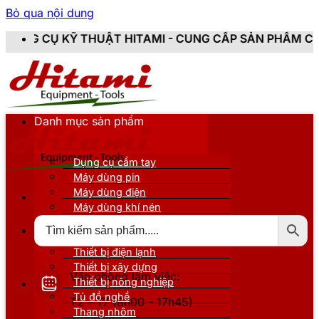
Bỏ qua nội dung
THUẬT HITAMI - CUNG CẤP SẢN PHẨM CHÍNH HÃNG, MỚ
Danh mục sản phẩm
Dụng cụ cầm tay
Máy dùng pin
Máy dùng điện
Máy dùng khí nén
Thiết bị đo kiểm
Thiết bị nâng đỡ
Thiết bị điện lạnh
Thiết bị xây dựng
Văn phòng làm việc:
Thiết bị nông nghiệp
Tủ đồ nghề
T2 - T7 (8h00 - 17h45)
Thang nhôm