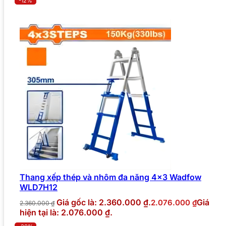
-12%
Thang xếp thép và nhôm đa năng 4×3 Wadfow
WLD7H12
Giá gốc là: 2.360.000 ₫.
Giá
2.076.000
₫
2.360.000
₫
hiện tại là: 2.076.000 ₫.