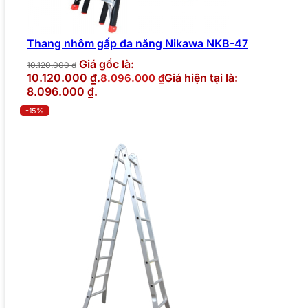
Thang nhôm gấp đa năng Nikawa NKB-47
Giá gốc là:
10.120.000
₫
10.120.000 ₫.
Giá hiện tại là:
8.096.000
₫
8.096.000 ₫.
-15%