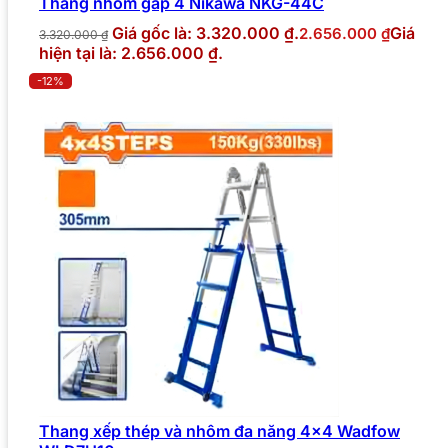
Thang nhôm gấp 4 Nikawa NKG-44C
Giá gốc là: 3.320.000 ₫.
Giá
2.656.000
₫
3.320.000
₫
hiện tại là: 2.656.000 ₫.
-12%
Thang xếp thép và nhôm đa năng 4×4 Wadfow