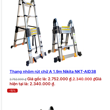
Thang nhôm rút chữ A 1.9m Nikita NKT-AID38
Giá gốc là: 2.752.000 ₫.
Giá
2.340.000
₫
2.752.000
₫
hiện tại là: 2.340.000 ₫.
-15%