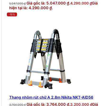
Giá gốc là: 5.047.000 ₫.
Giá
4.290.000
₫
5.047.000
₫
hiện tại là: 4.290.000 ₫.
-15%
Thang nhôm rút chữ A 2.8m Nikita NKT-AID56
Giá gốc là: 3.764.000 ₫.
Giá
3.200.000
₫
3.764.000
₫