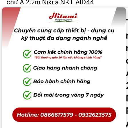
chữ A 2.2m Nikita NKT-AID44