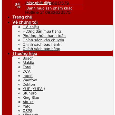
Máy phát điện
Hotline 1: 0866617579
Danh mục sản phẩm khác
Hotline 2: 0932623575
Trang chủ
Về chúng tôi
Giới thiệu
Hướng dẫn mua hàng
Phương thức thanh toán
Chính sách vận chuyển
Chính sách bảo hành
Chính sách bán hàng
Thương hiệu
Bosch
Makita
Total
DCA
Ingco
Wadfow
Dekton
YUP (YUPAI)
Sfunpro
King Blue
Akuza
Yato
CSPS
Mitutoyo