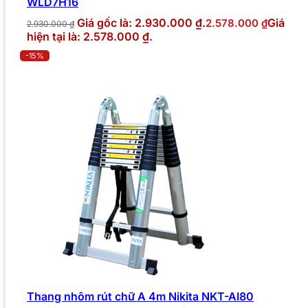
WLD7H16
Giá gốc là: 2.930.000 ₫.
Giá
2.578.000
₫
2.930.000
₫
hiện tại là: 2.578.000 ₫.
-15%
Thang nhôm rút chữ A 4m Nikita NKT-AI80