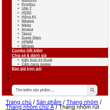
Kyoritsu
UNI-T
HIOKI
Hồng Ký
Nikawa
Nikita
Ameca
Tasco
Super Stars
HPMM
Minbao
Combo tiết kiệm
Chia sẻ & đánh giá
Kiến thức kỹ thuật
Cẩm nang review
Báo giá trọn gói
Trang chủ
/
Sản phẩm
/
Thang nhôm
/
Thang nhôm chữ A
/
Thang nhôm rút