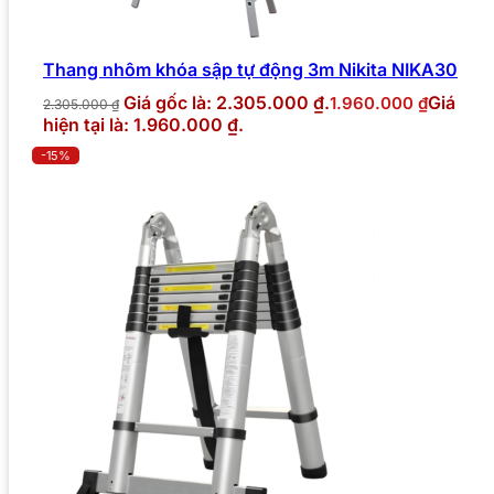
Thang nhôm khóa sập tự động 3m Nikita NIKA30
Giá gốc là: 2.305.000 ₫.
Giá
1.960.000
₫
2.305.000
₫
hiện tại là: 1.960.000 ₫.
-15%