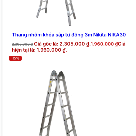
Thang nhôm khóa sập tự động 3m Nikita NIKA30
Giá gốc là: 2.305.000 ₫.
Giá
1.960.000
₫
2.305.000
₫
hiện tại là: 1.960.000 ₫.
-15%