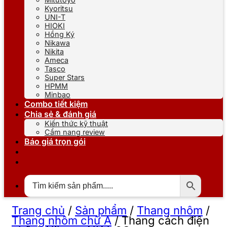
Kyoritsu
UNI-T
HIOKI
Hồng Ký
Nikawa
Nikita
Ameca
Tasco
Super Stars
HPMM
Minbao
Combo tiết kiệm
Chia sẻ & đánh giá
Kiến thức kỹ thuật
Cẩm nang review
Báo giá trọn gói
Trang chủ
/
Sản phẩm
/
Thang nhôm
/
Thang nhôm chữ A
/
Thang cách điện