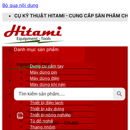
Bỏ qua nội dung
ẬT HITAMI - CUNG CẤP SẢN PHẨM CHÍNH HÃNG, MỚI 1
Danh mục sản phẩm
Dụng cụ cầm tay
Máy dùng pin
Máy dùng điện
Máy dùng khí nén
Thiết bị đo kiểm
Thiết bị nâng đỡ
Thiết bị điện lạnh
Thiết bị xây dựng
Văn phòng làm việc:
Thiết bị nông nghiệp
Tủ đồ nghề
T2 - T7 (8h00 - 17h45)
Thang nhôm