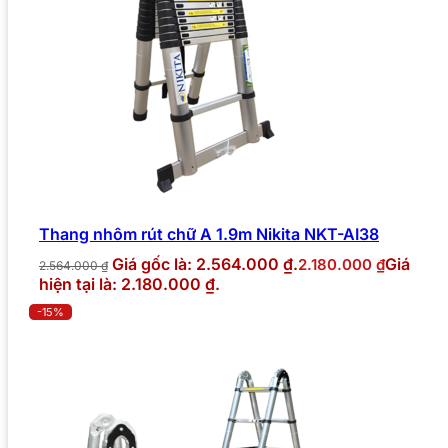
Thang nhôm rút chữ A 1.9m Nikita NKT-AI38
Giá gốc là: 2.564.000 ₫.
Giá
2.180.000
₫
2.564.000
₫
hiện tại là: 2.180.000 ₫.
-15%