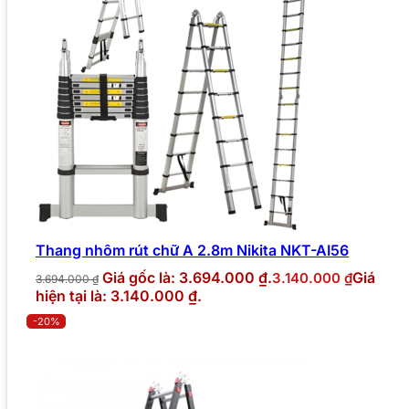
Thang nhôm rút chữ A 2.8m Nikita NKT-AI56
Giá gốc là: 3.694.000 ₫.
Giá
3.140.000
₫
3.694.000
₫
hiện tại là: 3.140.000 ₫.
-20%