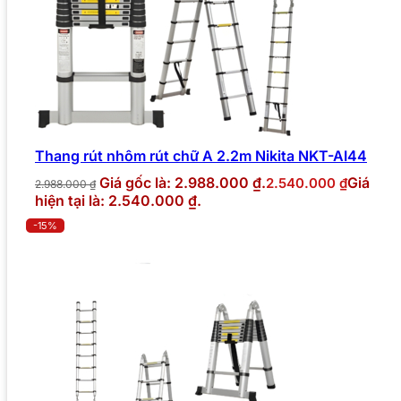
Thang rút nhôm rút chữ A 2.2m Nikita NKT-AI44
Giá gốc là: 2.988.000 ₫.
Giá
2.540.000
₫
2.988.000
₫
hiện tại là: 2.540.000 ₫.
-15%