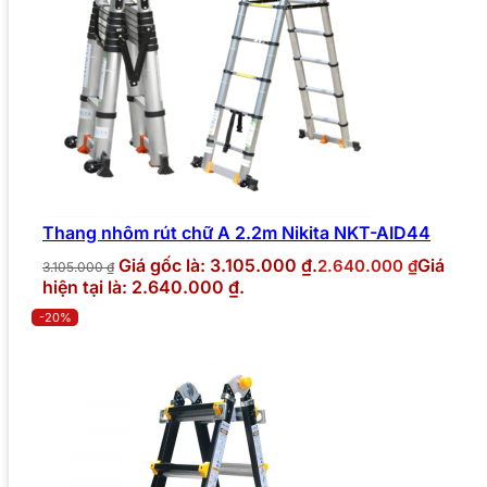
Thang nhôm rút chữ A 2.2m Nikita NKT-AID44
Giá gốc là: 3.105.000 ₫.
Giá
2.640.000
₫
3.105.000
₫
hiện tại là: 2.640.000 ₫.
-20%