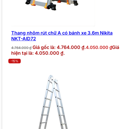
Thang nhôm rút chữ A có bánh xe 3.6m Nikita
NKT-AID72
Giá gốc là: 4.764.000 ₫.
Giá
4.050.000
₫
4.764.000
₫
hiện tại là: 4.050.000 ₫.
-15%