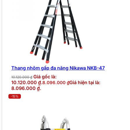
Thang nhôm gấp đa năng Nikawa NKB-47
Giá gốc là:
10.120.000
₫
10.120.000 ₫.
Giá hiện tại là:
8.096.000
₫
8.096.000 ₫.
-15%