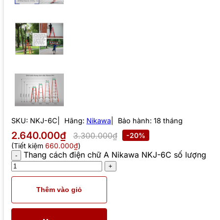
SKU:
NKJ-6C
Hãng:
Nikawa
Bảo hành: 18 tháng
2.640.000₫
3.300.000₫
-20%
(Tiết kiệm
660.000₫
)
Thang cách điện chữ A Nikawa NKJ-6C số lượng
Thêm vào giỏ