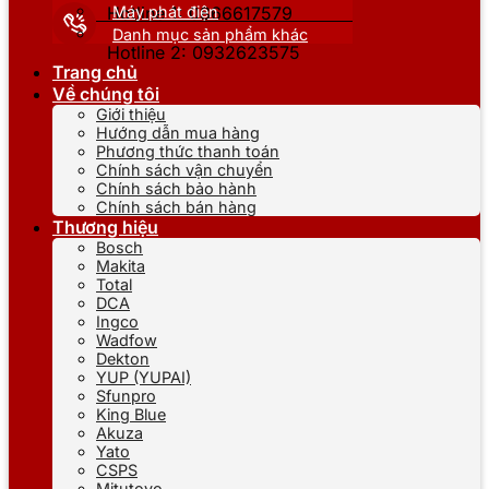
Máy phát điện
Hotline 1: 0866617579
Danh mục sản phẩm khác
Hotline 2: 0932623575
Trang chủ
Về chúng tôi
Giới thiệu
Hướng dẫn mua hàng
Phương thức thanh toán
Chính sách vận chuyển
Chính sách bảo hành
Chính sách bán hàng
Thương hiệu
Bosch
Makita
Total
DCA
Ingco
Wadfow
Dekton
YUP (YUPAI)
Sfunpro
King Blue
Akuza
Yato
CSPS
Mitutoyo