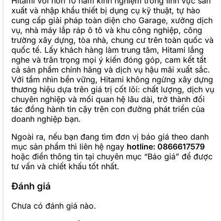
Hitami với hơn 10 năm kinh nghiệm trong lĩnh vực sản
xuất và nhập khẩu thiết bị dụng cụ kỹ thuật, tự hào
cung cấp giải pháp toàn diện cho Garage, xưởng dịch
vụ, nhà máy lắp ráp ô tô và khu công nghiệp, công
trường xây dựng, tòa nhà, chung cư trên toàn quốc và
quốc tế. Lấy khách hàng làm trung tâm, Hitami lắng
nghe và trân trọng mọi ý kiến đóng góp, cam kết tất
cả sản phẩm chính hãng và dịch vụ hậu mãi xuất sắc.
Với tầm nhìn bền vững, Hitami không ngừng xây dựng
thương hiệu dựa trên giá trị cốt lõi: chất lượng, dịch vụ
chuyên nghiệp và mối quan hệ lâu dài, trở thành đối
tác đồng hành tin cậy trên con đường phát triển của
doanh nghiệp bạn.
Ngoài ra, nếu bạn đang tìm đơn vị báo giá theo danh
mục sản phẩm thì liên hệ ngay
hotline: 0866617579
hoặc điền thông tin tại chuyên mục “Báo giá” để được
tư vấn và chiết khấu tốt nhất.
Đánh giá
Chưa có đánh giá nào.