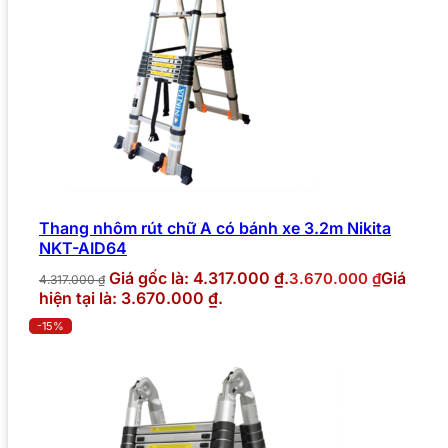
Thang nhôm rút chữ A có bánh xe 3.2m Nikita
NKT-AID64
Giá gốc là: 4.317.000 ₫.
Giá
3.670.000
₫
4.317.000
₫
hiện tại là: 3.670.000 ₫.
-15%