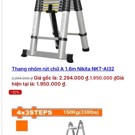
Thang nhôm rút chữ A 1.6m Nikita NKT-AI32
Giá gốc là: 2.294.000 ₫.
Giá
1.950.000
₫
2.294.000
₫
hiện tại là: 1.950.000 ₫.
-12%