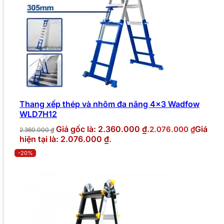
Thang xếp thép và nhôm đa năng 4×3 Wadfow
WLD7H12
Giá gốc là: 2.360.000 ₫.
Giá
2.076.000
₫
2.360.000
₫
hiện tại là: 2.076.000 ₫.
-20%