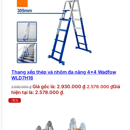
Thang xếp thép và nhôm đa năng 4×4 Wadfow
WLD7H16
Giá gốc là: 2.930.000 ₫.
Giá
2.578.000
₫
2.930.000
₫
hiện tại là: 2.578.000 ₫.
-15%