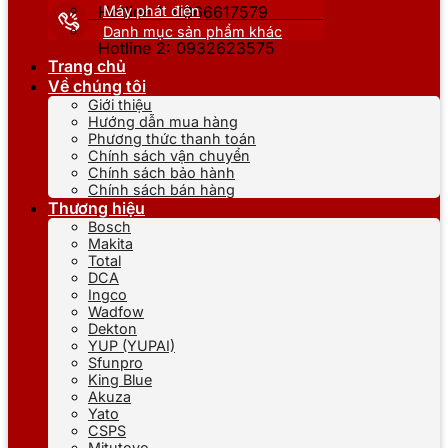
Máy phát điện
Hotline 1: 0866617579
Danh mục sản phẩm khác
Hotline 2: 0932623575
Trang chủ
Về chúng tôi
Giới thiệu
Hướng dẫn mua hàng
Phương thức thanh toán
Chính sách vận chuyển
Chính sách bảo hành
Chính sách bán hàng
Thương hiệu
Bosch
Makita
Total
DCA
Ingco
Wadfow
Dekton
YUP (YUPAI)
Sfunpro
King Blue
Akuza
Yato
CSPS
Mitutoyo