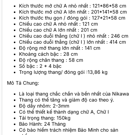
Kích thước mở chữ A nhỏ nhất : 121*86*58 cm
Kích thước mở chữ A lớn nhất : 201*141*58 cm
Kích thước thu gọn / đóng gói : 127*21*58 cm
Chiều cao chữ A nhỏ nhất : 121 cm
Chiều cao chữ A lớn nhất : 201 cm
Chiều cao duỗi thẳng (chữ I ) nhỏ nhất : 246 cm
Chiều cao duỗi thẳng (chữ I ) lớn nhất : 414 cm
Độ rộng mở thang lớn nhất : 141 cm
Khoảng cách bậc : 28 cm
Độ rộng chân thang : 58 cm
Số bậc : 2 * 4 bậc
Trọng lượng thang/ đóng gói :13,86 kg
Mô Tả Chung:
Là loại thang chắc chắn và bền nhất của Nikawa
Thang có thể tăng và giảm độ cao theo ý.
Độ dầy nhôm: 2-3mm
Có thể thiết kế thành dạng chữ A, Chữ I
Tải trọng thang: 150kg
Bảo Hành: 24 Tháng
Có bảo hiểm trách nhiệm Bảo Minh cho sản