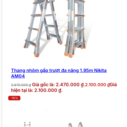
Thang nhôm gấp trượt đa năng 1.95m Nikita
AM04
Giá gốc là: 2.470.000 ₫.
Giá
2.100.000
₫
2.470.000
₫
hiện tại là: 2.100.000 ₫.
-15%