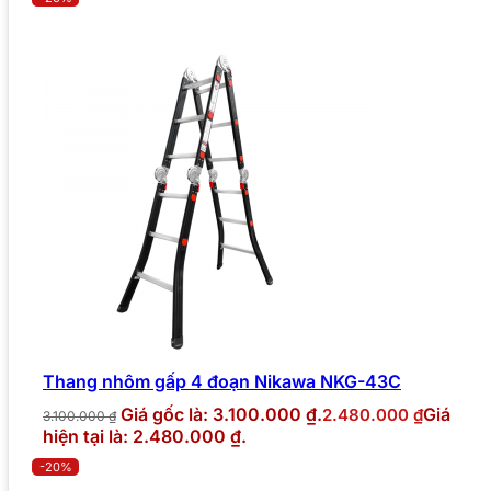
Thang nhôm gấp 4 đoạn Nikawa NKG-43C
Giá gốc là: 3.100.000 ₫.
Giá
2.480.000
₫
3.100.000
₫
hiện tại là: 2.480.000 ₫.
-20%