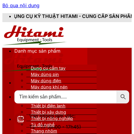
Bỏ qua nội dung
KỸ THUẬT HITAMI - CUNG CẤP SẢN PHẨM CHÍNH HÃNG, 
Danh mục sản phẩm
Dụng cụ cầm tay
Máy dùng pin
Máy dùng điện
Máy dùng khí nén
Thiết bị đo kiểm
Thiết bị nâng đỡ
Thiết bị điện lạnh
Thiết bị xây dựng
Văn phòng làm việc:
Thiết bị nông nghiệp
Tủ đồ nghề
T2 - T7 (8h00 - 17h45)
Thang nhôm