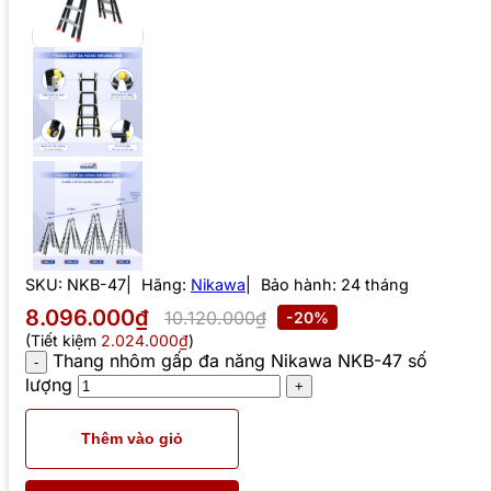
SKU:
NKB-47
Hãng:
Nikawa
Bảo hành: 24 tháng
8.096.000₫
10.120.000₫
-20%
(Tiết kiệm
2.024.000₫
)
Thang nhôm gấp đa năng Nikawa NKB-47 số
lượng
Thêm vào giỏ