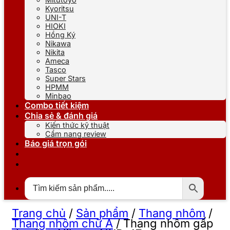
Kyoritsu
UNI-T
HIOKI
Hồng Ký
Nikawa
Nikita
Ameca
Tasco
Super Stars
HPMM
Minbao
Combo tiết kiệm
Chia sẻ & đánh giá
Kiến thức kỹ thuật
Cẩm nang review
Báo giá trọn gói
Trang chủ
/
Sản phẩm
/
Thang nhôm
/
Thang nhôm chữ A
/
Thang nhôm gấp