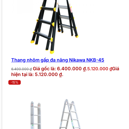
Thang nhôm gấp đa năng Nikawa NKB-45
Giá gốc là: 6.400.000 ₫.
Giá
5.120.000
₫
6.400.000
₫
hiện tại là: 5.120.000 ₫.
-15%