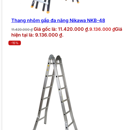
Thang nhôm gấp đa năng Nikawa NKB-48
Giá gốc là: 11.420.000 ₫.
Giá
9.136.000
₫
11.420.000
₫
hiện tại là: 9.136.000 ₫.
-15%