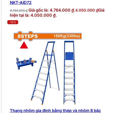
NKT-AID72
Giá gốc là: 4.764.000 ₫.
Giá
4.050.000
₫
4.764.000
₫
hiện tại là: 4.050.000 ₫.
-12%
Thang nhôm gia đình bằng thép và nhôm 8 bậc