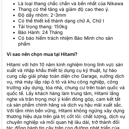
Là loại thang chắc chắn và bền nhất của Nikawa
Thang có thể tăng và giảm độ cao theo ý.
Độ dầy nhôm: 2-3mm
Có thể thiết kế thành dạng chữ A, Chữ I
Tải trọng thang: 150kg
Bảo Hành: 24 Tháng
Có bảo hiểm trách nhiệm Bảo Minh cho sản
phẩm
Vì sao nên chọn mua tại Hitami?
Hitami với hơn 10 năm kinh nghiệm trong lĩnh vực sản
xuất và nhập khẩu thiết bị dụng cụ kỹ thuật, tự hào
cung cấp giải pháp toàn diện cho Garage, xưởng dịch
vụ, nhà máy lắp ráp ô tô và khu công nghiệp, công
trường xây dựng, tòa nhà, chung cư trên toàn quốc và
quốc tế. Lấy khách hàng làm trung tâm, Hitami lắng
nghe và trân trọng mọi ý kiến đóng góp, cam kết tất
cả sản phẩm chính hãng và dịch vụ hậu mãi xuất sắc.
Với tầm nhìn bền vững, Hitami không ngừng xây dựng
thương hiệu dựa trên giá trị cốt lõi: chất lượng, dịch vụ
chuyên nghiệp và mối quan hệ lâu dài, trở thành đối
tác đồng hành tin cậy trên con đường phát triển của