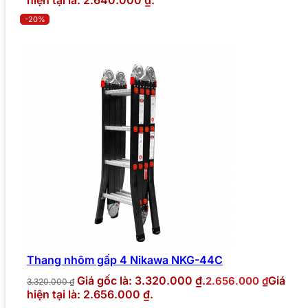
-20%
Thang nhôm gấp 4 Nikawa NKG-44C
Giá gốc là: 3.320.000 ₫.
Giá
2.656.000
₫
3.320.000
₫
hiện tại là: 2.656.000 ₫.