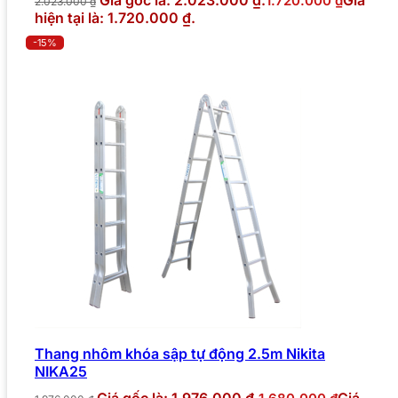
1.720.000
₫
2.023.000
₫
hiện tại là: 1.720.000 ₫.
-15%
Thang nhôm khóa sập tự động 2.5m Nikita
NIKA25
Giá gốc là: 1.976.000 ₫.
Giá