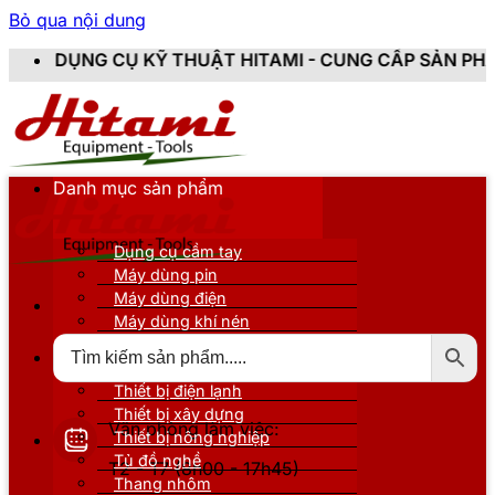
Bỏ qua nội dung
 KỸ THUẬT HITAMI - CUNG CẤP SẢN PHẨM CHÍNH HÃNG
Danh mục sản phẩm
Dụng cụ cầm tay
Máy dùng pin
Máy dùng điện
Máy dùng khí nén
Thiết bị đo kiểm
Thiết bị nâng đỡ
Thiết bị điện lạnh
Thiết bị xây dựng
Văn phòng làm việc:
Thiết bị nông nghiệp
Tủ đồ nghề
T2 - T7 (8h00 - 17h45)
Thang nhôm