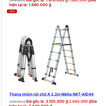
1.680.000
₫
1.976.000
₫
hiện tại là: 1.680.000 ₫.
-15%
Thang nhôm rút chữ A 2.2m Nikita NKT-AID44
Giá gốc là: 3.105.000 ₫.
Giá
2.640.000
₫
3.105.000
₫
hiện tại là: 2.640.000 ₫.