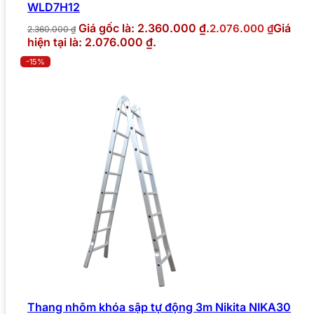
WLD7H12
Giá gốc là: 2.360.000 ₫.
Giá
2.076.000
₫
2.360.000
₫
hiện tại là: 2.076.000 ₫.
-15%
Thang nhôm khóa sập tự động 3m Nikita NIKA30