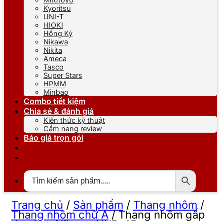
Kyoritsu
UNI-T
HIOKI
Hồng Ký
Nikawa
Nikita
Ameca
Tasco
Super Stars
HPMM
Minbao
Combo tiết kiệm
Chia sẻ & đánh giá
Kiến thức kỹ thuật
Cẩm nang review
Báo giá trọn gói
Trang chủ
/
Sản phẩm
/
Thang nhôm
/
Thang nhôm chữ A
/
Thang nhôm gấp