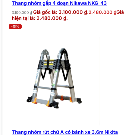
Thang nhôm gấp 4 đoạn Nikawa NKG-43
Giá gốc là: 3.100.000 ₫.
Giá
2.480.000
₫
3.100.000
₫
hiện tại là: 2.480.000 ₫.
-15%
Thang nhôm rút chữ A có bánh xe 3.6m Nikita