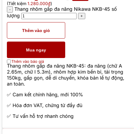
(Tiết kiệm
1.280.000₫
)
Thang nhôm gấp đa năng Nikawa NKB-45 số
lượng
Thêm vào giỏ
Mua ngay
Thêm vào báo giá
Thang nhôm gấp đa năng NKB-45: đa năng (chữ A
2.65m, chữ I 5.3m), nhôm hợp kim bền bỉ, tải trọng
150kg, gấp gọn, dễ di chuyển, khóa bản lề tự động,
an toàn.
✅ Cam kết chính hãng, mới 100%
✅ Hóa đơn VAT, chứng từ đầy đủ
✅ Tư vấn hỗ trợ nhanh chóng