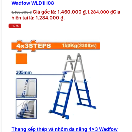
Wadfow WLD1H08
Giá gốc là: 1.460.000 ₫.
Giá
1.284.000
₫
1.460.000
₫
hiện tại là: 1.284.000 ₫.
-12%
Thang xếp thép và nhôm đa năng 4×3 Wadfow