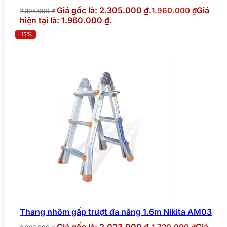
Giá gốc là: 2.305.000 ₫.
Giá
1.960.000
₫
2.305.000
₫
hiện tại là: 1.960.000 ₫.
-15%
Thang nhôm gấp trượt đa năng 1.6m Nikita AM03
Giá gốc là: 2.023.000 ₫.
Giá