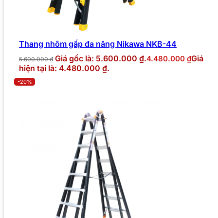
Thang nhôm gấp đa năng Nikawa NKB-44
Giá gốc là: 5.600.000 ₫.
Giá
4.480.000
₫
5.600.000
₫
hiện tại là: 4.480.000 ₫.
-20%