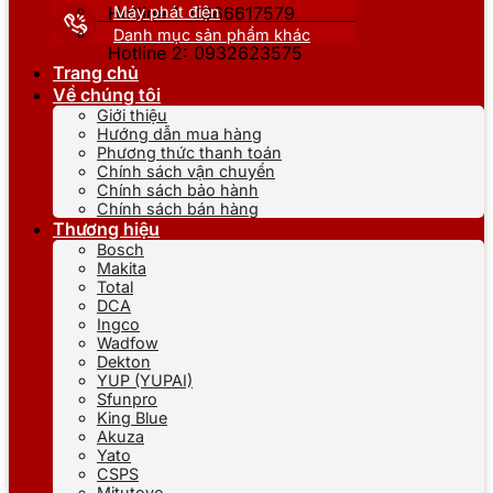
Máy phát điện
Hotline 1: 0866617579
Danh mục sản phẩm khác
Hotline 2: 0932623575
Trang chủ
Về chúng tôi
Giới thiệu
Hướng dẫn mua hàng
Phương thức thanh toán
Chính sách vận chuyển
Chính sách bảo hành
Chính sách bán hàng
Thương hiệu
Bosch
Makita
Total
DCA
Ingco
Wadfow
Dekton
YUP (YUPAI)
Sfunpro
King Blue
Akuza
Yato
CSPS
Mitutoyo