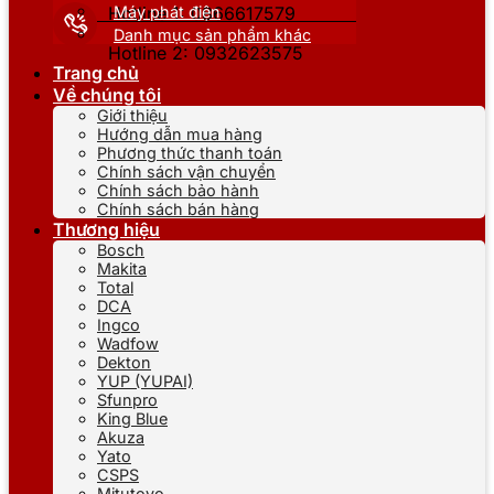
Máy phát điện
Hotline 1: 0866617579
Danh mục sản phẩm khác
Hotline 2: 0932623575
Trang chủ
Về chúng tôi
Giới thiệu
Hướng dẫn mua hàng
Phương thức thanh toán
Chính sách vận chuyển
Chính sách bảo hành
Chính sách bán hàng
Thương hiệu
Bosch
Makita
Total
DCA
Ingco
Wadfow
Dekton
YUP (YUPAI)
Sfunpro
King Blue
Akuza
Yato
CSPS
Mitutoyo