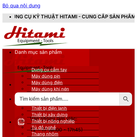
Bỏ qua nội dung
 THUẬT HITAMI - CUNG CẤP SẢN PHẨM CHÍNH HÃNG, M
Danh mục sản phẩm
Dụng cụ cầm tay
Máy dùng pin
Máy dùng điện
Máy dùng khí nén
Thiết bị đo kiểm
Thiết bị nâng đỡ
Thiết bị điện lạnh
Thiết bị xây dựng
Văn phòng làm việc:
Thiết bị nông nghiệp
Tủ đồ nghề
T2 - T7 (8h00 - 17h45)
Thang nhôm