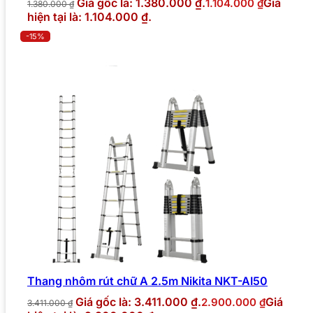
Giá gốc là: 1.380.000 ₫.
Giá
1.104.000
₫
1.380.000
₫
hiện tại là: 1.104.000 ₫.
-15%
Thang nhôm rút chữ A 2.5m Nikita NKT-AI50
Giá gốc là: 3.411.000 ₫.
Giá
2.900.000
₫
3.411.000
₫