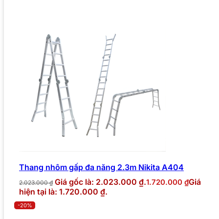
Thang nhôm gấp đa năng 2.3m Nikita A404
Giá gốc là: 2.023.000 ₫.
Giá
1.720.000
₫
2.023.000
₫
hiện tại là: 1.720.000 ₫.
-20%