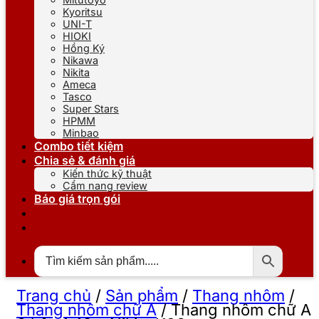
Kyoritsu
UNI-T
HIOKI
Hồng Ký
Nikawa
Nikita
Ameca
Tasco
Super Stars
HPMM
Minbao
Combo tiết kiệm
Chia sẻ & đánh giá
Kiến thức kỹ thuật
Cẩm nang review
Báo giá trọn gói
Trang chủ
/
Sản phẩm
/
Thang nhôm
/
Thang nhôm chữ A
/
Thang nhôm chữ A