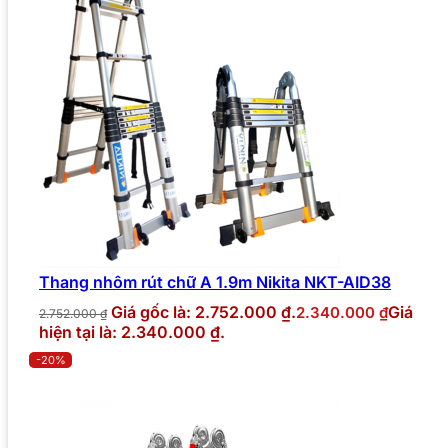
Thang nhôm rút chữ A 1.9m Nikita NKT-AID38
Giá gốc là: 2.752.000 ₫.
Giá
2.340.000
₫
2.752.000
₫
hiện tại là: 2.340.000 ₫.
-20%