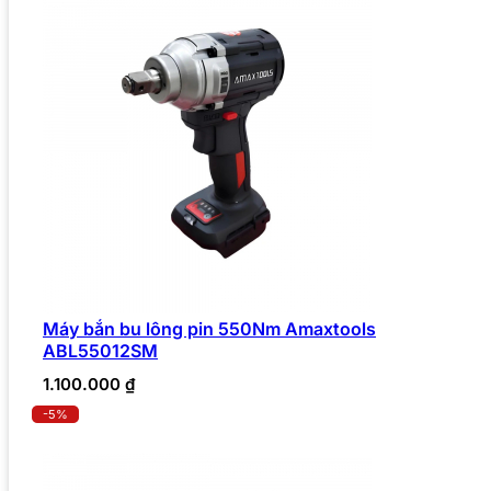
Máy bắn bu lông pin 550Nm Amaxtools
ABL55012SM
1.100.000
₫
-5%