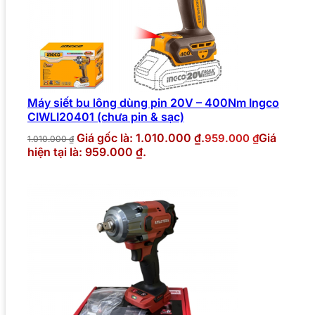
Máy siết bu lông dùng pin 20V – 400Nm Ingco
CIWLI20401 (chưa pin & sạc)
Giá gốc là: 1.010.000 ₫.
Giá
959.000
₫
1.010.000
₫
hiện tại là: 959.000 ₫.