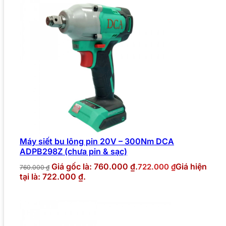
Máy siết bu lông pin 20V – 300Nm DCA
ADPB298Z (chưa pin & sạc)
Giá gốc là: 760.000 ₫.
Giá hiện
722.000
₫
760.000
₫
tại là: 722.000 ₫.