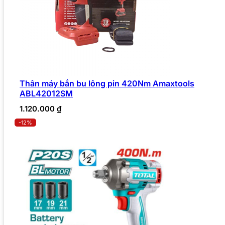
Thân máy bắn bu lông pin 420Nm Amaxtools
ABL42012SM
1.120.000
₫
-12%