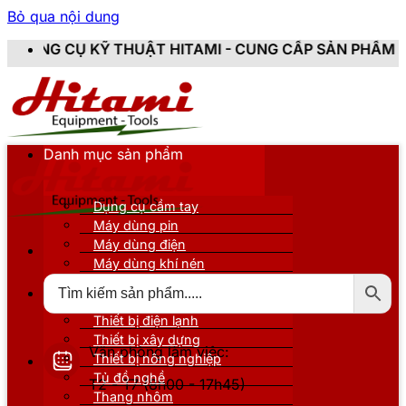
Bỏ qua nội dung
HUẬT HITAMI - CUNG CẤP SẢN PHẨM CHÍNH HÃNG, MỚI
Danh mục sản phẩm
Dụng cụ cầm tay
Máy dùng pin
Máy dùng điện
Máy dùng khí nén
Thiết bị đo kiểm
Thiết bị nâng đỡ
Thiết bị điện lạnh
Thiết bị xây dựng
Văn phòng làm việc:
Thiết bị nông nghiệp
Tủ đồ nghề
T2 - T7 (8h00 - 17h45)
Thang nhôm