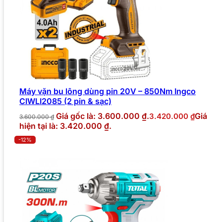
Máy vặn bu lông dùng pin 20V – 850Nm Ingco
CIWLI2085 (2 pin & sạc)
Giá gốc là: 3.600.000 ₫.
Giá
3.420.000
₫
3.600.000
₫
hiện tại là: 3.420.000 ₫.
-12%