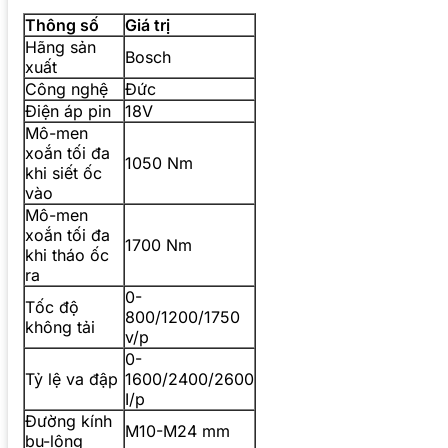
Thông số
Giá trị
Hãng sản
Bosch
xuất
Công nghệ
Đức
Điện áp pin
18V
Mô-men
xoắn tối đa
1050 Nm
khi siết ốc
vào
Mô-men
xoắn tối đa
1700 Nm
khi tháo ốc
ra
0-
Tốc độ
800/1200/1750
không tải
v/p
0-
Tỷ lệ va đập
1600/2400/2600
I/p
Đường kính
M10-M24 mm
bu-lông