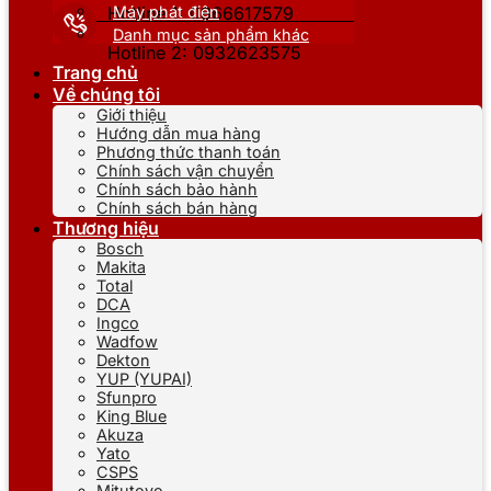
Máy phát điện
Hotline 1: 0866617579
Danh mục sản phẩm khác
Hotline 2: 0932623575
Trang chủ
Về chúng tôi
Giới thiệu
Hướng dẫn mua hàng
Phương thức thanh toán
Chính sách vận chuyển
Chính sách bảo hành
Chính sách bán hàng
Thương hiệu
Bosch
Makita
Total
DCA
Ingco
Wadfow
Dekton
YUP (YUPAI)
Sfunpro
King Blue
Akuza
Yato
CSPS
Mitutoyo