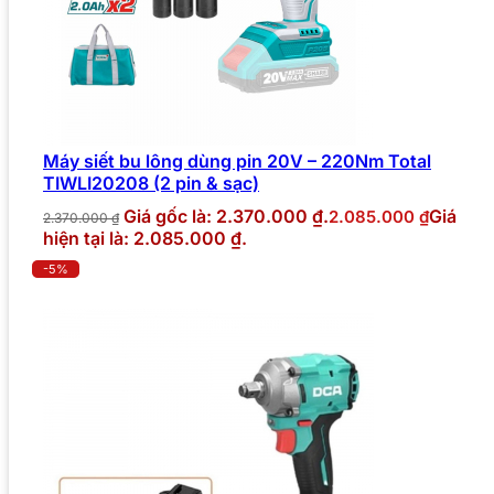
Máy siết bu lông dùng pin 20V – 220Nm Total
TIWLI20208 (2 pin & sạc)
Giá gốc là: 2.370.000 ₫.
Giá
2.085.000
₫
2.370.000
₫
hiện tại là: 2.085.000 ₫.
-5%