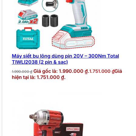
Máy siết bu lông dùng pin 20V – 300Nm Total
TIWLI2038 (2 pin & sạc)
Giá gốc là: 1.990.000 ₫.
Giá
1.751.000
₫
1.990.000
₫
hiện tại là: 1.751.000 ₫.