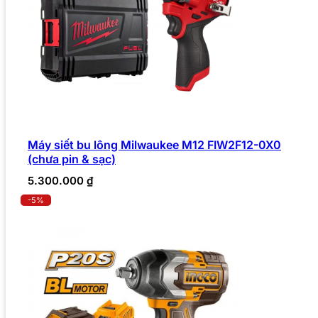
Máy siết bu lông Milwaukee M12 FIW2F12-0X0
(chưa pin & sạc)
5.300.000
₫
-5%