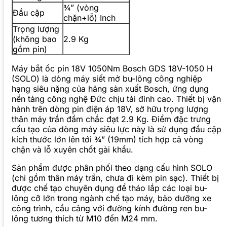
¾” (vòng
Đầu cặp
chặn+lỗ) Inch
Trọng lượng
(không bao
2.9 Kg
gồm pin)
Máy bắt ốc pin 18V 1050Nm Bosch GDS 18V-1050 H
(SOLO) là dòng máy siết mở bu-lông công nghiệp
hạng siêu nặng của hãng sản xuất Bosch, ứng dụng
nền tảng công nghệ Đức chịu tải đỉnh cao. Thiết bị vận
hành trên dòng pin điện áp 18V, sở hữu trọng lượng
thân máy trần đầm chắc đạt 2.9 Kg. Điểm đặc trưng
cấu tạo của dòng máy siêu lực này là sử dụng đầu cặp
kích thước lớn lên tới ¾” (19mm) tích hợp cả vòng
chặn và lỗ xuyên chốt gài khẩu.
Sản phẩm được phân phối theo dạng cấu hình SOLO
(chỉ gồm thân máy trần, chưa đi kèm pin sạc). Thiết bị
được chế tạo chuyên dụng để tháo lắp các loại bu-
lông cỡ lớn trong ngành chế tạo máy, bảo dưỡng xe
công trình, cầu cảng với đường kính đường ren bu-
lông tương thích từ M10 đến M24 mm.