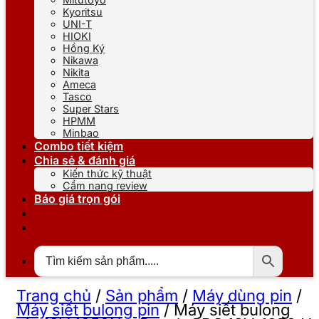
Kyoritsu
UNI-T
HIOKI
Hồng Ký
Nikawa
Nikita
Ameca
Tasco
Super Stars
HPMM
Minbao
Combo tiết kiệm
Chia sẻ & đánh giá
Kiến thức kỹ thuật
Cẩm nang review
Báo giá trọn gói
Trang chủ
/
Sản phẩm
/
Máy dùng pin
/
Máy siết bulong pin
/
Máy siết bulong