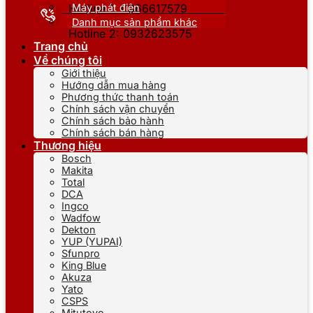
Máy phát điện
Hotline 1: 0866617579
Danh mục sản phẩm khác
Hotline 2: 0932623575
Trang chủ
Về chúng tôi
Giới thiệu
Hướng dẫn mua hàng
Phương thức thanh toán
Chính sách vận chuyển
Chính sách bảo hành
Chính sách bán hàng
Thương hiệu
Bosch
Makita
Total
DCA
Ingco
Wadfow
Dekton
YUP (YUPAI)
Sfunpro
King Blue
Akuza
Yato
CSPS
Mitutoyo