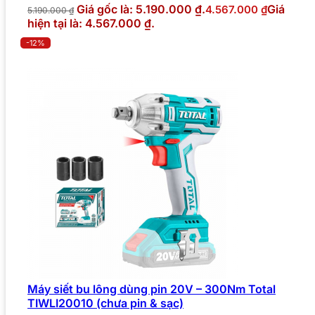
Giá gốc là: 5.190.000 ₫.
Giá
4.567.000
₫
5.190.000
₫
hiện tại là: 4.567.000 ₫.
-12%
Máy siết bu lông dùng pin 20V – 300Nm Total
TIWLI20010 (chưa pin & sạc)