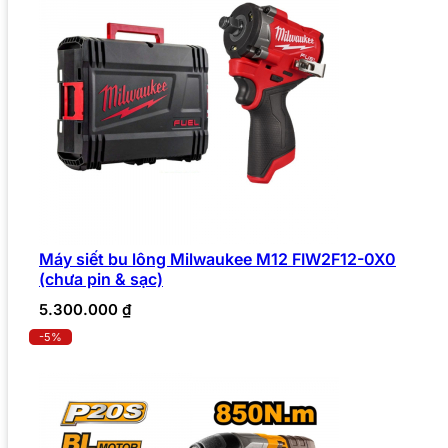
Máy siết bu lông Milwaukee M12 FIW2F12-0X0
(chưa pin & sạc)
5.300.000
₫
-5%