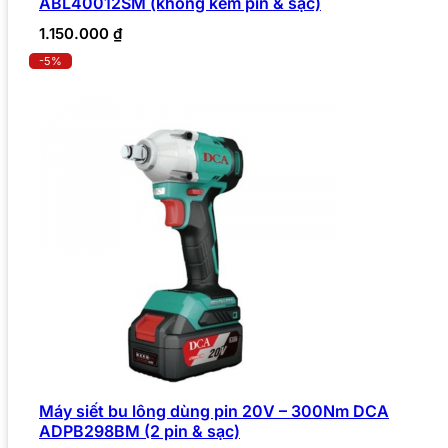
ABL40012SM (không kèm pin & sạc)
1.150.000
₫
-5%
Máy siết bu lông dùng pin 20V – 300Nm DCA
ADPB298BM (2 pin & sạc)