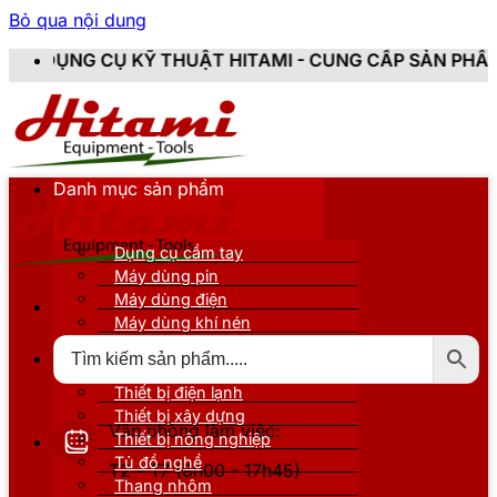
Bỏ qua nội dung
Ỹ THUẬT HITAMI - CUNG CẤP SẢN PHẨM CHÍNH HÃNG, 
Danh mục sản phẩm
Dụng cụ cầm tay
Máy dùng pin
Máy dùng điện
Máy dùng khí nén
Thiết bị đo kiểm
Thiết bị nâng đỡ
Thiết bị điện lạnh
Thiết bị xây dựng
Văn phòng làm việc:
Thiết bị nông nghiệp
Tủ đồ nghề
T2 - T7 (8h00 - 17h45)
Thang nhôm