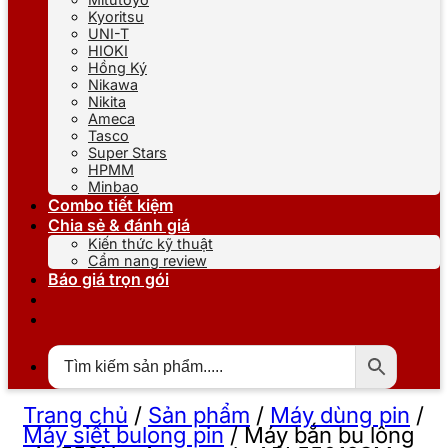
Kyoritsu
UNI-T
HIOKI
Hồng Ký
Nikawa
Nikita
Ameca
Tasco
Super Stars
HPMM
Minbao
Combo tiết kiệm
Chia sẻ & đánh giá
Kiến thức kỹ thuật
Cẩm nang review
Báo giá trọn gói
Trang chủ
/
Sản phẩm
/
Máy dùng pin
/
Máy siết bulong pin
/
Máy bắn bu lông