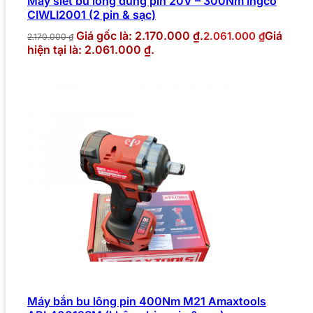
Máy siết bu lông dùng pin 20V – 300Nm Ingco
CIWLI2001 (2 pin & sạc)
Giá gốc là: 2.170.000 ₫.
Giá
2.061.000
₫
2.170.000
₫
hiện tại là: 2.061.000 ₫.
Máy bắn bu lông pin 400Nm M21 Amaxtools