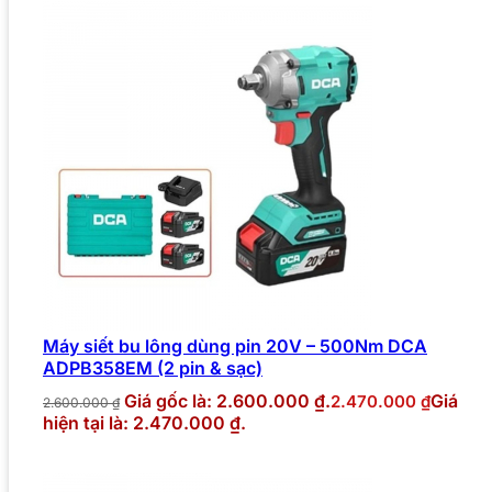
Máy siết bu lông dùng pin 20V – 500Nm DCA
ADPB358EM (2 pin & sạc)
Giá gốc là: 2.600.000 ₫.
Giá
2.470.000
₫
2.600.000
₫
hiện tại là: 2.470.000 ₫.