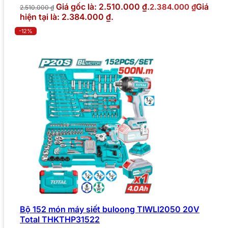
Giá gốc là: 2.510.000 ₫.
Giá
2.384.000
₫
2.510.000
₫
hiện tại là: 2.384.000 ₫.
-12%
Bộ 152 món máy siết buloong TIWLI2050 20V
Total THKTHP31522