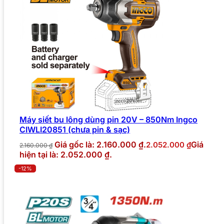
Máy siết bu lông dùng pin 20V – 850Nm Ingco
CIWLI20851 (chưa pin & sạc)
Giá gốc là: 2.160.000 ₫.
Giá
2.052.000
₫
2.160.000
₫
hiện tại là: 2.052.000 ₫.
-12%