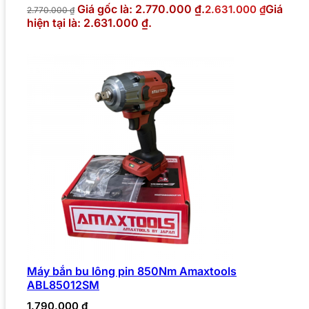
Giá gốc là: 2.770.000 ₫.
Giá
2.631.000
₫
2.770.000
₫
hiện tại là: 2.631.000 ₫.
Máy bắn bu lông pin 850Nm Amaxtools
ABL85012SM
1.790.000
₫