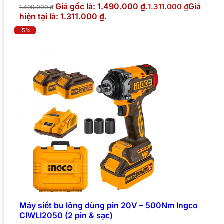
Giá gốc là: 1.490.000 ₫.
Giá
1.311.000
₫
1.490.000
₫
hiện tại là: 1.311.000 ₫.
-5%
Máy siết bu lông dùng pin 20V – 500Nm Ingco
CIWLI2050 (2 pin & sạc)