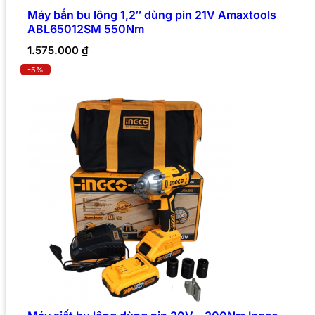
Máy bắn bu lông 1,2″ dùng pin 21V Amaxtools
ABL65012SM 550Nm
1.575.000
₫
-5%