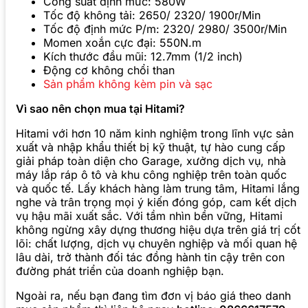
Công suất định mức: 580W
Tốc độ không tải: 2650/ 2320/ 1900r/Min
Tốc độ định mức P/m: 2320/ 2980/ 3500r/Min
Momen xoắn cực đại: 550N.m
Kích thước đầu mũi: 12.7mm (1/2 inch)
Động cơ không chổi than
Sản phẩm không kèm pin và sạc
Vì sao nên chọn mua tại Hitami?
Hitami với hơn 10 năm kinh nghiệm trong lĩnh vực sản
xuất và nhập khẩu thiết bị kỹ thuật, tự hào cung cấp
giải pháp toàn diện cho Garage, xưởng dịch vụ, nhà
máy lắp ráp ô tô và khu công nghiệp trên toàn quốc
và quốc tế. Lấy khách hàng làm trung tâm, Hitami lắng
nghe và trân trọng mọi ý kiến đóng góp, cam kết dịch
vụ hậu mãi xuất sắc. Với tầm nhìn bền vững, Hitami
không ngừng xây dựng thương hiệu dựa trên giá trị cốt
lõi: chất lượng, dịch vụ chuyên nghiệp và mối quan hệ
lâu dài, trở thành đối tác đồng hành tin cậy trên con
đường phát triển của doanh nghiệp bạn.
Ngoài ra, nếu bạn đang tìm đơn vị báo giá theo danh