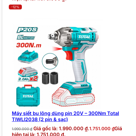
-12%
Máy siết bu lông dùng pin 20V – 300Nm Total
TIWLI2038 (2 pin & sạc)
Giá gốc là: 1.990.000 ₫.
Giá
1.751.000
₫
1.990.000
₫
hiện tại là: 1.751.000 ₫.