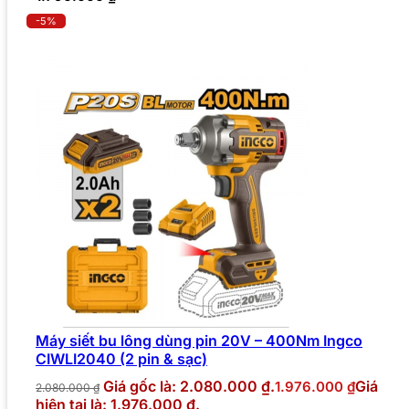
-5%
Máy siết bu lông dùng pin 20V – 400Nm Ingco
CIWLI2040 (2 pin & sạc)
Giá gốc là: 2.080.000 ₫.
Giá
1.976.000
₫
2.080.000
₫
hiện tại là: 1.976.000 ₫.