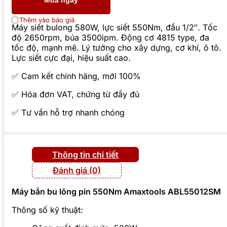
Mua ngay
Thêm vào báo giá
Máy siết bulong 580W, lực siết 550Nm, đầu 1/2″. Tốc
độ 2650rpm, búa 3500ipm. Động cơ 4815 type, đa
tốc độ, mạnh mẽ. Lý tưởng cho xây dựng, cơ khí, ô tô.
Lực siết cực đại, hiệu suất cao.
✅ Cam kết chính hãng, mới 100%
✅ Hóa đơn VAT, chứng từ đầy đủ
✅ Tư vấn hỗ trợ nhanh chóng
Thông tin chi tiết
Đánh giá (0)
Máy bắn bu lông pin 550Nm Amaxtools ABL55012SM
Thông số kỹ thuật: