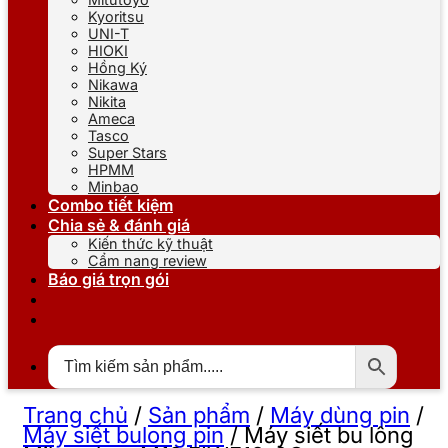
Kyoritsu
UNI-T
HIOKI
Hồng Ký
Nikawa
Nikita
Ameca
Tasco
Super Stars
HPMM
Minbao
Combo tiết kiệm
Chia sẻ & đánh giá
Kiến thức kỹ thuật
Cẩm nang review
Báo giá trọn gói
Trang chủ
/
Sản phẩm
/
Máy dùng pin
/
Máy siết bulong pin
/
Máy siết bu lông