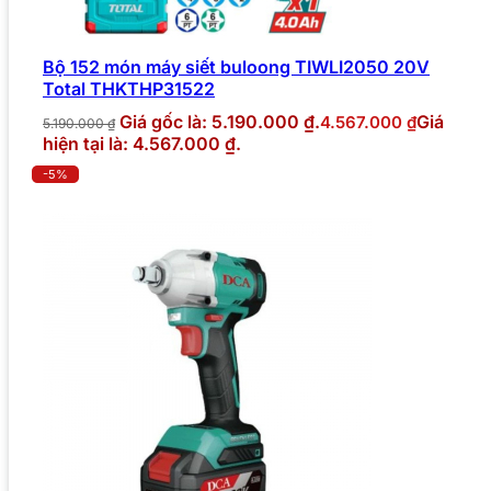
Bộ 152 món máy siết buloong TIWLI2050 20V
Total THKTHP31522
Giá gốc là: 5.190.000 ₫.
Giá
4.567.000
₫
5.190.000
₫
hiện tại là: 4.567.000 ₫.
-5%