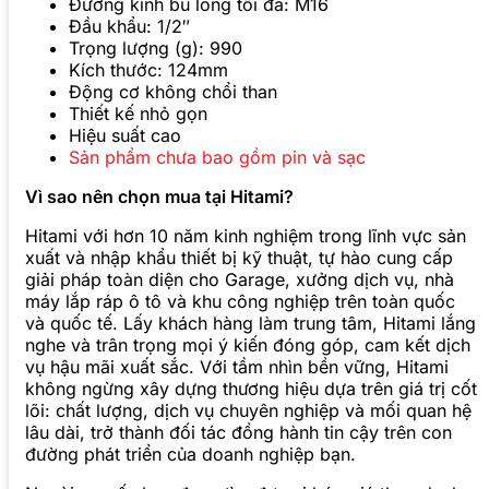
Đường kính bu lông tối đa: M16
Đầu khẩu: 1/2″
T
rọng lượng (g): 990
Kích thước: 124mm
Động cơ không chổi than
Thiết kế nhỏ gọn
Hiệu suất cao
Sản phẩm chưa bao gồm pin và sạc
Vì sao nên chọn mua tại Hitami?
Hitami với hơn 10 năm kinh nghiệm trong lĩnh vực sản
xuất và nhập khẩu thiết bị kỹ thuật, tự hào cung cấp
giải pháp toàn diện cho Garage, xưởng dịch vụ, nhà
máy lắp ráp ô tô và khu công nghiệp trên toàn quốc
và quốc tế. Lấy khách hàng làm trung tâm, Hitami lắng
nghe và trân trọng mọi ý kiến đóng góp, cam kết dịch
vụ hậu mãi xuất sắc. Với tầm nhìn bền vững, Hitami
không ngừng xây dựng thương hiệu dựa trên giá trị cốt
lõi: chất lượng, dịch vụ chuyên nghiệp và mối quan hệ
lâu dài, trở thành đối tác đồng hành tin cậy trên con
đường phát triển của doanh nghiệp bạn.