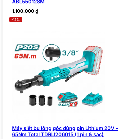
ABL55012SM
1.100.000
₫
-12%
Máy siết bu lông góc dùng pin Lithium 20V –
65Nm Total TDRLI206015 (1 pin & sạc)