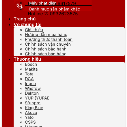
Máy phát điện
Hotline 1: 0866617579
Danh mục sản phẩm khác
Hotline 2: 0932623575
Trang chủ
Về chúng tôi
Giới thiệu
Hướng dẫn mua hàng
Phương thức thanh toán
Chính sách vận chuyển
Chính sách bảo hành
Chính sách bán hàng
Thương hiệu
Bosch
Makita
Total
DCA
Ingco
Wadfow
Dekton
YUP (YUPAI)
Sfunpro
King Blue
Akuza
Yato
CSPS
Mitutoyo