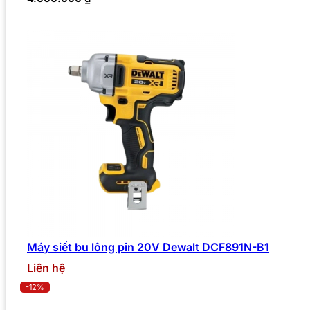
Máy siết bu lông pin 20V Dewalt DCF891N-B1
Liên hệ
-12%