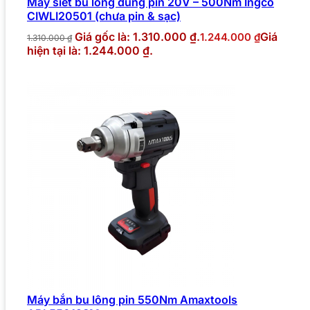
Máy siết bu lông dùng pin 20V – 500Nm Ingco
CIWLI20501 (chưa pin & sạc)
Giá gốc là: 1.310.000 ₫.
Giá
1.244.000
₫
1.310.000
₫
hiện tại là: 1.244.000 ₫.
Máy bắn bu lông pin 550Nm Amaxtools