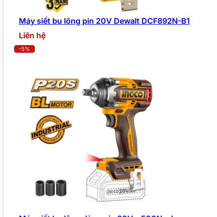
Máy siết bu lông pin 20V Dewalt DCF892N-B1
Liên hệ
-5%