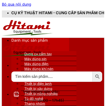
Bỏ qua nội dung
T HITAMI - CUNG CẤP SẢN PHẨM CHÍNH HÃNG, MỚI 10
Danh mục sản phẩm
Dụng cụ cầm tay
Máy dùng pin
Máy dùng điện
Máy dùng khí nén
Thiết bị đo kiểm
Thiết bị nâng đỡ
Thiết bị điện lạnh
Thiết bị xây dựng
Văn phòng làm việc:
Thiết bị nông nghiệp
Tủ đồ nghề
T2 - T7 (8h00 - 17h45)
Thang nhôm