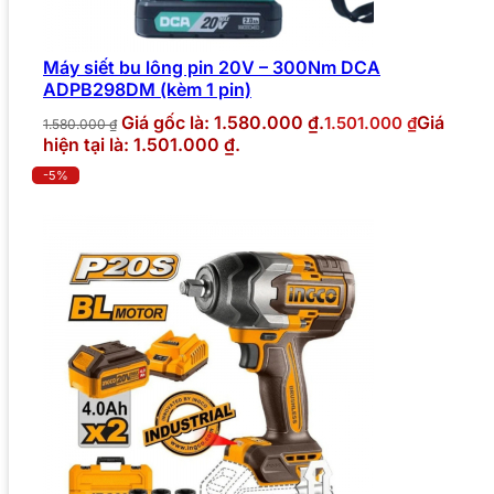
Máy siết bu lông pin 20V – 300Nm DCA
ADPB298DM (kèm 1 pin)
Giá gốc là: 1.580.000 ₫.
Giá
1.501.000
₫
1.580.000
₫
hiện tại là: 1.501.000 ₫.
-5%