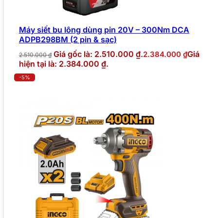
Máy siết bu lông dùng pin 20V – 300Nm DCA
ADPB298BM (2 pin & sạc)
Giá gốc là: 2.510.000 ₫.
Giá
2.384.000
₫
2.510.000
₫
hiện tại là: 2.384.000 ₫.
-5%