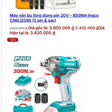
Máy vặn bu lông dùng pin 20V – 850Nm Ingco
CIWLI2085 (2 pin & sạc)
Giá gốc là: 3.600.000 ₫.
Giá
3.420.000
₫
3.600.000
₫
hiện tại là: 3.420.000 ₫.
-12%