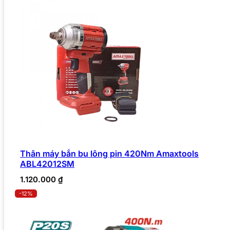
Thân máy bắn bu lông pin 420Nm Amaxtools
ABL42012SM
1.120.000
₫
-12%