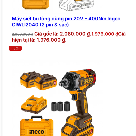
Máy siết bu lông dùng pin 20V – 400Nm Ingco
CIWLI2040 (2 pin & sạc)
Giá gốc là: 2.080.000 ₫.
Giá
1.976.000
₫
2.080.000
₫
hiện tại là: 1.976.000 ₫.
-5%