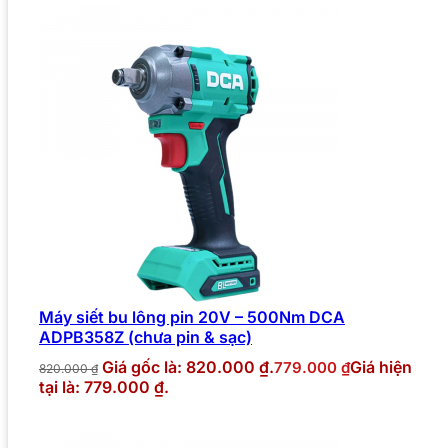
Máy siết bu lông pin 20V – 500Nm DCA
ADPB358Z (chưa pin & sạc)
Giá gốc là: 820.000 ₫.
Giá hiện
779.000
₫
820.000
₫
tại là: 779.000 ₫.