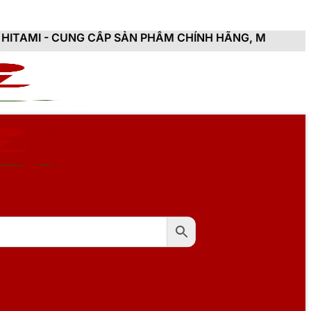
 CẤP SẢN PHẨM CHÍNH HÃNG, MỚI 100%, ĐẦY ĐỦ CHỨNG