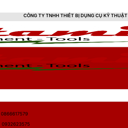
TY TNHH THIẾT BỊ DỤNG CỤ KỸ THUẬT HITAMI - CUNG
1: 0866617579
2: 0932623575