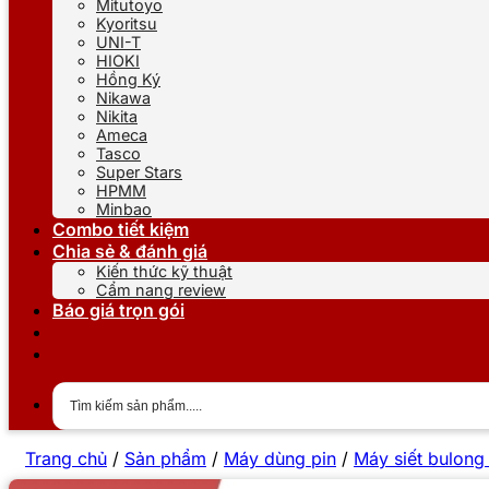
Mitutoyo
Kyoritsu
UNI-T
HIOKI
Hồng Ký
Nikawa
Nikita
Ameca
Tasco
Super Stars
HPMM
Minbao
Combo tiết kiệm
Chia sẻ & đánh giá
Kiến thức kỹ thuật
Cẩm nang review
Báo giá trọn gói
Trang chủ
/
Sản phẩm
/
Máy dùng pin
/
Máy siết bulong