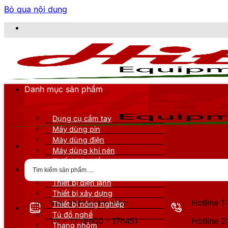
Bỏ qua nội dung
CÔNG 
Danh mục sản phẩm
Dụng cụ cầm tay
Máy dùng pin
Máy dùng điện
Máy dùng khí nén
Thiết bị đo kiểm
Thiết bị nâng đỡ
Thiết bị điện lạnh
Thiết bị xây dựng
Văn phòng làm việc:
Hotline 
Thiết bị nông nghiệp
Tủ đồ nghề
T2 - T7 (8h00 - 17h45)
Hotline 
Thang nhôm