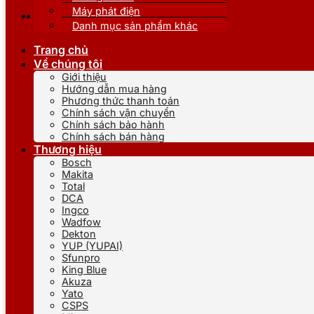
Máy phát điện
Danh mục sản phẩm khác
Trang chủ
Về chúng tôi
Giới thiệu
Hướng dẫn mua hàng
Phương thức thanh toán
Chính sách vận chuyển
Chính sách bảo hành
Chính sách bán hàng
Thương hiệu
Bosch
Makita
Total
DCA
Ingco
Wadfow
Dekton
YUP (YUPAI)
Sfunpro
King Blue
Akuza
Yato
CSPS