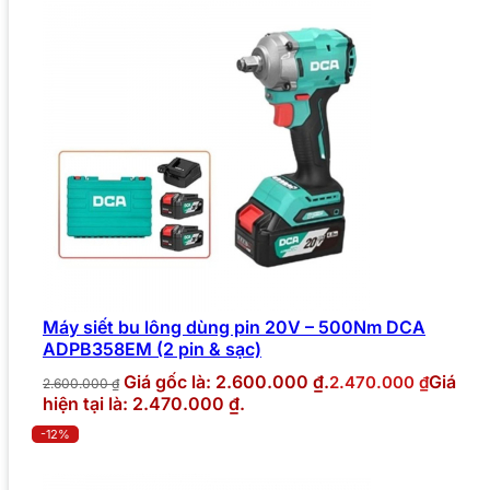
Máy siết bu lông dùng pin 20V – 500Nm DCA
ADPB358EM (2 pin & sạc)
Giá gốc là: 2.600.000 ₫.
Giá
2.470.000
₫
2.600.000
₫
hiện tại là: 2.470.000 ₫.
-12%