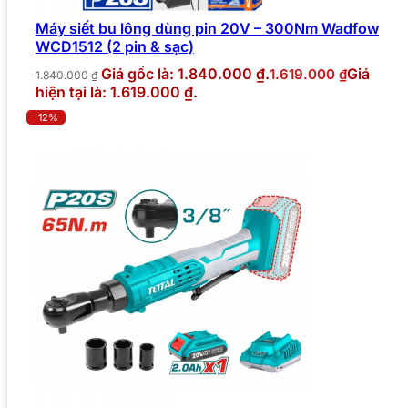
Máy siết bu lông dùng pin 20V – 300Nm Wadfow
WCD1512 (2 pin & sạc)
Giá gốc là: 1.840.000 ₫.
Giá
1.619.000
₫
1.840.000
₫
hiện tại là: 1.619.000 ₫.
-12%