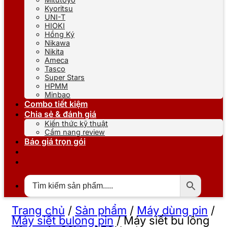
Kyoritsu
UNI-T
HIOKI
Hồng Ký
Nikawa
Nikita
Ameca
Tasco
Super Stars
HPMM
Minbao
Combo tiết kiệm
Chia sẻ & đánh giá
Kiến thức kỹ thuật
Cẩm nang review
Báo giá trọn gói
Trang chủ
/
Sản phẩm
/
Máy dùng pin
/
Máy siết bulong pin
/
Máy siết bu lông