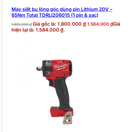
Máy siết bu lông góc dùng pin Lithium 20V –
65Nm Total TDRLI206015 (1 pin & sạc)
Giá gốc là: 1.800.000 ₫.
Giá
1.584.000
₫
1.800.000
₫
hiện tại là: 1.584.000 ₫.