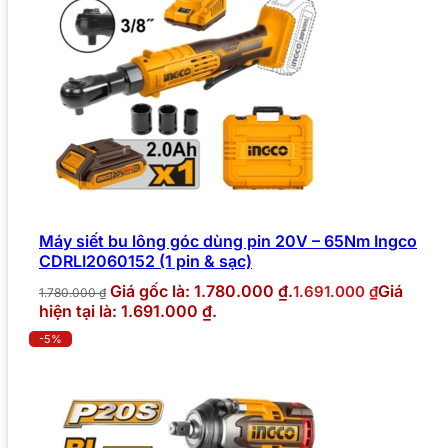
Máy siết bu lông góc dùng pin 20V – 65Nm Ingco
CDRLI2060152 (1 pin & sạc)
Giá gốc là: 1.780.000 ₫.
Giá
1.691.000
₫
1.780.000
₫
hiện tại là: 1.691.000 ₫.
-5%