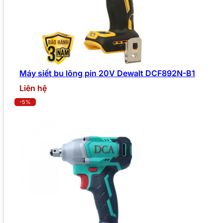
Máy siết bu lông pin 20V Dewalt DCF892N-B1
Liên hệ
-5%