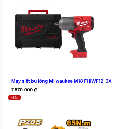
Máy siết bu lông Milwaukee M18 FHIWF12-0X
7.570.000
₫
-5%