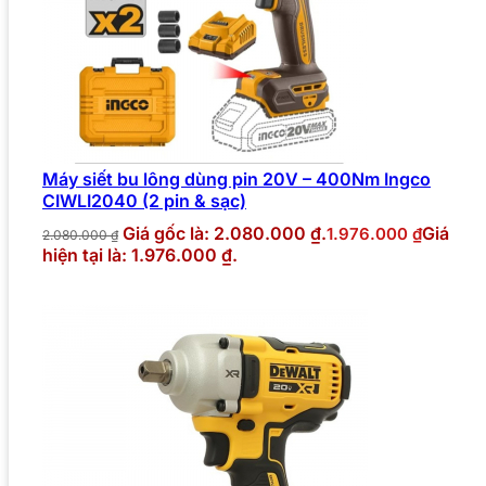
Máy siết bu lông dùng pin 20V – 400Nm Ingco
CIWLI2040 (2 pin & sạc)
Giá gốc là: 2.080.000 ₫.
Giá
1.976.000
₫
2.080.000
₫
hiện tại là: 1.976.000 ₫.