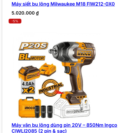
Máy siết bu lông Milwaukee M18 FIW212-0X0
5.020.000
₫
-5%
Máy vặn bu lông dùng pin 20V – 850Nm Ingco
CIWLI2085 (2 pin & sạc)