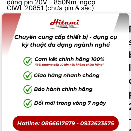
dùng pin 20V – 850Nm Ingco
CIWLI20851 (chưa pin & sạc)