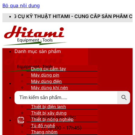
Bỏ qua nội dung
HUẬT HITAMI - CUNG CẤP SẢN PHẨM CHÍNH HÃNG, MỚI 
Danh mục sản phẩm
Dụng cụ cầm tay
Máy dùng pin
Máy dùng điện
Máy dùng khí nén
Thiết bị đo kiểm
Thiết bị nâng đỡ
Thiết bị điện lạnh
Thiết bị xây dựng
Văn phòng làm việc:
Thiết bị nông nghiệp
Tủ đồ nghề
T2 - T7 (8h00 - 17h45)
Thang nhôm