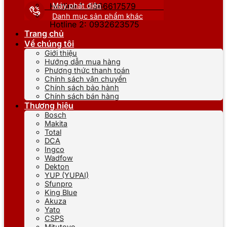
Máy phát điện
Hotline 1: 0866617579
Danh mục sản phẩm khác
Hotline 2: 0932623575
Trang chủ
Về chúng tôi
Giới thiệu
Hướng dẫn mua hàng
Phương thức thanh toán
Chính sách vận chuyển
Chính sách bảo hành
Chính sách bán hàng
Thương hiệu
Bosch
Makita
Total
DCA
Ingco
Wadfow
Dekton
YUP (YUPAI)
Sfunpro
King Blue
Akuza
Yato
CSPS
Mitutoyo