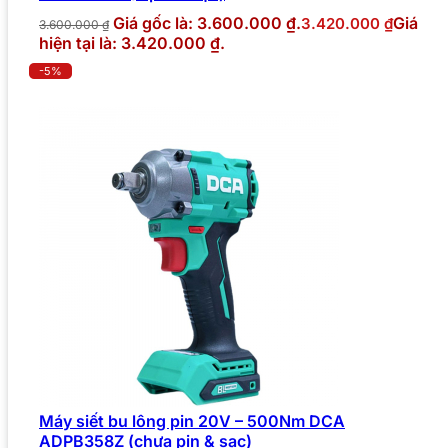
Giá gốc là: 3.600.000 ₫.
Giá
3.420.000
₫
3.600.000
₫
hiện tại là: 3.420.000 ₫.
-5%
Máy siết bu lông pin 20V – 500Nm DCA
ADPB358Z (chưa pin & sạc)