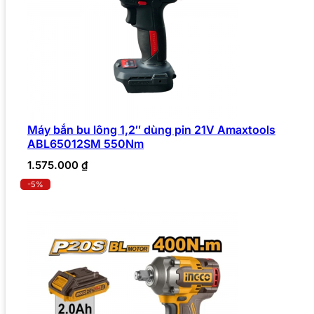
Máy bắn bu lông 1,2″ dùng pin 21V Amaxtools
ABL65012SM 550Nm
1.575.000
₫
-5%