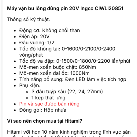
Máy vặn bu lông dùng pin 20V Ingco CIWLI20851
Thông số kỹ thuật:
Động cơ: Không chổi than
Điện áp: 20V
Đầu vuông: 1/2″
Tốc độ không tải: 0-1600/0-2100/0-2400
vòng/phút
Tốc độ va đập: 0-1500/0-1800/0-2200 lần/phút
Mô-men xoắn buộc chặt: 850Nm
Mô-men xoắn đai ốc: 1000Nm
Tính năng bổ sung: Đèn LED làm việc tích hợp
Phụ kiện:
3 đầu tuýp sâu (22, 24, 27mm)
1 kẹp thắt lưng
Pin và sạc được bán riêng
Đóng gói: Hộp nhựa
Vì sao nên chọn mua tại Hitami?
Hitami với hơn 10 năm kinh nghiệm trong lĩnh vực sản