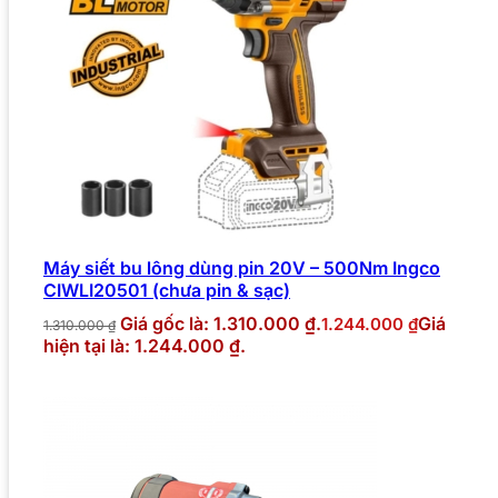
Máy siết bu lông dùng pin 20V – 500Nm Ingco
CIWLI20501 (chưa pin & sạc)
Giá gốc là: 1.310.000 ₫.
Giá
1.244.000
₫
1.310.000
₫
hiện tại là: 1.244.000 ₫.