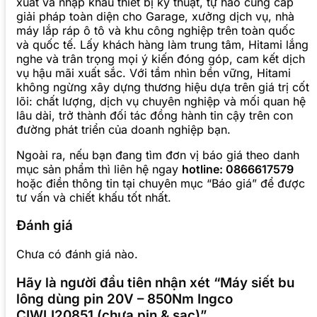
xuất và nhập khẩu thiết bị kỹ thuật, tự hào cung cấp
giải pháp toàn diện cho Garage, xưởng dịch vụ, nhà
máy lắp ráp ô tô và khu công nghiệp trên toàn quốc
và quốc tế. Lấy khách hàng làm trung tâm, Hitami lắng
nghe và trân trọng mọi ý kiến đóng góp, cam kết dịch
vụ hậu mãi xuất sắc. Với tầm nhìn bền vững, Hitami
không ngừng xây dựng thương hiệu dựa trên giá trị cốt
lõi: chất lượng, dịch vụ chuyên nghiệp và mối quan hệ
lâu dài, trở thành đối tác đồng hành tin cậy trên con
đường phát triển của doanh nghiệp bạn.
Ngoài ra, nếu bạn đang tìm đơn vị báo giá theo danh
mục sản phẩm thì liên hệ ngay
hotline: 0866617579
hoặc điền thông tin tại chuyên mục “Báo giá” để được
tư vấn và chiết khấu tốt nhất.
Đánh giá
Chưa có đánh giá nào.
Hãy là người đầu tiên nhận xét “Máy siết bu
lông dùng pin 20V – 850Nm Ingco
CIWLI20851 (chưa pin & sạc)”