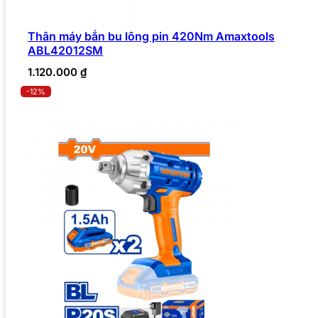
Thân máy bắn bu lông pin 420Nm Amaxtools
ABL42012SM
1.120.000
₫
-12%