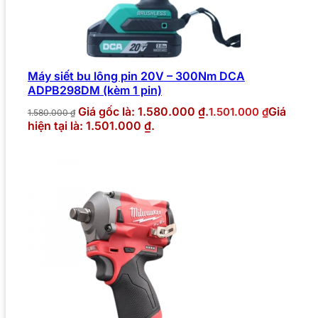
Máy siết bu lông pin 20V – 300Nm DCA
ADPB298DM (kèm 1 pin)
Giá gốc là: 1.580.000 ₫.
Giá
1.501.000
₫
1.580.000
₫
hiện tại là: 1.501.000 ₫.