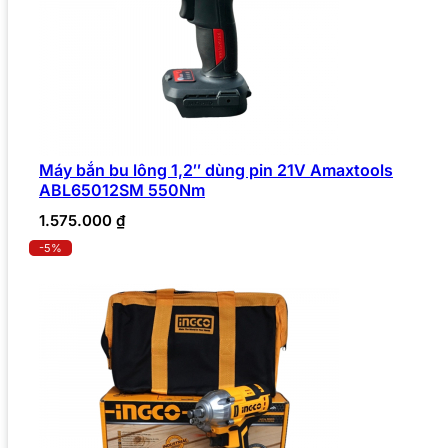
Máy bắn bu lông 1,2″ dùng pin 21V Amaxtools
ABL65012SM 550Nm
1.575.000
₫
-5%