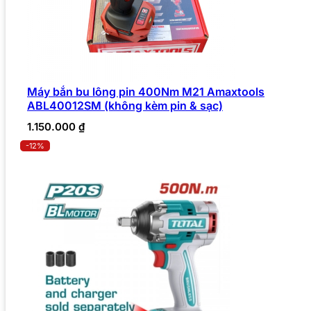
Máy bắn bu lông pin 400Nm M21 Amaxtools
ABL40012SM (không kèm pin & sạc)
1.150.000
₫
-12%