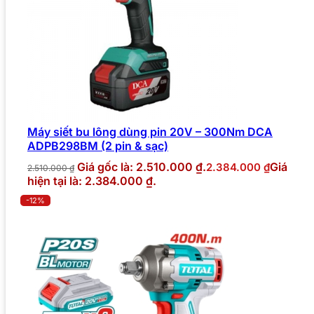
Máy siết bu lông dùng pin 20V – 300Nm DCA
ADPB298BM (2 pin & sạc)
Giá gốc là: 2.510.000 ₫.
Giá
2.384.000
₫
2.510.000
₫
hiện tại là: 2.384.000 ₫.
-12%