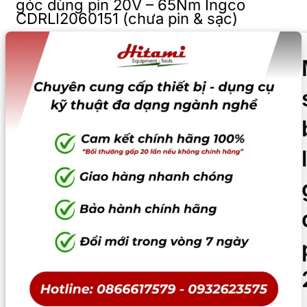
góc dùng pin 20V – 65Nm Ingco
CDRLI2060151 (chưa pin & sạc)