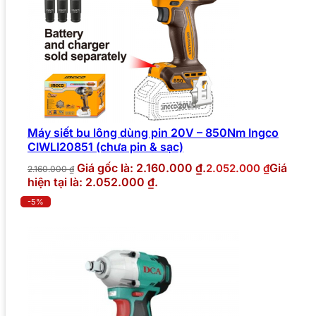
Máy siết bu lông dùng pin 20V – 850Nm Ingco
CIWLI20851 (chưa pin & sạc)
Giá gốc là: 2.160.000 ₫.
Giá
2.052.000
₫
2.160.000
₫
hiện tại là: 2.052.000 ₫.
-5%