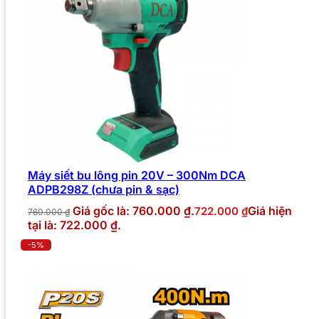
Máy siết bu lông pin 20V – 300Nm DCA
ADPB298Z (chưa pin & sạc)
Giá gốc là: 760.000 ₫.
Giá hiện
722.000
₫
760.000
₫
tại là: 722.000 ₫.
-5%