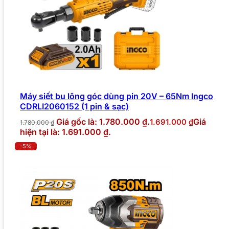
Máy siết bu lông góc dùng pin 20V – 65Nm Ingco
CDRLI2060152 (1 pin & sạc)
Giá gốc là: 1.780.000 ₫.
Giá
1.691.000
₫
1.780.000
₫
hiện tại là: 1.691.000 ₫.
-5%