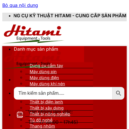
Bỏ qua nội dung
THUẬT HITAMI - CUNG CẤP SẢN PHẨM CHÍNH HÃNG, MỚI
Danh mục sản phẩm
Dụng cụ cầm tay
Máy dùng pin
Máy dùng điện
Máy dùng khí nén
Thiết bị đo kiểm
Thiết bị nâng đỡ
Thiết bị điện lạnh
Thiết bị xây dựng
Văn phòng làm việc:
Thiết bị nông nghiệp
Tủ đồ nghề
T2 - T7 (8h00 - 17h45)
Thang nhôm