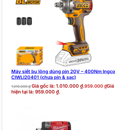
Máy siết bu lông dùng pin 20V – 400Nm Ingco
CIWLI20401 (chưa pin & sạc)
Giá gốc là: 1.010.000 ₫.
Giá
959.000
₫
1.010.000
₫
hiện tại là: 959.000 ₫.