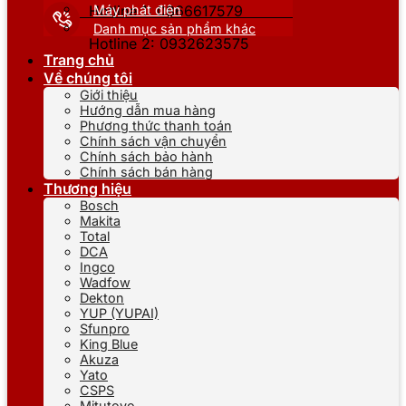
Máy phát điện
Hotline 1: 0866617579
Danh mục sản phẩm khác
Hotline 2: 0932623575
Trang chủ
Về chúng tôi
Giới thiệu
Hướng dẫn mua hàng
Phương thức thanh toán
Chính sách vận chuyển
Chính sách bảo hành
Chính sách bán hàng
Thương hiệu
Bosch
Makita
Total
DCA
Ingco
Wadfow
Dekton
YUP (YUPAI)
Sfunpro
King Blue
Akuza
Yato
CSPS
Mitutoyo