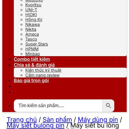
Kyoritsu
UNI-T
HIOKI
Hồng Ký
Nikawa
Nikita
Ameca
Tasco
Super Stars
HPMM
Minbao
Combo tiết kiệm
Chia sẻ & đánh giá
Kiến thức kỹ thuật
Cẩm nang review
Báo giá trọn gói
Trang chủ
/
Sản phẩm
/
Máy dùng pin
/
Máy siết bulong pin
/
Máy siết bu lông