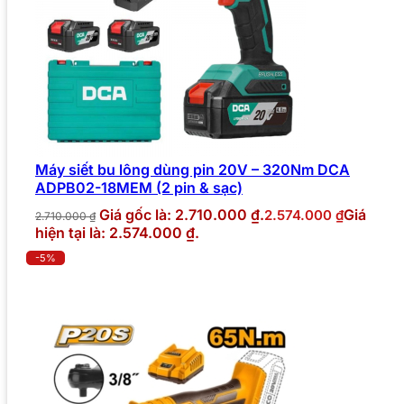
Máy siết bu lông dùng pin 20V – 320Nm DCA
ADPB02-18MEM (2 pin & sạc)
Giá gốc là: 2.710.000 ₫.
Giá
2.574.000
₫
2.710.000
₫
hiện tại là: 2.574.000 ₫.
-5%