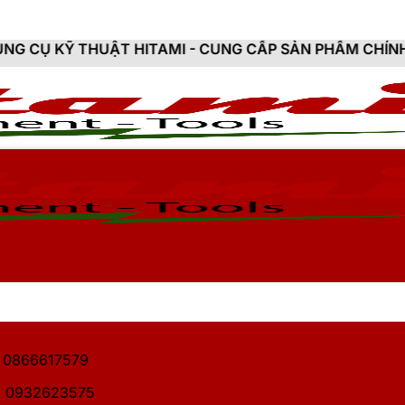
T HITAMI - CUNG CẤP SẢN PHẨM CHÍNH HÃNG, MỚI 10
1: 0866617579
2: 0932623575