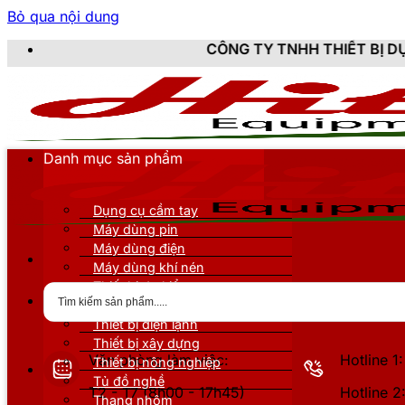
Bỏ qua nội dung
CÔNG TY TNHH THIẾT BỊ DỤNG CỤ KỸ THUẬ
Danh mục sản phẩm
Dụng cụ cầm tay
Máy dùng pin
Máy dùng điện
Máy dùng khí nén
Thiết bị đo kiểm
Thiết bị nâng đỡ
Thiết bị điện lạnh
Thiết bị xây dựng
Văn phòng làm việc:
Hotline 
Thiết bị nông nghiệp
Tủ đồ nghề
T2 - T7 (8h00 - 17h45)
Hotline 
Thang nhôm