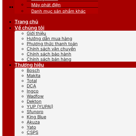
Máy phát điện
Danh mục sản phẩm khác
Trang chủ
Về chúng tôi
Giới thiệu
Hướng dẫn mua hàng
Phương thức thanh toán
Chính sách vận chuyển
Chính sách bảo hành
Chính sách bán hàng
Thương hiệu
Bosch
Makita
Total
DCA
Ingco
Wadfow
Dekton
YUP (YUPAI)
Sfunpro
King Blue
Akuza
Yato
CSPS