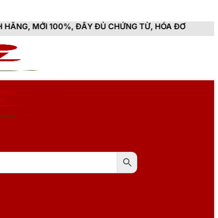
0%, ĐẦY ĐỦ CHỨNG TỪ, HÓA ĐƠN VAT