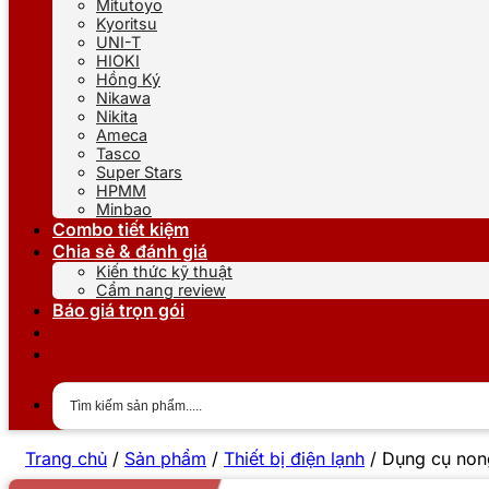
Mitutoyo
Kyoritsu
UNI-T
HIOKI
Hồng Ký
Nikawa
Nikita
Ameca
Tasco
Super Stars
HPMM
Minbao
Combo tiết kiệm
Chia sẻ & đánh giá
Kiến thức kỹ thuật
Cẩm nang review
Báo giá trọn gói
Trang chủ
/
Sản phẩm
/
Thiết bị điện lạnh
/
Dụng cụ non