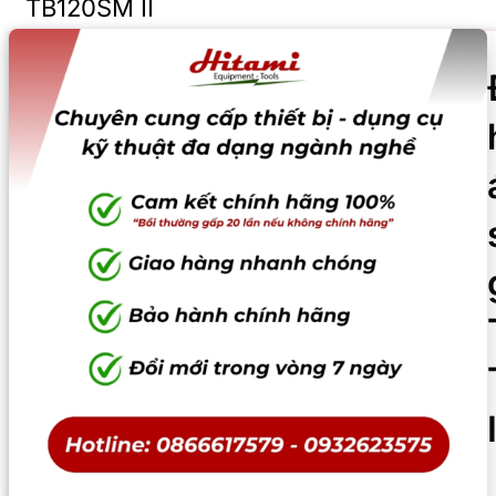
TB120SM II