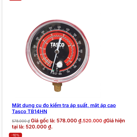
Mặt dụng cụ đo kiểm tra áp suất, mặt áp cao
Tasco TB14HN
Giá gốc là: 578.000 ₫.
Giá hiện
520.000
₫
578.000
₫
tại là: 520.000 ₫.
-10%