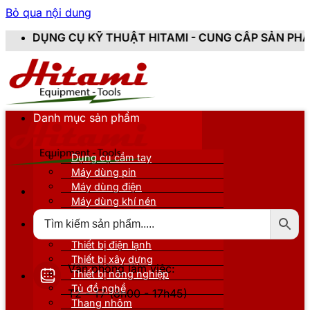
Bỏ qua nội dung
 KỸ THUẬT HITAMI - CUNG CẤP SẢN PHẨM CHÍNH HÃNG,
Danh mục sản phẩm
Dụng cụ cầm tay
Máy dùng pin
Máy dùng điện
Máy dùng khí nén
Thiết bị đo kiểm
Thiết bị nâng đỡ
Thiết bị điện lạnh
Thiết bị xây dựng
Văn phòng làm việc:
Thiết bị nông nghiệp
Tủ đồ nghề
T2 - T7 (8h00 - 17h45)
Thang nhôm