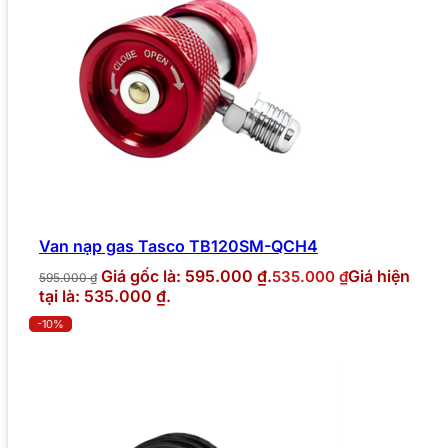
Van nạp gas Tasco TB120SM-QCH4
Giá gốc là: 595.000 ₫.
Giá hiện
535.000
₫
595.000
₫
tại là: 535.000 ₫.
-10%