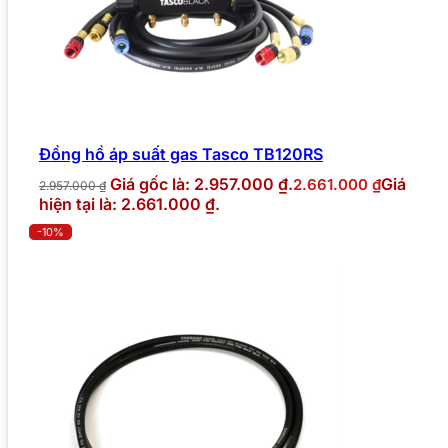
Đồng hồ áp suất gas Tasco TB120RS
Giá gốc là: 2.957.000 ₫.
Giá
2.661.000
₫
2.957.000
₫
hiện tại là: 2.661.000 ₫.
-10%