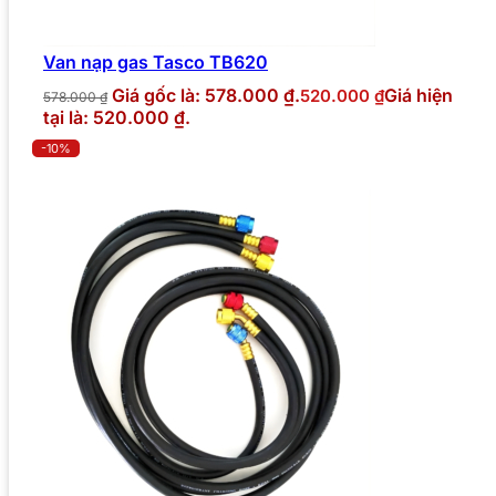
Van nạp gas Tasco TB620
Giá gốc là: 578.000 ₫.
Giá hiện
520.000
₫
578.000
₫
tại là: 520.000 ₫.
-10%