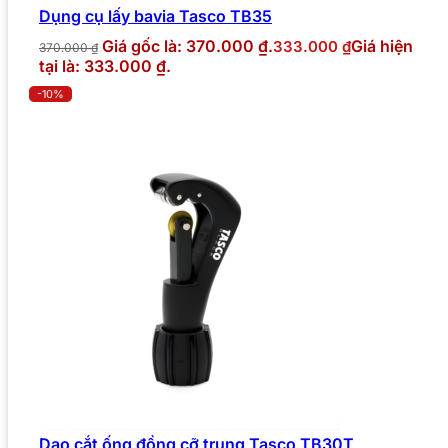
Dụng cụ lấy bavia Tasco TB35
Giá gốc là: 370.000 ₫.
Giá hiện
333.000
₫
370.000
₫
tại là: 333.000 ₫.
-10%
Dao cắt ống đồng cỡ trung Tasco TB30T