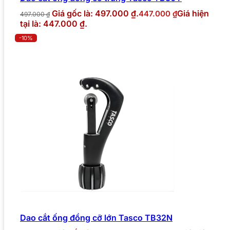
Giá gốc là: 497.000 ₫.
Giá hiện
447.000
₫
497.000
₫
tại là: 447.000 ₫.
-10%
Dao cắt ống đồng cỡ lớn Tasco TB32N