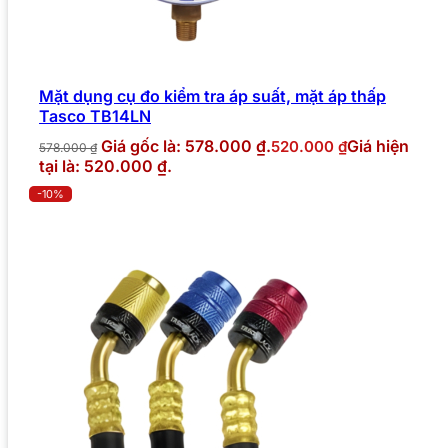
Mặt dụng cụ đo kiểm tra áp suất, mặt áp thấp
Tasco TB14LN
Giá gốc là: 578.000 ₫.
Giá hiện
520.000
₫
578.000
₫
tại là: 520.000 ₫.
-10%