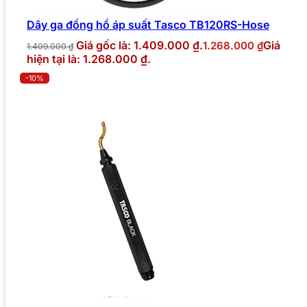
Dây ga đồng hồ áp suất Tasco TB120RS-Hose
Giá gốc là: 1.409.000 ₫.
Giá
1.268.000
₫
1.409.000
₫
hiện tại là: 1.268.000 ₫.
-10%