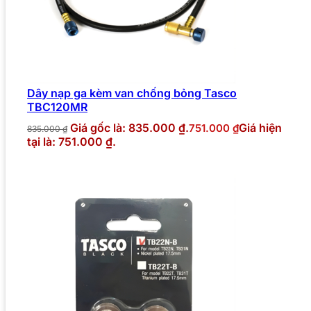
Dây nạp ga kèm van chống bỏng Tasco
TBC120MR
Giá gốc là: 835.000 ₫.
Giá hiện
751.000
₫
835.000
₫
tại là: 751.000 ₫.