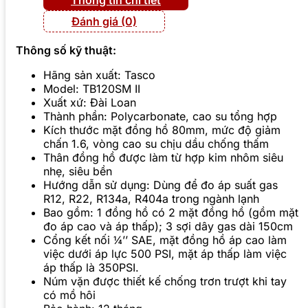
Đánh giá (0)
Thông số kỹ thuật:
Hãng sản xuất: Tasco
Model: TB120SM II
Xuất xứ: Đài Loan
Thành phần: Polycarbonate, cao su tổng hợp
Kích thước mặt đồng hồ 80mm, mức độ giảm
chấn 1.6, vòng cao su chịu dầu chống thấm
Thân đồng hồ được làm từ hợp kim nhôm siêu
nhẹ, siêu bền
Hướng dẫn sử dụng: Dùng để đo áp suất gas
R12, R22, R134a, R404a trong ngành lạnh
Bao gồm: 1 đồng hồ có 2 mặt đồng hồ (gồm mặt
đo áp cao và áp thấp); 3 sợi dây gas dài 150cm
Cổng kết nối ¼’’ SAE, mặt đồng hồ áp cao làm
việc dưới áp lực 500 PSI, mặt áp thấp làm việc
áp thấp là 350PSI.
Núm vặn được thiết kế chống trơn trượt khi tay
có mồ hôi