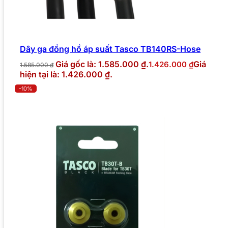
Dây ga đồng hồ áp suất Tasco TB140RS-Hose
Giá gốc là: 1.585.000 ₫.
Giá
1.426.000
₫
1.585.000
₫
hiện tại là: 1.426.000 ₫.
-10%