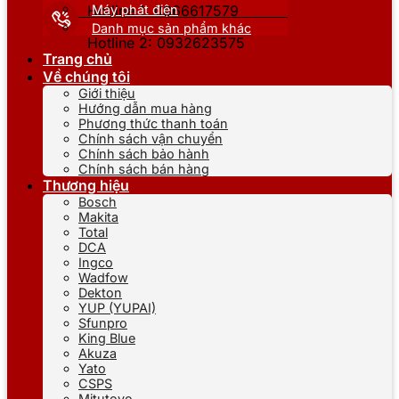
Máy phát điện
Hotline 1: 0866617579
Danh mục sản phẩm khác
Hotline 2: 0932623575
Trang chủ
Về chúng tôi
Giới thiệu
Hướng dẫn mua hàng
Phương thức thanh toán
Chính sách vận chuyển
Chính sách bảo hành
Chính sách bán hàng
Thương hiệu
Bosch
Makita
Total
DCA
Ingco
Wadfow
Dekton
YUP (YUPAI)
Sfunpro
King Blue
Akuza
Yato
CSPS
Mitutoyo