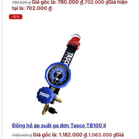
Giá gốc là: 780.000 ₫.
Giá hiện
702.000
₫
780.000
₫
tại là: 702.000 ₫.
-10%
Đồng hồ áp suất ga đơn Tasco TB100 II
Giá gốc là: 1.182.000 ₫.
Giá
1.063.000
₫
1.182.000
₫