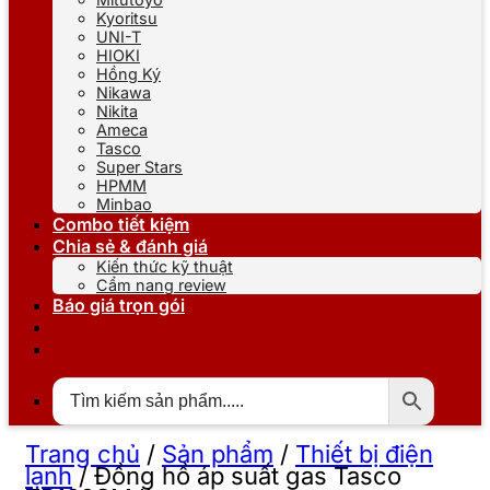
Kyoritsu
UNI-T
HIOKI
Hồng Ký
Nikawa
Nikita
Ameca
Tasco
Super Stars
HPMM
Minbao
Combo tiết kiệm
Chia sẻ & đánh giá
Kiến thức kỹ thuật
Cẩm nang review
Báo giá trọn gói
Trang chủ
/
Sản phẩm
/
Thiết bị điện
lạnh
/
Đồng hồ áp suất gas Tasco