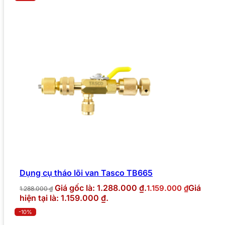
Dụng cụ tháo lõi van Tasco TB665
Giá gốc là: 1.288.000 ₫.
Giá
1.159.000
₫
1.288.000
₫
hiện tại là: 1.159.000 ₫.
-10%