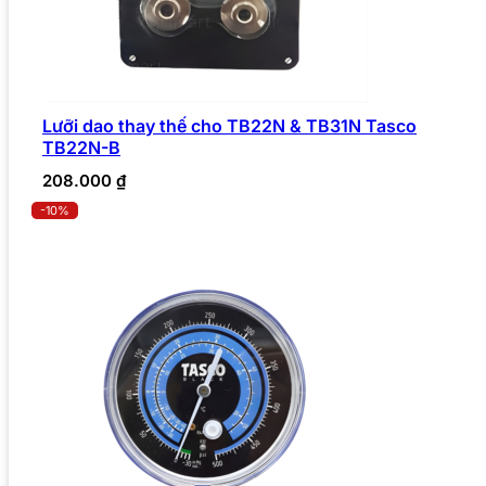
Lưỡi dao thay thế cho TB22N & TB31N Tasco
TB22N-B
208.000
₫
-10%