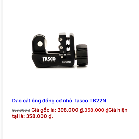
Dao cắt ống đồng cỡ nhỏ Tasco TB22N
Giá gốc là: 398.000 ₫.
Giá hiện
358.000
₫
398.000
₫
tại là: 358.000 ₫.